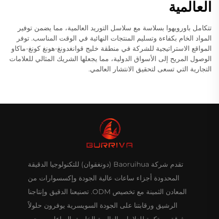
العالمية
تتكامل باورويهوا بسلاسة مع سلاسل التوريد العالمية، مما يضمن توفير
المواد الخام بكفاءة وتسليم المنتجات النهائية في الوقت المناسب. توفر
المواقع الاستراتيجية للشركة في منطقة خليج قوانغدونغ-هونغ كونغ-ماكاو
الوصول المريح إلى الأسواق الدولية، مما يجعلها الشريك المثالي للعلامات
التجارية التي تسعى لتحقيق الانتشار العالمي.
تقدم شركة Baoruihua (دونغقوان) للتكنولوجيا الدقيقة
المحدودة أجزاء ساعات عالية الجودة وإكسسوارات من
المعادن الثمينة مع تخصيص ODM. تصنيعنا الدقيق وإنتاجنا
الرشيق ورقابتنا على الجودة السويسرية يوفرون حلولاً
موثوقة ومبتكرة للعلامات العالمية الخاصة بالساعات. يرجى