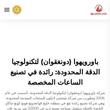
باورويهوا (دونغقوان) لتكنولوجيا
الدقة المحدودة: رائدة في تصنيع
الساعات المخصصة
شركة باورويهوا (دونغقوان) لتكنولوجيا الدقة المحدودة، تأسست في عام
2006 وتطورت من شركة شنتشن لانكون للمنتجات المعدنية المحدودة،
وهي شركة تصنيع رائدة تقع في منطقة خليج قوانغدونغ-هونغ كونغ-ماكاو
النابضة بالحياة. وبفضل مساحة مصنع تزيد عن 20000 متر مربع، فإن