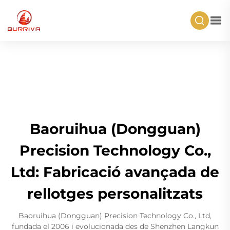
Baoruihua (Dongguan)
Precision Technology Co.,
Ltd: Fabricació avançada de
rellotges personalitzats
Baoruihua (Dongguan) Precision Technology Co., Ltd,
fundada el 2006 i evolucionada des de Shenzhen Langkun