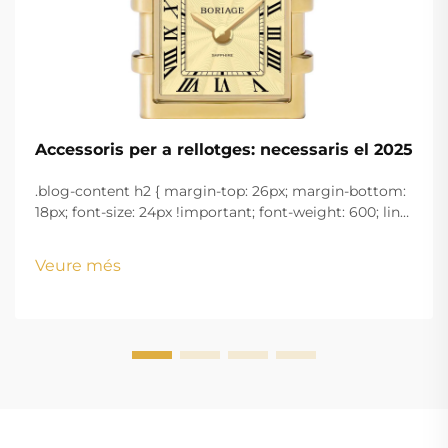
Accessoris per a rellotges: necessaris el 2025
.blog-content h2 { margin-top: 26px; margin-bottom:
18px; font-size: 24px !important; font-weight: 600; line-
height: normal; } .blog-content h3 { margin-top: 26px;
margin-bottom: 18px; font-size: 20px !important; font-
Veure més
w...