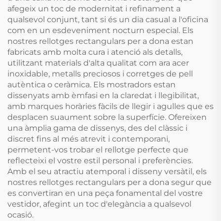
afegeix un toc de modernitat i refinament a
qualsevol conjunt, tant si és un dia casual a l'oficina
com en un esdeveniment nocturn especial. Els
nostres rellotges rectangulars per a dona estan
fabricats amb molta cura i atenció als detalls,
utilitzant materials d'alta qualitat com ara acer
inoxidable, metalls preciosos i corretges de pell
autèntica o ceràmica. Els mostradors estan
dissenyats amb èmfasi en la claredat i llegibilitat,
amb marques horàries fàcils de llegir i agulles que es
desplacen suaument sobre la superfície. Ofereixen
una àmplia gama de dissenys, des del clàssic i
discret fins al més atrevit i contemporani,
permetent-vos trobar el rellotge perfecte que
reflecteixi el vostre estil personal i preferències.
Amb el seu atractiu atemporal i disseny versàtil, els
nostres rellotges rectangulars per a dona segur que
es convertiran en una peça fonamental del vostre
vestidor, afegint un toc d'elegància a qualsevol
ocasió.