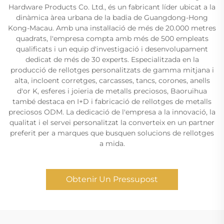
Hardware Products Co. Ltd., és un fabricant líder ubicat a la
dinàmica àrea urbana de la badia de Guangdong-Hong
Kong-Macau. Amb una instal·lació de més de 20.000 metres
quadrats, l'empresa compta amb més de 500 empleats
qualificats i un equip d'investigació i desenvolupament
dedicat de més de 30 experts. Especialitzada en la
producció de rellotges personalitzats de gamma mitjana i
alta, incloent corretges, carcasses, tancs, corones, anells
d'or K, esferes i joieria de metalls preciosos, Baoruihua
també destaca en I+D i fabricació de rellotges de metalls
preciosos ODM. La dedicació de l'empresa a la innovació, la
qualitat i el servei personalitzat la converteix en un partner
preferit per a marques que busquen solucions de rellotges
a mida.
Obtenir Un Pressupost