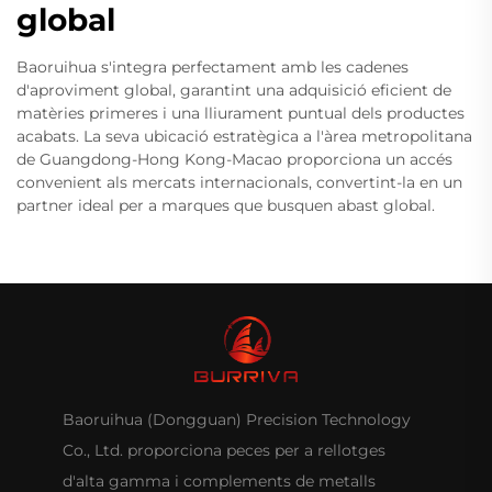
global
Baoruihua s'integra perfectament amb les cadenes
d'aproviment global, garantint una adquisició eficient de
matèries primeres i una lliurament puntual dels productes
acabats. La seva ubicació estratègica a l'àrea metropolitana
de Guangdong-Hong Kong-Macao proporciona un accés
convenient als mercats internacionals, convertint-la en un
partner ideal per a marques que busquen abast global.
Baoruihua (Dongguan) Precision Technology
Co., Ltd. proporciona peces per a rellotges
d'alta gamma i complements de metalls