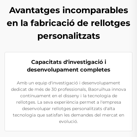
Avantatges incomparables
en la fabricació de rellotges
personalitzats
Capacitats d'investigació i
desenvolupament completes
Amb un equip d'investigació i desenvolupament
dedicat de més de 30 professionals, Baoruihua innova
contínuament en el disseny i la tecnologia de
rellotges. La seva experiència permet a l'empresa
desenvolupar rellotges personalitzats d'alta
tecnologia que satisfan les demandes del mercat en
evolució.