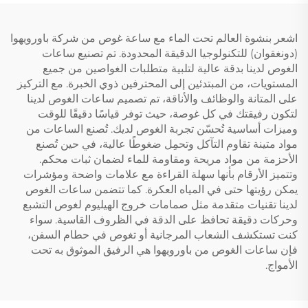
اشعر بنشوة العالم تحت الماء مع ساعة غوص من شركة باورويهوا
(دونغقوان) للتكنولوجيا الدقيقة المحدودة. تم تصنيع ساعات
الغوص لدينا بدقة عالية لتلبية متطلبات الغواصين من جميع
المستويات، من المبتدئين إلى المحترفين ذوي الخبرة. مع التركيز
على المتانة والوظائف والأناقة، تم تصميم ساعات الغوص لدينا
لتكون رفيقتك في كل غوصة، حيث توفر قياسًا دقيقًا للوقت
وميزات أساسية تُحسّن تجربة الغوص لديك. تُصنع الساعات من
مواد متينة تقاوم التآكل وتحمِل ضغوطًا عالية، في حين تُصنع
الأحزمة من مواد مريحة ومقاومة للماء لضمان ثبات محكم.
وتتميز الأرقام بأنها سهلة القراءة مع علامات واضحة ومؤشرات
يمكن رؤيتها حتى في المياه العكرة. كما تتضمن ساعات الغوص
لدينا تقنيات متقدمة مثل صمامات خروج الهيليوم لغوص التشبع
وحركات دقيقة تحافظ على الدقة في الظروف القاسية. سواء
كنت تستكشف الشعاب المرجانية أو تغوص في حطام السفن،
فإن ساعات الغوص من باورويهوا هي الرفيق الموثوق به تحت
الأمواج.