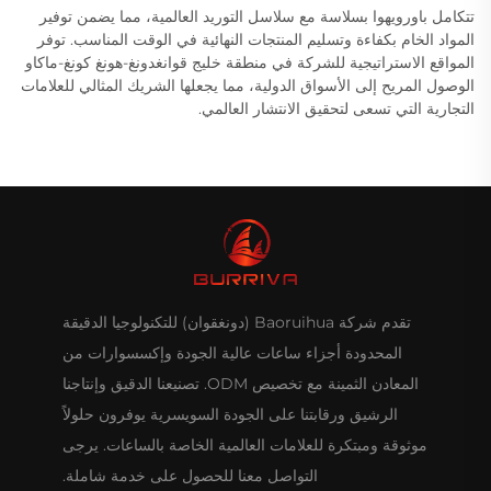
تتكامل باورويهوا بسلاسة مع سلاسل التوريد العالمية، مما يضمن توفير
المواد الخام بكفاءة وتسليم المنتجات النهائية في الوقت المناسب. توفر
المواقع الاستراتيجية للشركة في منطقة خليج قوانغدونغ-هونغ كونغ-ماكاو
الوصول المريح إلى الأسواق الدولية، مما يجعلها الشريك المثالي للعلامات
التجارية التي تسعى لتحقيق الانتشار العالمي.
تقدم شركة Baoruihua (دونغقوان) للتكنولوجيا الدقيقة
المحدودة أجزاء ساعات عالية الجودة وإكسسوارات من
المعادن الثمينة مع تخصيص ODM. تصنيعنا الدقيق وإنتاجنا
الرشيق ورقابتنا على الجودة السويسرية يوفرون حلولاً
موثوقة ومبتكرة للعلامات العالمية الخاصة بالساعات. يرجى
التواصل معنا للحصول على خدمة شاملة.