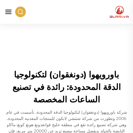
باورويهوا (دونغقوان) لتكنولوجيا
الدقة المحدودة: رائدة في تصنيع
الساعات المخصصة
شركة باورويهوا (دونغقوان) لتكنولوجيا الدقة المحدودة، تأسست في عام
2006 وتطورت من شركة شنتشن لانكون للمنتجات المعدنية المحدودة،
وهي شركة تصنيع رائدة تقع في منطقة خليج قوانغدونغ-هونغ كونغ-ماكاو
النابضة بالحياة. وبفضل مساحة مصنع تزيد عن 20000 متر مربع، فإن