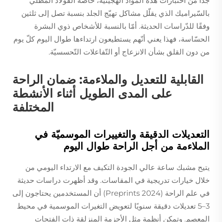
جدًا من اختبارات هذه المواد الهجينيّة، خاصّة الفولاذ المطلي
بالسّيراميك الذي يقلّل مشاكل تهيّج الجلد بنسبة تصل إلى ثلثين
وفقًا للدّراسات الحديثة. أمّا بالنسبة للأشخاص ذوي البشرة
الحسّاسة، فهذا يعني أنّهم يستطيعون ارتداءها طوال اليوم كلّ يوم
من دون القلق بشأن الانزعاج أو التّفاعلات التّحسسيّة.
القابلية للتعديل والملاءمة: ضمان الراحة
على المدى الطويل أثناء الأنشطة
المختلفة
التعديلات الدقيقة والتغييرات الموسميّة في
الملاءمة من أجل الراحة طوال اليوم
يتيح مشبك ساعة عالي الجودة التكيف مع الارتداء اليومي من
خلال خيارات تدريجية في المقاسات. وقد أظهرت دراسات حديثة
في علم الراحة (Preprints 2024) أن المستخدمين يحتاجون إلى
3–5 تعديلات دقيقة سنويًا لتعويض التغيرات الموسمية في محيط
المعصم. وتمكن أنظمة مثل الأحزمة المنزلقة ذات الفتحات