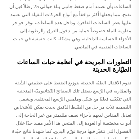
الساعات بأن تصمد أمام ضغط جانبي يبلغ حوالي 25 رطلاً قبل أن
تفتح، مما يجعلها أكثر توافقاً مع أنواع الحركات الثقيلة التي تعتمد
عليها بعض الساعات الفاخرة. وداخل هذه الساعات، توفر حواجز
مقاومة للماء خصوصاً حماية من دخول العرق والرطوبة إلى
الأجزاء الحساسة الداخلية، وهي مشكلة كانت حقيقية في حبات
الساعات القديمة في الماضي.
التطورات المريحة في أنظمة حبات الساعات
الطيّارة الحديثة
تقوم الأقفال الطيّة الحديثة بتوزيع الضغط على عظمتي الشّفة
والقمّارية في الرّسغ بفضل تلك الصفائح التّيتانيوميّة المنحنية
التي تتكيّف فعليًا مع شكل وملمس الرّسغ المختلفة. ويشمل
التّصميم ثلاث مراحل من الضّبط الدّقيق بحيث يمكن للأشخاص
تعديل المقاس لديهم بأجزاء نصف ملليمتر من غير الحاجة إلى
أدوات مخصّصة أو العودة إلى المتجر. هذا الأمر مفيد جدًا خلال
الفصول التي تتغيّر فيها درجة تورّم اليدين. كما شهدنا نتائج جيّدة