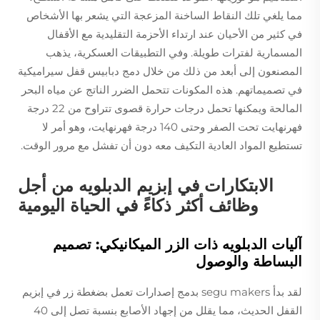
مما يلغي تلك النقاط الساخنة المزعجة التي يشعر بها الأشخاص
في كثير من الأحيان عند ارتداء الأحزمة التقليدية مع الأقفال
المسمارية لفترات طويلة. وفي التطبيقات العسكرية، يذهب
المصنعون إلى أبعد من ذلك من خلال دمج دبابيس قفل سيراميكية
في تصميماتهم. هذه المكونات تتحمل الضرر الناتج عن مياه البحر
المالحة ويمكنها تحمل درجات حرارة قصوى تتراوح من 22 درجة
فهرنهايت تحت الصفر وحتى 140 درجة فهرنهايت، وهو أمر لا
تستطيع المواد العادية التكيف معه دون أن تفشل مع مرور الوقت.
الابتكارات في إبزيم الدبلويه من أجل
وظائف أكثر ذكاءً في الحياة اليومية
آليات الدبلويه ذات الزر الميكانيكي: تصميم
البساطة والوصول
لقد بدأ segu makers بدمج إصدارات تعمل بضغطة زر في إبزيم
القفل الحديث، مما يقلل من إجهاد الأصابع بنسبة تصل إلى 40