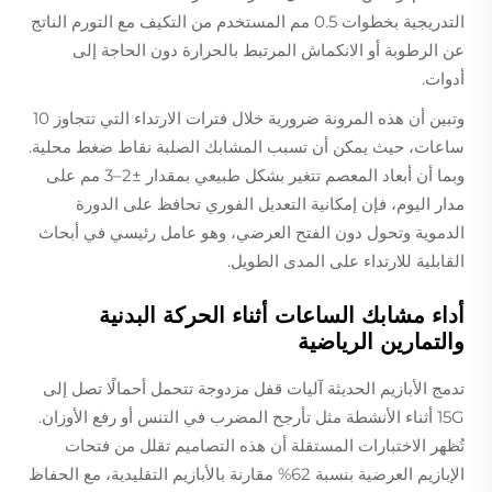
التدريجية بخطوات 0.5 مم المستخدم من التكيف مع التورم الناتج
عن الرطوبة أو الانكماش المرتبط بالحرارة دون الحاجة إلى
أدوات.
وتبين أن هذه المرونة ضرورية خلال فترات الارتداء التي تتجاوز 10
ساعات، حيث يمكن أن تسبب المشابك الصلبة نقاط ضغط محلية.
وبما أن أبعاد المعصم تتغير بشكل طبيعي بمقدار ±2–3 مم على
مدار اليوم، فإن إمكانية التعديل الفوري تحافظ على الدورة
الدموية وتحول دون الفتح العرضي، وهو عامل رئيسي في أبحاث
القابلية للارتداء على المدى الطويل.
أداء مشابك الساعات أثناء الحركة البدنية
والتمارين الرياضية
تدمج الأبازيم الحديثة آليات قفل مزدوجة تتحمل أحمالًا تصل إلى
15G أثناء الأنشطة مثل تأرجح المضرب في التنس أو رفع الأوزان.
تُظهر الاختبارات المستقلة أن هذه التصاميم تقلل من فتحات
الإبازيم العرضية بنسبة 62% مقارنة بالأبازيم التقليدية، مع الحفاظ