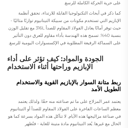
على حرية الحركة الكاملة للرسغ.
كما ذكر في أبحاث التكنولوجيا القابلة للارتداء، تحقق أنظمة
الإبازيم التي تستخدم مكونات من سبيكة التيتانيوم توازنًا مثاليًا -
حيث توفر أمانًا يعادل الفولاذ المقاوم للصدأ 316L مع تقليل الوزن
بنسبة 40%. تسمح هذه الهندسة بأداء مقاوم للعرق دون التأثير
على السماكة الرفيعة المطلوبة في الإكسسوارات اليومية للرسغ.
الجودة والمواد: كيف تؤثر على أداء
الإبازيم وراحتها أثناء الاستخدام
ربط متانة السوار بالإبازيم القوية والاستخدام
الطويل الأمد
يعتمد عمر المزلاج على ما تم صناعته منه حقًا. ولذلك يعتمد
معظم الساعات الفاخرة على الفولاذ المقاوم للصدأ أو التيتانيوم
في صناعة مزاليجها هذه الأيام. لا تتآكل هذه المواد بسرعة كما هو
الحال مع غيرها. يُعد التيتانيوم مادة متينة للغاية - فتُظهر