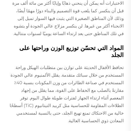
الاختبارات أنه يمكن أن ينحني ذهابًا وإيابًا أكثر من مائة ألف مرة
قبل أن ينكسر. كما يلعب قوة التصميم والبناء دورًا مهمًا أيضًا،
وذلك لأن المناطق الصغيرة التي يثبت فيها السوار تميل إلى
الانحناء أكثر من غيرها. لن ينكسر مزلاج عالي الجودة أو يتشوه
في تلك المناطق حتى بعد ارتداء الساعة يوميًا لسنوات متتالية.
المواد التي تحسّن توزيع الوزن وراحتها على
الجلد
تحافظ الأقفال الحديثة على توازن بين متطلبات الهيكل وراحة
المستخدم من خلال سبائك متقدمة. يقلل الألمنيوم عالي الجودة
المستخدم في صناعة الطائرات من وزن المكونات بنسبة 40٪
مقارنةً بالصلب مع الحفاظ على القوة، مما يقلل من إجهاد
المعصم أثناء ارتداء الجهاز لفترات طويلة طوال اليوم. توفر
الطلاءات المقاومة للحساسية مثل كربيد التيتانيوم (TiC) أسطحًا
خالية من الاحتكاك تمنع تهيج الجلد، حتى بالنسبة لمستخدمي
المعادن ذوي الحساسية العالية.