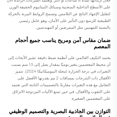
خلال ارتدائها لمدة 8 ساعات أو أكثر. وتعتمد الشركات الرائدة الآن
على الأسطح الداخلية المنحنية وسبائك التيتانيوم الخفيفة الوزن
لتقليل الإجهاد الناتج عن التلامس. وتسمح الروابط المرنة بالحركة
الطبيعية للرسغ دون التأثير على الأمان، وهو عامل رئيسي
بالنسبة للمهنيين مثل الممرضين أو المهندسين.
ضمان مقاس آمن ومريح يناسب جميع أحجام
المعصم
يعتمد التكيف العالمي على أنظمة ضبط دقيقة. تشير الأبحاث إلى
أن محيط المعصمين يتغير يوميًا بمقدار يصل إلى 1.5 سم بسبب
التغيرات في درجة الحرارة (مجلة البيوميكانيكا 2024). تتميز
الأقفال ذات التدرجات بمسافات 2 مم بقدرتها الأفضل على
التعامل مع هذه التغيرات مقارنةً بالتصميمات الثابتة التي تعتمد
على الثقوب والأقفال، في حين تمنع الآليات المزدوجة الانزلاق
على المعصمين الصغيرة.
التوازن بين الجاذبية البصرية والتصميم الوظيفي