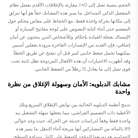
الحجم بنسبة تصل إلى 40٪ مقارنة بالإغلاقات الأقدم بفضل نظام
المفصل الذكي المتداخل. ما يميز هذه المشابك حقاً هو أنها تنزلق
إلى مكانها بحركة واحدة فقط، مع الحفاظ على مقاس محكم حول
المعصم حتى أثناء كتابة النصوص على لوحة مفاتيح السيارة أو
الإمساك بعجلة القيادة بإحكام. وللأشخاص الذين يبحثون عن أمان
إضافي، فإن العديد من الإصدارات الفاخرة مزودة بقفلين أمنيين
يمكنهما تحمل ضغط جانبي كبير قبل أن تنفتح عن طريق الخطأ.
وقد أظهرت الاختبارات أن هذه الأقفال المزدوجة تظل ثابتة تحت
قوى تصل إلى ما يعادل 15 رطلاً من الضغط الجانبي.
مشابك الدبلويه: الأمان وسهولة الإغلاق من نظرة
واحدة
تدمج أنظمة الدبلويه الحالية بين نوابض الإطلاق السريع وتلك
الأغطية ذات التصميم الفراشي، مما يجعلها سهلة التشغيل بيد
واحدة فقط وفقاً لدراسات حديثة عن الحركة، حيث وجد حوالي
89 بالمائة من المشاركين أنها مريحة أثناء التنقل. ما يميز هذه
التصاميم هو توزيعها الموّحد للضغط على كامل مساحة السطح،