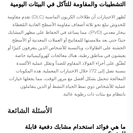
التشطيبات والمقاومة للتآكل في البيئات اليومية
تُظهر الاختبارات أن طلاءات الكربون الماسية (DLC) تقدم مقاومة
للخدوش تبلغ نحو ثلاثة أضعاف مقاومة الأسطح العادية المُغطاة
ببخار معدني (PVD)، مما يساعد في الحفاظ على مظهر المشابك
جيدًا حتى بعد ملامستها للمفاتيح أو العملات المعدنية أو الأسطح
الخشنة على الطاولات. وبالنسبة للأشخاص الذين يتعرقون كثيرًا أو
يعيشون في مناطق رطبة، هناك معالجات كهروكيميائية خاصة
تُطبَّق على أجزاء الفولاذ المقاوم للصدأ وتقلل عملية الأكسدة
بنسبة تصل إلى 72٪ خلال الاختبارات المعملية. هذه المكونات
المعالجة تتحمل بشكل أفضل مع مرور الوقت، مما يجعلها خيارات
عملية للأشخاص ذوي نمط الحياة النشط أو الذين يتعاملون
بانتظام مع بيئات ذات رطوبة عالية.
الأسئلة الشائعة
ما هي فوائد استخدام مشابك دفعية قابلة