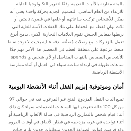
بالمئة مقارنة بالآليات القديمة وفقًا لتقرير التكنولوجيا القابلة
للارتداء من العام الماضي. التصميم الجديد بحركة واحدة يعني أنه
يمكن للأشخاص تركيب ساعاتهم أو خلعها في غضون ثانيتين أو
ثلاث ثوانٍ فقط، مع الحفاظ على تلك القفلات الآمنة للغاية التي
نربطها بمعايير الجيش. تقوم العلامات التجارية الكبرى بدمج أذرع
تعمل بالزنبركات مع وصلات مُصنَّعة بدقة عالية بحيث لا توجد نقاط
ضغط مزعجة على منطقة العظم في المعصم. هذا الأمر مهم جدًا
للأشخاص المصابين بالتهاب المفاصل أو لأي شخص ي spends
ساعات طويلة في ارتداء ساعته سواء في العمل أو أثناء ممارسة
الأنشطة الرياضية.
أمان وموثوقية إبزيم القفل أثناء الأنشطة اليومية
تمنع آليات القفل المزدوج الفتح غير المرغوب فيه في حوالي 97
من كل 100 حالة تتعرض فيها الساعات للصدمات، سواء كان ذلك
أثناء قيام شخص بالتمارين الرياضية في صالة الألعاب الرياضية أو
أثناء تواجده في عربة مزدحمة في قطار الأنفاق في أوقات الذروة.
وقد فرضت قواعد الصناعة الجديدة متطلبات جديدة تلزم حبات