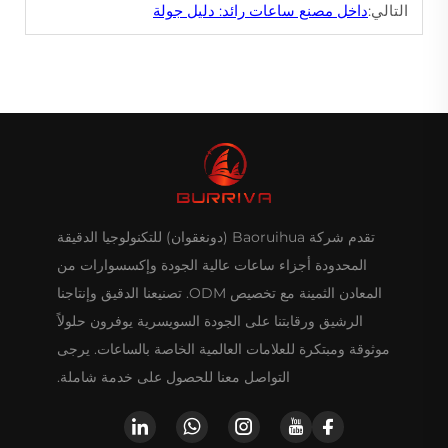
التالي:
داخل مصنع ساعات رائد: دليل جولة
تقدم شركة Baoruihua (دونغقوان) للتكنولوجيا الدقيقة
المحدودة أجزاء ساعات عالية الجودة وإكسسوارات من
المعادن الثمينة مع تخصيص ODM. تصنيعنا الدقيق وإنتاجنا
الرشيق ورقابتنا على الجودة السويسرية يوفرون حلولاً
موثوقة ومبتكرة للعلامات العالمية الخاصة بالساعات. يرجى
التواصل معنا للحصول على خدمة شاملة.