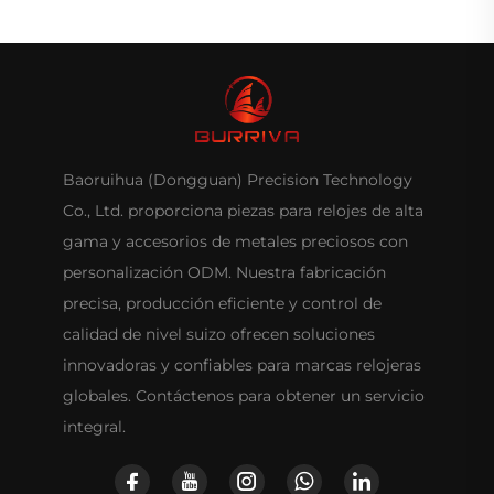
Baoruihua (Dongguan) Precision Technology
Co., Ltd. proporciona piezas para relojes de alta
gama y accesorios de metales preciosos con
personalización ODM. Nuestra fabricación
precisa, producción eficiente y control de
calidad de nivel suizo ofrecen soluciones
innovadoras y confiables para marcas relojeras
globales. Contáctenos para obtener un servicio
integral.