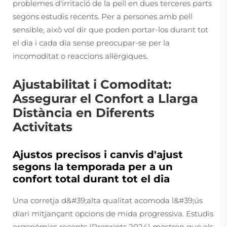
problemes d'irritació de la pell en dues terceres parts
segons estudis recents. Per a persones amb pell
sensible, això vol dir que poden portar-los durant tot
el dia i cada dia sense preocupar-se per la
incomoditat o reaccions al·lèrgiques.
Ajustabilitat i Comoditat:
Assegurar el Confort a Llarga
Distància en Diferents
Activitats
Ajustos precisos i canvis d'ajust
segons la temporada per a un
confort total durant tot el dia
Una corretja d&#39;alta qualitat acomoda l&#39;ús
diari mitjançant opcions de mida progressiva. Estudis
ergonòmics recents (Preprints 2024) mostren que els