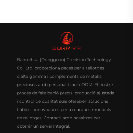
Baoruihua (Dongguan) Precision Technology
Co., Ltd. proporciona peces per a rellotges
d'alta gamma i complements de metalls
preciosos amb personalització ODM. El nostre
procés de fabricació precís, producció ajustada
i control de qualitat suís ofereixen solucions
fiables i innovadores per a marques mundials
de rellotges. Contacti amb nosaltres per
obtenir un servei integral.