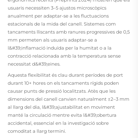
usuaris necessiten 3–5 ajustos microscòpics
anualment per adaptar-se a les fluctuacions
estacionals de la mida del canell. Sistemes com
tancaments lliscants amb ranures progressives de 0,5
mm permeten als usuaris adaptar-se a
l&#39;inflamació induïda per la humitat o a la
contracció relacionada amb la temperatura sense
necessitat d&#39;eines.
Aquesta flexibilitat és clau durant períodes de port
durant 10+ hores on els tancaments rígids poden
causar punts de pressió localitzats. Atès que les
dimensions del canell canvien naturalment ±2–3 mm
al llarg del dia, l&#39;ajustabilitat en moviment
manté la circulació mentre evita l&#39;obertura
accidental, essencial en la investigació sobre
comoditat a llarg termini.