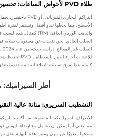
طلاء PVD لأحواض الساعات: تحسين اللون ومقاومة الارتداء
التراكم البخارى الف
والذهب الوردي الدافئ (TiN
الص
كاملة. هذا يفوق تقنيات الطلاء القديمة عندما يتعلق 
أطر السيراميك: 
التشطيب السريري: متانة عالية التقن
مما يعني أنها يمكن أن تتعامل مع ارتداء اليومي د