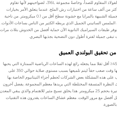
صانعي الساعات الفاخرون غالبا ما يتحولون إلى الفولاذ المقاوم للصدأ، وخاصةً مجموعة 316L، لضواحينهم لأنها تقاوم
أكثر من ألف ساعة من اختبارات رش الملح. عندما يتعلق الأمر بخيارات
التشطيب، يخلق التلميع الكهربائي تلك الأسطح الجميلة الشبيهة بالمرايا مع خشونة سطح أقل من 0.1 ميكرومتر. من ناحية
لملمس الساتيني الجميل الذي يربطه الكثير من الناس بساعات الأدوات.
توفر طبقات السيراميك النانوية الآن حماية أفضل من الخدوش بثلاث مرات
ت تبقى جميلة لفترة أطول دون التضحية بجذبها البصري.
 من تحقيق البولندي العميق
التيتانيوم أخف بكثير من الفولاذ في الواقع حوالي 45٪ أقل ثقلا مما يجعله رائع لهذه الساعات الرياضية الممتازة التي يحبها
الناس كثيرا. الجانب السلبي هو أن هذه المادة لديها وقت صعب حقاً ليتم تلميعها بسبب مستوى صلابة حوالي 350 على
لى هذه المشكلة بعض الشركات تُحطم أجزاء التيتانيوم الخاصة بها
 النظرة المتسقة المختلطة التي يريدها معظم المجموعة. يفضل آخرون
ما يسمى "التفجير المجهري" مع حبات زجاجية صغيرة بحجم 25 ميكرومتر. هذا يخلق نسيج مثير للاهتمام والذي يبقي المعدن
شكل أفضل مع مرور الوقت. معظم عشاق الساعات يقدرون هذه التقنيات
الصورة.