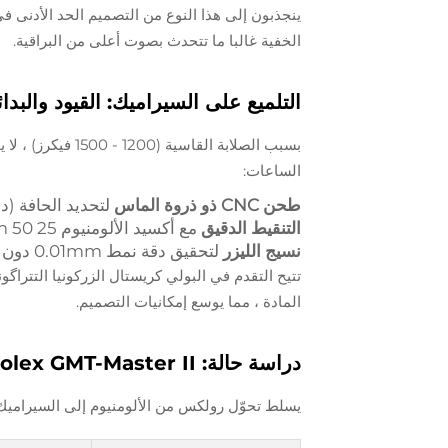
ينجذبون إلى هذا النوع من التصميم الحد الأدنى في
الخفية غالبا ما تتحدث بصوت أعلى من البراقية.
التلميع على السيراميك: القيود والبدا
بسبب الصلابة القا
الساعات:
طحن CNC ذو ذروة الماس
لتحديد الحافة (دقة ±
التنقيط الدقيق
مع أكسيد الألومنيوم 25 50 μm للملمسات الماتية المتساوية
نسيج الليزر
لتحقيق دقة نمط 0.01mm دون تعقيد هيكلي
المادة ، مما يوسع إمكانيات التصميم.
دراسة حالة: Rolex GMT-Master II تطور اللوحة السيراميكية
يسلط تحوّل رولكس من الألومنيوم إلى السيراميك (2005-2023) الضوء على الابتكار الما