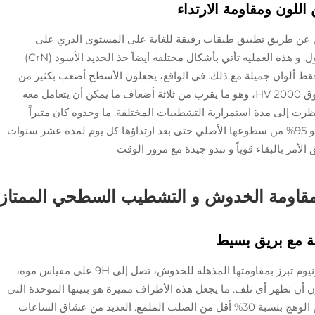
يزيائي، أو PVD باختصار، يعمل عن طريق تطبيق طبقات رقيقة للغاية على المستوى الذري على
الأسطح، مما يجعلها تبدو أفضل وتستمر لفترة أطول. و هذه العملية تأتي بأشكال مختلفة أيضاً خذ الحديد الأسود (CrN)
) كمثال. هذه ليست فقط ألوان جميلة مع ذلك. في الواقع، يجعلون الأسطح أصعب بكثير من
الصلب العادي. نحن نتحدث عن مستويات صلابة فوق 2000 HV، وهو ما يقرب من ثلاثة أضعاف ما يمكن أن يتعامل معه
لب غير المعالج. دراسة حديثة من عام 2024 نظرت إلى مدة استمرارية التشطيبات المختلفة. ما وجدوه كان مثيراً
للإعجاب أجزاء البيزل المغطاة بـ PVD تحتفظ بنحو 95% من سطوعها الأصلي حتى بعد ارتداؤها كل يوم لمدة عشر سنوات
الأمر بالبقاء قوياً و تبدو جيدة مع مرور الوقت
مقاومة الخدوش و التشطيب السطحي الممتاز
ية مع بريق بسيط
الأطراف السيراميكية المصنوعة من أكسيد الزركونيوم تبرز بمقاومتها المذهلة للخدوش، تصل إلى 9H على مقياس موه،
ون أن تظهر أي تلف. ما يجعل هذه الأطراف مميزة هو بنيتها الموحدة التي
تمنحها مظهرًا غير مرن وملين هذه النهاية تقلل من الوهج بنسبة 30% أقل من الصلب الملمع. العديد من عشاق الساعات