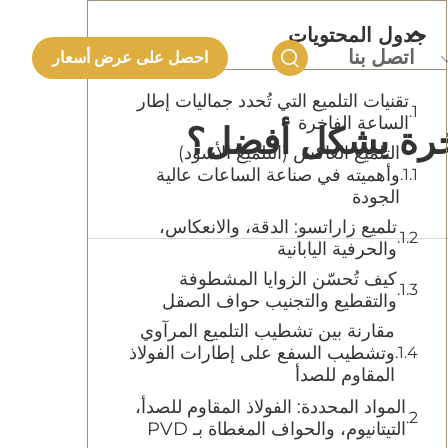
جدول المحتويات
اتصل بنا
احصل على عرض أسعار
تقنيات التلميع التي تُحدد جماليات إطار
الساعة الفاخرة
اخرة بشكل أفضل؟
التلميع العاكس (التلميع الأسود)
وأهميته في صناعة الساعات عالية
الجودة
تلميع زاراتسو: الدقة، والانعكاس،
والحرفية اليابانية
كيف تُحسّن الزوايا المشطوفة
والتقطيع والتجنيب حواف الصقل
مقارنة بين تشطيب التلميع المرآوي
وتشطيب السفع على إطارات الفولاذ
المقاوم للصدأ
المواد المحددة: الفولاذ المقاوم للصدأ،
التيتانيوم، والحواف المغطاة بـ PVD