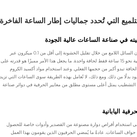
تلميع التي تُحدد جماليات إطار الساعة الفاخرة
ميته في صناعة الساعات عالية الجودة
تُكسب تقنية التلميع المطروق أسطحًا تشبه المعدن السائل اللامع من خلال تقليل الخشونة إلى أقل من 0.1 ميكرون عبر
حوالي 8 إلى 12 خطوة يدوية، وتستغرق هذه العملية نحو 15 ساعة فقط لحافة واحدة. ما يجعل هذا الأمر مميزًا هو قدرته على
حافة تبدو أكبر من حجمها الفعلي. وعند استخدام مواد أكسيد الكروم
د بدلًا من ذلك. ومع ذلك، لا تُعامل بهذه الطريقة سوى الساعات التي تزيد
هذا النوع من التشطيب يمثل أعلى مستوى مطلق من معايير الحرفية في دوائر صناعة
رفية اليابانية
 على استخدام أقراص دوارة مصنوعة من القصدير وأدوات خاصة للحصول
حواف الساعات. عادةً ما يُمضي الحرفيون الذين يقومون بهذا العمل