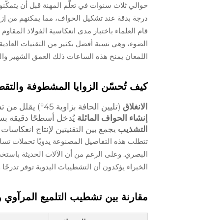
درجة بدقة عند تشكيل الحواف، مما يمكنهم من إزال
اللمعان يمنح هذه الساعات ذلك العمق الشهير والظل
كيف تُحسّن الزوايا المشطوفة والتق
الانغلاق
(تليين الحافة بزاوية 45°) يقلل من تشتت الضوء عند نقطة التقاء الحافة بالزجاج
إنشاء الحواف المائلة
يُدخل أسطحًا دقيقة بسمك 0.2–0.5 مم على طول جانبي الإطار لالتقاط ا
التشذيب
يجمع بين التقنيتين لإنتاج انعكاسات
الخبراء يؤكدون أن التشطيبات اليدوية توفر تدرجً
مقارنة بين تشطيب التلميع المرآوي 