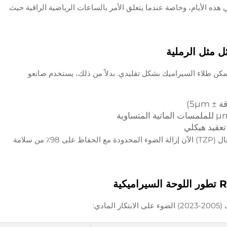
 هذه الأيام، وخاصة عندما يتعلق الأمر بالساعات الرياضية الراقية حيث
ئل مثل الرملية
سية (1200 - 1500 فيكرز) ، لا يمكن طلاء السيراميك بشكل تقليدي. بدلاً من ذلك، يستخدم صانعو
 5μm)
تتيح التقدم في البولي كريستال الزركونيا التتراگونال (TZP) الآن إزالة الضوء المحدودة مع الحفاظ على 98٪ من سلامة
دي: