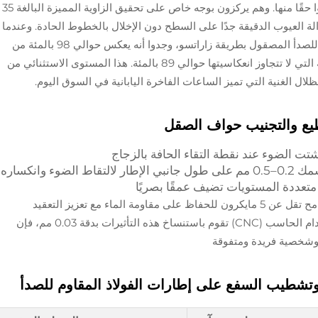
حوالي ثلاث سنوات في تعلُّم المهنة قبل أن يتمكّنوا حقًا منها. وهم يركزون بوجه خاص على تحقيق الزاوية المميزة البالغة 35
ة العيوب الدقيقة جدًا على السطح دون الإخلال بالخطوط الحادة. وعندما
قام العلماء باختبار مدى انعكاسية الفولاذ المقاوم للصدأ المصقول بطريقة زاراتسو، وجدوا أنه يعكس حوالي 98 بالمئة من
الضوء، وهي نسبة أفضل بكثير من التقنيات العادية التي لا تتجاوز انعكاسيتها حوالي 89 بالمئة. هذا المستوى الاستثنائي من
ال الغنية التي تميز الساعات الفاخرة اليابانية في السوق اليوم.
طيع والتجنيب حواف الصقل
لضوء وانكساره
 متعددة المستويات تضيف عمقًا بصريًا
تتطلب هذه التفاصيل المصنوعة يدويًا تحملات تسامح تقل عن 5 مايكرون للحفاظ على مقاومة الماء مع تعزيز التعقيد
البصري. وعلى الرغم من أن الآلات الحديثة باستخدام الحاسب (CNC) تقوم باستنساخ هذه التأثيرات بدقة 0.03 مم، فإن
ا وشخصية فريدة ومتفوقة
وتشطيب السفع على إطارات الفولاذ المقاوم للصدأ