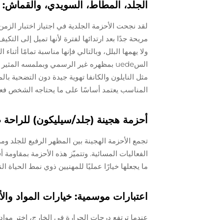
الجلد، المطاط، السويدي، والقماش: ا
لقد نجحت الأحزمة الجلدية في اجتياز اختبار الزمن
مريحة جدًا بعد ارتدائها لفترة لأنها تميل إلى ال
ولا يهمها البلل، وبالتالي فإنها مناسبة تمامًا أثن
السuede بمظهره غير الرسمي وبملمسه المثي
مثل النايلون والكانفا تهوية جيدة دون التضحية بالم
المناسب يعتمد أساسًا على ما يحتاجه الشخص فعل
أحزمة هجينة (جلد/سيليكون) للراحة ط
تجمع الأحزمة الهجينة بين المظهر الرفيع للجلد ومر
الفعاليات المسائية. وتتميّز هذه الأحزمة بمقاومة
ما يجعلها خيارًا عمليًا للمهنيين ذوي نمط الحياة ا
اعتبارات موسمية: خيارات المواد وا
عندما ترتفع درجات الحرارة في الخارج، اختر مواد