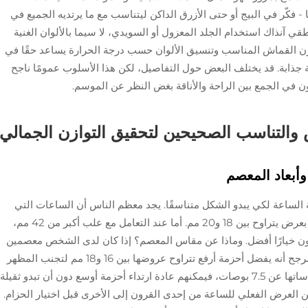
ا - فكّر في البيج أو حتى الأزرق الداكن ليتناسب مع ما يرتديه الجميع في
ي آنذاك استخدام الجلد المعزول أو السويدي، لا سيما بالألوان الغنية
 وزن القماش المناسب وتنسيق الألوان حسب درجة الحرارة يساعد حقًا في
 جذابة. قد يختلف البعض حول التفاصيل، لكن هذا الأسلوب عمومًا ناجح
ن في الجمع بين الراحة والأناقة بغض النظر عن الموسم.
التناسب الصحيحين لتحقيق التوازن الجمالي
أبعاد المعصم
لساعة لكي يبدو الشكل متناسقًا. يجد معظم الناس أن الساعات التي
يقل قطرها عن 40 مم تعمل بشكل جيد مع أحزمة بعرض يتراوح بين 18 و20 مم. أما عند التعامل مع علب أكبر من 42 مم،
أو حتى 24 مم غالبًا ما يكون خيارًا أفضل. وماذا عن مقاس المعصم؟ إذا كان لدى الشخص معصمين
نحيلين يقيس كل منهما بين 6 و7 بوصات، فمن المرجح أنه يفضل أحزمة أرفع تتراوح عروضها بين 16 و18 مم لتجنب المظهر
الكبير جدًا. أما الذين لديهم معاصم سميكة تزيد قياساتها عن 7.5 بوصات، فيمكنهم عادة ارتداء أحزمة أوسع دون أن تبدو ثقيلة
 العرض الفعلي للساعة من إحدى القرون إلى الأخرى قبل اختيار الحزام.