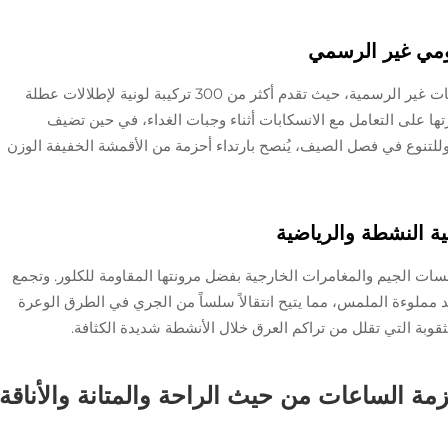
يومي غير الرسمي
تتفوق أحزمة النايلون ناتو القابلة للتنفس في البيئات غير الرسمية، حيث تقدم أكثر من 300 تركيبة لونية لإطلالات عطلة
رتها على التعامل مع الانسكابات أثناء وجبات الغداء، في حين تضيف
ز. وللتنوع في فصل الصيف، يُنصح بارتداء أحزمة من الأقمشة الخفيفة الوزن
ية النشطة والرياضية
لسات الجيم والمغامرات الخارجية بفضل مرونتها المقاومة للكلور. وتجمع
 مملوءة الملمس، مما يتيح انتقالاً سلساً من الجري في الطرق الوعرة
وبة التي تقلل من تراكم العرق خلال الأنشطة شديدة الكثافة.
زمة الساعات من حيث الراحة والمتانة والأناقة