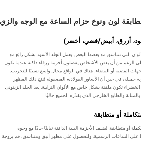
ابقة لون ونوع حزام الساعة مع الوجه والزي
سود، أزرق، أبيض/فضي، أخضر)
لوان التي تتناسق مع بعضها البعض. يعمل الجلد الأسود بشكل رائع مع
لى الرغم من أن بعض الأشخاص يفضلون أحزمة زرقاء داكنة عندما تكون
هات الفضية أو البيضاء، هناك في الواقع مجال واسع نسبيًا للتجريب.
جميلة، في حين أن الأساور الفولاذية المصقولة تُنتج ذلك المظهر
الخضراء تكون ملفتة بشكل خاص مع الألوان الترابية. يعد الجلد الزيتوني
 بالمتانة والطابع الخارجي الذي يقدّره الجميع حاليًا.
متكاملة أو متطابقة
ة أو متطابقة. تُضيف الأحزمة البنية الدافئة تباينًا حادًا مع وجوه
كيًا على الساعات الرسمية. وللحصول على مظهر أنيق ومتناسق، قم بزوجة