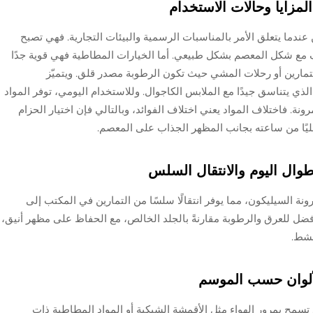
لمزايا وحالات الاستخدام
 عندما يتعلق الأمر بالمناسبات الرسمية والبيئات التجارية. فهي تصبح
تكيف مع شكل المعصم بشكل طبيعي. أما الخيارات المطاطية فهي قوية جدًا
اء التمارين أو رحلات المشي حيث تكون الرطوبة مصدر قلق. ويتميّز
ر الذي يتناسق جيدًا مع الملابس الكاجوال. وللاستخدام اليومي، توفر المواد
رونة. فاختلاف المواد يعني اختلاف الفوائد، وبالتالي فإن اختيار الحزام
يًا من ساعته بجانب المظهر الجذاب على المعصم.
وال اليوم والانتقال السلس
ونة السيليكون، مما يوفر انتقالًا سلسًا من التمارين في المكتب إلى
 أفضل للعرق والرطوبة مقارنةً بالجلد الخالص، مع الحفاظ على مظهر أنيق،
لنشط.
لألوان حسب الموسم
 تسمح بمرور الهواء مثل الأقمشة الشبكية أو المواد المطاطية ذات