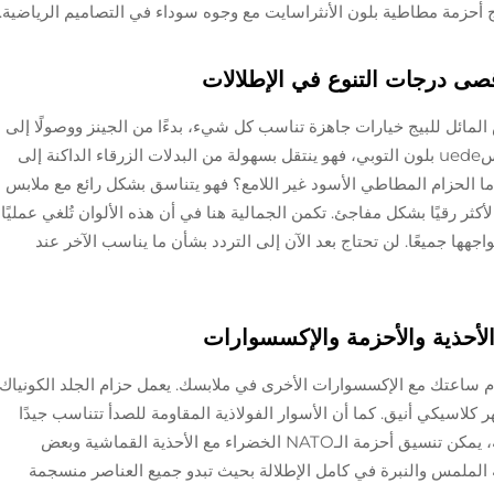
ّج أحزمة مطاطية بلون الأنثراسايت مع وجوه سوداء في التصاميم الرياضية.
صى درجات التنوع في الإطلالات
يض المائل للبيج خيارات جاهزة تناسب كل شيء، بدءًا من الجينز ووصولًا إلى
الملابس المكتبية. فخذ على سبيل المثال حزام السuede بلون التوبي، فهو ينتقل بسهولة من البدلات الزرقاء الداكنة إلى
ما الحزام المطاطي الأسود غير اللامع؟ فهو يتناسق بشكل رائع مع ملابس
لأكثر رقيًا بشكل مفاجئ. تكمن الجمالية هنا في أن هذه الألوان تُلغي عمليًا
هها جميعًا. لن تحتاج بعد الآن إلى التردد بشأن ما يناسب الآخر عند
لأحذية والأحزمة والإكسسوارات
م ساعتك مع الإكسسوارات الأخرى في ملابسك. يعمل حزام الجلد الكونياك
كلاسيكي أنيق. كما أن الأسوار الفولاذية المقاومة للصدأ تتناسب جيدًا
مع الدبابيس الفضية. عند ارتداء ملابس غير رسمية، يمكن تنسيق أحزمة الـNATO الخضراء مع الأحذية القماشية وبعض
 الملمس والنبرة في كامل الإطلالة بحيث تبدو جميع العناصر منسجمة