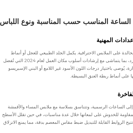
 الساعة المناسب حسب المناسبة ونوع اللباس
دادات المهنية
الدة على الملابس الاحترافية. يكمل الجلد الطبيعي للعجل أو أنماط
التماسيح البدلات المقطعة بدقة والأحذية الأكسفورد، بما يتماشى مع إرشادات أسلوب مكان العمل لعام 2024 التي تُفضل
ة، يُوصى باختيار درجات اللون الأسود غير اللامع أو البني الإسبريسو
ا على أنماط ربطة العنق البسيطة.
فاخرة
يقًا إلى الساعات الرسمية، وتتناسق بسلاسة مع ملابس المساء والأقمشة
لمقاومة للخدوش على لمعانها خلال عدة مناسبات، في حين تقلل الأسطح
يح الروابط القابلة للتبديل ضبط مقاس المعصم بدقة، مما يمنع الانزلاق