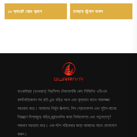
১৮ ক্যারেট গোল্ড ক্ল্যাপ
চামড়ার স্ট্র্যাপ বাকল
বাওরুইহুয়া (ডংগুয়ান) প্রিসিশন টেকনোলজি কোং লিমিটেড ওডিএম
কাস্টমাইজেশন সহ হাই-এন্ড ঘড়ির অংশ এবং মূল্যবান ধাতব সাজসজ্জা
সরবরাহ করে। আমাদের নির্ভুল উত্পাদন, লিন প্রোডাকশন এবং সুইস-মানের
নিয়ন্ত্রণ বিশ্বজুড়ে ঘড়ির ব্র্যান্ডগুলির জন্য নির্ভরযোগ্য এবং নতুনত্বপূর্ণ
সমাধান সরবরাহ করে। এক-স্টপ পরিষেবার জন্য আমাদের সাথে যোগাযোগ
করুন।