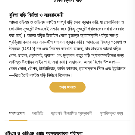
বুরিভা ঘড়ি নির্মাতা ও সরবরাহকারী
আমরা ওইএম ও ওডিএম কাস্টম সম্পূর্ণ ঘড়ি সেবা প্রদান করি, যা মেকানিকাল ও
কোয়ার্টজ মুভমেন্ট উভয়কেই সমর্থন করে (কিছু মুভমেন্ট গ্রাহকদের দ্বারা সরবরাহ
করা হবে)। আমরা ঘড়ির ডিজাইন থেকে চূড়ান্ত অ্যাসেম্বলি পর্যন্ত সমগ্র
প্রক্রিয়া কভার করে এক-স্টপ সমাধান প্রদান করি।
আমাদের নিজস্ব গবেষণা ও
উন্নয়ন (R&D) দল এবং নিজস্ব কারখানা রয়েছে, যার মাধ্যমে আমরা ঘড়ির
কেস, ডায়াল, ব্রেসলেট, ক্ল্যাস্প এবং মূল্যবান ধাতুর ঘড়ি অ্যাকসেসরিজের জন্য
একীভূত উৎপাদন লাইন পরিচালনা করি।
এছাড়াও, আমরা বিশেষ উপকরণ—
যেমন সোনা, রৌপ্য, টাইটানিয়াম, কার্বন ফাইবার, ড্যামাস্কাস স্টিল এবং ট্যান্টালাম
—দিয়ে তৈরি কাস্টম ঘড়ি নির্মাণে বিশেষজ্ঞ।
তথ্য জানতে
সারসংক্ষেপ
পরামিতি
প্রায়শই জিজ্ঞাসিত প্রশ্নাবলী
সুপারিশকৃত পণ্য
ওইএম ও ওডিএম ওয়াচ প্রস্তুতকারক পরিষেবা