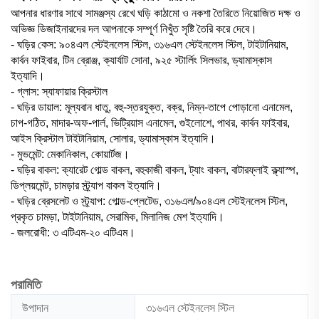
আপনার ধারণার সাথে সামঞ্জস্য রেখে ঘড়ি কাঠামো ও নকশা তৈরিতে নিয়োজিত দক্ষ ও
অভিজ্ঞ ডিজাইনারদের দল আপনাকে সম্পূর্ণ নিখুঁত সৃষ্টি তৈরি করে দেবে।
- ঘড়ির কেস: ৯০৪এল স্টেইনলেস স্টিল, ৩১৬এল স্টেইনলেস স্টিল, টাইটানিয়াম,
কার্বন ফাইবার, টিন ব্রোঞ্জ, ক্যার্যাট সোনা, ৯২৫ স্টার্লিং সিলভার, ড্যামাস্কাস
ইত্যাদি।
- গ্লাস: স্যাফায়ার ক্রিস্টাল
- ঘড়ির ডায়াল: মূল্যবান ধাতু, বহু-স্তরযুক্ত, বক্র, নিম্ন-তাপে পোড়ানো এনামেল,
চাপ-গঠিত, মাদার-অফ-পার্ল, ভিট্রিয়াস এনামেল, গুইলোশে, পাথর, কার্বন ফাইবার,
আইস ক্রিস্টাল টাইটানিয়াম, সোলার, ড্যামাস্কাস ইত্যাদি।
- মুভমেন্ট: মেকানিকাল, কোয়ার্টজ।
- ঘড়ির বাকল: ক্যারেট গোল্ড বাকল, বহুকাজী বাকল, ট্যাং বাকল, বাটারফ্লাই ক্ল্যাস্প,
ডিপ্লয়মেন্ট, চামড়ার স্ট্র্যাপ বাকল ইত্যাদি।
- ঘড়ির ব্রেসলেট ও স্ট্র্যাপ: গোল্ড-প্লেটেড, ৩১৬এল/৯০৪এল স্টেইনলেস স্টিল,
প্রকৃত চামড়া, টাইটানিয়াম, সেরামিক, মিলানিজ মেশ ইত্যাদি।
- জলরোধী: ৩ এটিএম-২০ এটিএম।
পরামিতি
উপাদান
৩১৬এল স্টেইনলেস স্টিল