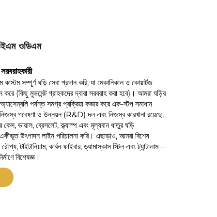
 ওইএম ওডিএম
 ও সরবরাহকারী
্টম সম্পূর্ণ ঘড়ি সেবা প্রদান করি, যা মেকানিকাল ও কোয়ার্টজ
থন করে (কিছু মুভমেন্ট গ্রাহকদের দ্বারা সরবরাহ করা হবে)। আমরা ঘড়ির
অ্যাসেম্বলি পর্যন্ত সমগ্র প্রক্রিয়া কভার করে এক-স্টপ সমাধান
নিজস্ব গবেষণা ও উন্নয়ন (R&D) দল এবং নিজস্ব কারখানা রয়েছে,
কেস, ডায়াল, ব্রেসলেট, ক্ল্যাস্প এবং মূল্যবান ধাতুর ঘড়ি
 একীভূত উৎপাদন লাইন পরিচালনা করি।
এছাড়াও, আমরা বিশেষ
য, টাইটানিয়াম, কার্বন ফাইবার, ড্যামাস্কাস স্টিল এবং ট্যান্টালাম—
নির্মাণে বিশেষজ্ঞ।