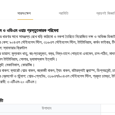
সারসংক্ষেপ
পরামিতি
প্রায়শই জিজ্ঞা
 ও ওডিএম ওয়াচ প্রস্তুতকারক পরিষেবা
 ধারণার সাথে সামঞ্জস্য রেখে ঘড়ি কাঠামো ও নকশা তৈরিতে নিয়োজিত দক্ষ ও অভিজ্ঞ ডিজাইনা
র কেস: ৯০৪এল স্টেইনলেস স্টিল, ৩১৬এল স্টেইনলেস স্টিল, টাইটানিয়াম, কার্বন ফাইবার, টিন ব্
স: স্যাফায়ার ক্রিস্টাল
ির ডায়াল: মূল্যবান ধাতু, বহু-স্তরযুক্ত, বক্র, নিম্ন-তাপে পোড়ানো এনামেল, চাপ-গঠিত, মা
টাল টাইটানিয়াম, সোলার, ড্যামাস্কাস ইত্যাদি।
েন্ট: মেকানিকাল, কোয়ার্টজ।
র বাকল: ক্যারেট গোল্ড বাকল, বহুকাজী বাকল, ট্যাং বাকল, বাটারফ্লাই ক্ল্যাস্প, ডিপ্লয়মেন্ট, চা
ির ব্রেসলেট ও স্ট্র্যাপ: গোল্ড-প্লেটেড, ৩১৬এল/৯০৪এল স্টেইনলেস স্টিল, প্রকৃত চামড়া, ট
রোধী: ৩ এটিএম-২০ এটিএম।
তি
উপাদান