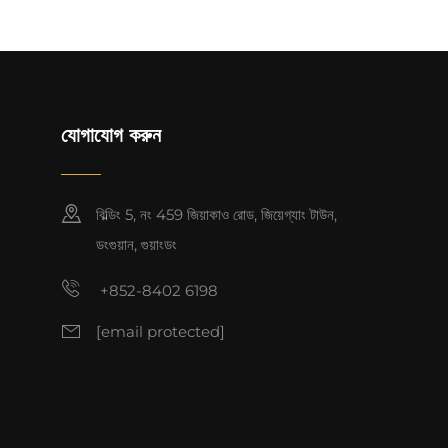
যোগাযোগ করুন
বিল্ডিং 5, নং 459 জিয়াকাও রোড, জিয়েগ্যাং টাউন,
ডংগুয়ান, গুয়াংডং
+852-8402 6198
[email protected]