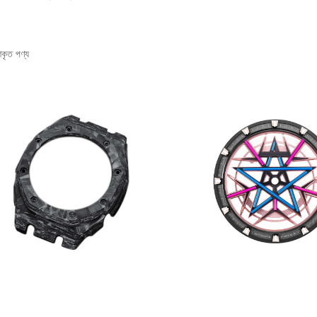
শকৃত পণ্য