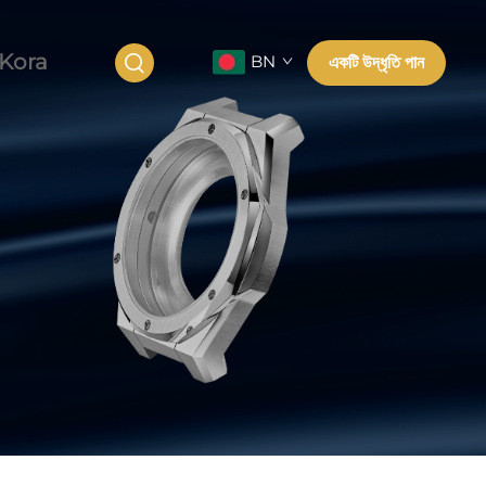
Kora
BN
একটি উদ্ধৃতি পান