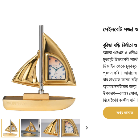
সেইলবোট সজ্জা
বুরিভা ঘড়ি নির্মাতা
আমরা ওইএম ও ওডিএম কাস
মুভমেন্ট উভয়কেই সমর্
ডিজাইন থেকে চূড়ান্ত 
প্রদান করি।
আমাদের 
যার মাধ্যমে আমরা ঘড়ির 
অ্যাকসেসরিজের জন্য
উপকরণ—যেমন সোনা, রৌপ্
দিয়ে তৈরি কাস্টম ঘড়ি 
তথ্য জানতে