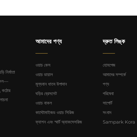
আমাদের পণ্য
দ্রুত লিঙ্ক
ওয়াচ কেস
হোমপেজ
ি নির্মাতা
ওয়াচ ডায়াল
আমাদের সম্পর্কে
বাকল—
মূল্যবান ধাতব উপাদান
পণ্য
দন, কঠোর
ঘড়ির ব্রেসলেট
পরিষেবা
আলোচনা
ওয়াচ বাকল
সাপোর্ট
কাস্টোমাইজড ওয়াচ সিরিজ
সংবাদ
ফ্যাশন এবং স্মার্ট অ্যাকসেসরিজ
Sampark Kora