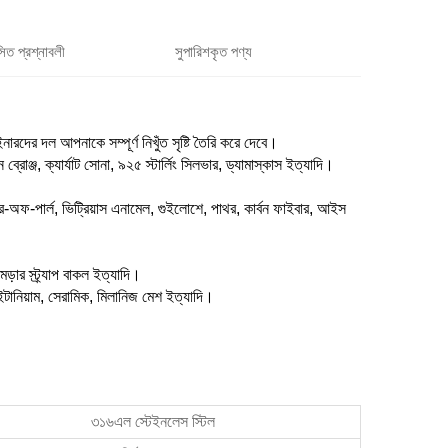
সিত প্রশ্নাবলী
সুপারিশকৃত পণ্য
রদের দল আপনাকে সম্পূর্ণ নিখুঁত সৃষ্টি তৈরি করে দেবে।
রোঞ্জ, ক্যার্যাট সোনা, ৯২৫ স্টার্লিং সিলভার, ড্যামাস্কাস ইত্যাদি।
দার-অফ-পার্ল, ভিট্রিয়াস এনামেল, গুইলোশে, পাথর, কার্বন ফাইবার, আইস
মড়ার স্ট্র্যাপ বাকল ইত্যাদি।
াইটানিয়াম, সেরামিক, মিলানিজ মেশ ইত্যাদি।
৩১৬এল স্টেইনলেস স্টিল