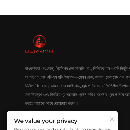
বাওরুইহুয়া (দংগুয়ান) প্রিসিশন টেকনোলজি কো., লিমিটেড হল একটি নির্ভুল ঘড়
যা ওইএম এবং ওডিএম ঘড়ি উপাদান—যেমন কেস, ডায়াল, ব্রেসলেট এবং 
নির্মাণে বিশেষজ্ঞ। আমরা বিশ্বব্যাপী ঘড়ি ব্র্যান্ডগুলির জন্য স্থিতিশীল উৎপা
মান নিয়ন্ত্রণ এবং নির্ভরযোগ্য সরবরাহ প্রদান করি। আপনার প্রকল্প নিয়ে 
করতে আমাদের সাথে যোগাযোগ করুন।
We value your privacy
We use cookies and similar tools to provide our