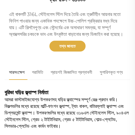
এই বাকলটি 316L স্টেইনলেস স্টিল দিয়ে তৈরি এবং ত্রুটিহীন আয়নার মতো
ফিনিশ পাওয়ার জন্য একাধিক পদক্ষেপে উচ্চ-পোলিশ প্রক্রিয়ার মধ্য দিয়ে
যায়। এটি শিল্পনৈপুণ্য এবং সৌন্দর্যের এক অসাধারণ সমন্বয়, যা সম্পূর্ণ
অ্যাক্সেসরির চকচকে ভাব এবং উৎকৃষ্টতা বাড়ানোর জন্য ডিজাইন করা হয়েছে।
তথ্য জানতে
সারসংক্ষেপ
পরামিতি
প্রায়শই জিজ্ঞাসিত প্রশ্নাবলী
সুপারিশকৃত পণ্য
বুরিভা ঘড়ির ক্ল্যাস্প নির্মাতা
আমরা কাস্টমাইজযোগ্য উপকরণসহ ঘড়ির ক্ল্যাস্পের সম্পূর্ণ রেঞ্জ প্রদান করি।
বিকল্পগুলির মধ্যে রয়েছে মাল্টি-ফাংশন ক্ল্যাস্প, ট্যাং বাকল, বাটারফ্লাই ক্ল্যাস্প এবং
ডিপ্লয়মেন্ট ক্ল্যাস্প। উপকরণগুলির মধ্যে রয়েছে ৩১৬এল স্টেইনলেস স্টিল, ৯০৪এল
স্টেইনলেস স্টিল, গ্রেড ২ টাইটানিয়াম, গ্রেড ৫ টাইটানিয়াম, গোল্ড-প্লেটেড,
সিলভার-প্লেটেড এবং কার্বন ফাইবার।