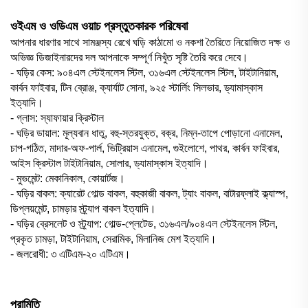
ওইএম ও ওডিএম ওয়াচ প্রস্তুতকারক পরিষেবা
আপনার ধারণার সাথে সামঞ্জস্য রেখে ঘড়ি কাঠামো ও নকশা তৈরিতে নিয়োজিত দক্ষ ও
অভিজ্ঞ ডিজাইনারদের দল আপনাকে সম্পূর্ণ নিখুঁত সৃষ্টি তৈরি করে দেবে।
- ঘড়ির কেস: ৯০৪এল স্টেইনলেস স্টিল, ৩১৬এল স্টেইনলেস স্টিল, টাইটানিয়াম,
কার্বন ফাইবার, টিন ব্রোঞ্জ, ক্যার্যাট সোনা, ৯২৫ স্টার্লিং সিলভার, ড্যামাস্কাস
ইত্যাদি।
- গ্লাস: স্যাফায়ার ক্রিস্টাল
- ঘড়ির ডায়াল: মূল্যবান ধাতু, বহু-স্তরযুক্ত, বক্র, নিম্ন-তাপে পোড়ানো এনামেল,
চাপ-গঠিত, মাদার-অফ-পার্ল, ভিট্রিয়াস এনামেল, গুইলোশে, পাথর, কার্বন ফাইবার,
আইস ক্রিস্টাল টাইটানিয়াম, সোলার, ড্যামাস্কাস ইত্যাদি।
- মুভমেন্ট: মেকানিকাল, কোয়ার্টজ।
- ঘড়ির বাকল: ক্যারেট গোল্ড বাকল, বহুকাজী বাকল, ট্যাং বাকল, বাটারফ্লাই ক্ল্যাস্প,
ডিপ্লয়মেন্ট, চামড়ার স্ট্র্যাপ বাকল ইত্যাদি।
- ঘড়ির ব্রেসলেট ও স্ট্র্যাপ: গোল্ড-প্লেটেড, ৩১৬এল/৯০৪এল স্টেইনলেস স্টিল,
প্রকৃত চামড়া, টাইটানিয়াম, সেরামিক, মিলানিজ মেশ ইত্যাদি।
- জলরোধী: ৩ এটিএম-২০ এটিএম।
পরামিতি