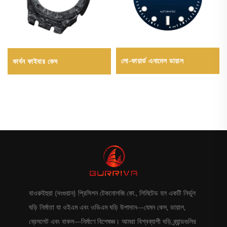
লো-ফায়ার্ড এনামেল ডায়াল
কার্বন ফাইবার কেস
বাওরুইহুয়া (দংগুয়ান) প্রিসিশন টেকনোলজি কো., লিমিটেড হল একটি নির্ভুল
ঘড়ি নির্মাতা যা ওইএম এবং ওডিএম ঘড়ি উপাদান—যেমন কেস, ডায়াল,
ব্রেসলেট এবং বাকল—নির্মাণে বিশেষজ্ঞ। আমরা বিশ্বব্যাপী ঘড়ি ব্র্যান্ডগুলির