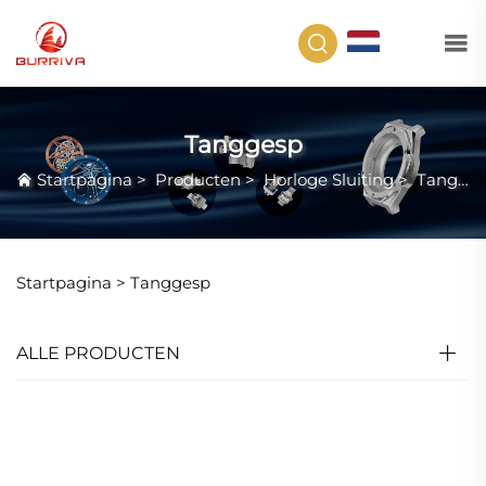
NL
Tanggesp
Startpagina
>
Producten
>
Horloge Sluiting
>
Tanggesp
Startpagina >
Tanggesp
ALLE PRODUCTEN