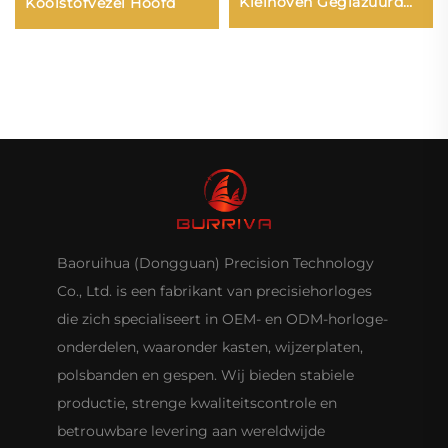
Kleinoven Geglazuurd
Koolstofvezel Hoofd
Wijzerplaat
Baoruihua (Dongguan) Precision Technology
Co., Ltd. is een fabrikant van precisiehorloges
die zich specialiseert in OEM- en ODM-horloge-
onderdelen, waaronder kasten, wijzerplaten,
polsbanden en gespen. Wij bieden stabiele
productie, strenge kwaliteitscontrole en
betrouwbare levering aan wereldwijde