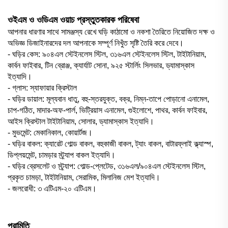
ওইএম ও ওডিএম ওয়াচ প্রস্তুতকারক পরিষেবা
আপনার ধারণার সাথে সামঞ্জস্য রেখে ঘড়ি কাঠামো ও নকশা তৈরিতে নিয়োজিত দক্ষ ও
অভিজ্ঞ ডিজাইনারদের দল আপনাকে সম্পূর্ণ নিখুঁত সৃষ্টি তৈরি করে দেবে।
- ঘড়ির কেস: ৯০৪এল স্টেইনলেস স্টিল, ৩১৬এল স্টেইনলেস স্টিল, টাইটানিয়াম,
কার্বন ফাইবার, টিন ব্রোঞ্জ, ক্যার্যাট সোনা, ৯২৫ স্টার্লিং সিলভার, ড্যামাস্কাস
ইত্যাদি।
- গ্লাস: স্যাফায়ার ক্রিস্টাল
- ঘড়ির ডায়াল: মূল্যবান ধাতু, বহু-স্তরযুক্ত, বক্র, নিম্ন-তাপে পোড়ানো এনামেল,
চাপ-গঠিত, মাদার-অফ-পার্ল, ভিট্রিয়াস এনামেল, গুইলোশে, পাথর, কার্বন ফাইবার,
আইস ক্রিস্টাল টাইটানিয়াম, সোলার, ড্যামাস্কাস ইত্যাদি।
- মুভমেন্ট: মেকানিকাল, কোয়ার্টজ।
- ঘড়ির বাকল: ক্যারেট গোল্ড বাকল, বহুকাজী বাকল, ট্যাং বাকল, বাটারফ্লাই ক্ল্যাস্প,
ডিপ্লয়মেন্ট, চামড়ার স্ট্র্যাপ বাকল ইত্যাদি।
- ঘড়ির ব্রেসলেট ও স্ট্র্যাপ: গোল্ড-প্লেটেড, ৩১৬এল/৯০৪এল স্টেইনলেস স্টিল,
প্রকৃত চামড়া, টাইটানিয়াম, সেরামিক, মিলানিজ মেশ ইত্যাদি।
- জলরোধী: ৩ এটিএম-২০ এটিএম।
পরামিতি