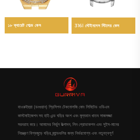
১৮ ক্যারেট গোল্ড কেস
316l স্টেইনলেস স্টিলের কেস
বাওরুইহুয়া (ডংগুয়ান) প্রিসিশন টেকনোলজি কোং লিমিটেড ওডিএম
কাস্টমাইজেশন সহ হাই-এন্ড ঘড়ির অংশ এবং মূল্যবান ধাতব সাজসজ্জা
সরবরাহ করে। আমাদের নির্ভুল উত্পাদন, লিন প্রোডাকশন এবং সুইস-মানের
নিয়ন্ত্রণ বিশ্বজুড়ে ঘড়ির ব্র্যান্ডগুলির জন্য নির্ভরযোগ্য এবং নতুনত্বপূর্ণ