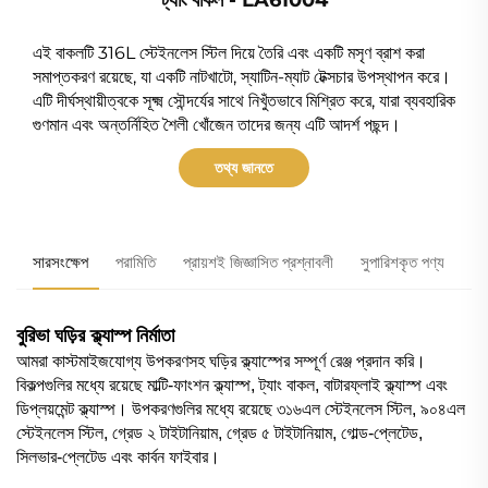
এই বাকলটি 316L স্টেইনলেস স্টিল দিয়ে তৈরি এবং একটি মসৃণ ব্রাশ করা
সমাপ্তকরণ রয়েছে, যা একটি নাটখাটো, স্যাটিন-ম্যাট টেক্সচার উপস্থাপন করে।
এটি দীর্ঘস্থায়ীত্বকে সূক্ষ্ম সৌন্দর্যের সাথে নিখুঁতভাবে মিশ্রিত করে, যারা ব্যবহারিক
গুণমান এবং অন্তর্নিহিত শৈলী খোঁজেন তাদের জন্য এটি আদর্শ পছন্দ।
তথ্য জানতে
সারসংক্ষেপ
পরামিতি
প্রায়শই জিজ্ঞাসিত প্রশ্নাবলী
সুপারিশকৃত পণ্য
বুরিভা ঘড়ির ক্ল্যাস্প নির্মাতা
আমরা কাস্টমাইজযোগ্য উপকরণসহ ঘড়ির ক্ল্যাস্পের সম্পূর্ণ রেঞ্জ প্রদান করি।
বিকল্পগুলির মধ্যে রয়েছে মাল্টি-ফাংশন ক্ল্যাস্প, ট্যাং বাকল, বাটারফ্লাই ক্ল্যাস্প এবং
ডিপ্লয়মেন্ট ক্ল্যাস্প। উপকরণগুলির মধ্যে রয়েছে ৩১৬এল স্টেইনলেস স্টিল, ৯০৪এল
স্টেইনলেস স্টিল, গ্রেড ২ টাইটানিয়াম, গ্রেড ৫ টাইটানিয়াম, গোল্ড-প্লেটেড,
সিলভার-প্লেটেড এবং কার্বন ফাইবার।