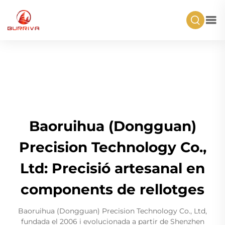
Baoruihua (Dongguan)
Precision Technology Co.,
Ltd: Precisió artesanal en
components de rellotges
Baoruihua (Dongguan) Precision Technology Co., Ltd,
fundada el 2006 i evolucionada a partir de Shenzhen