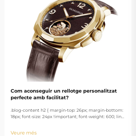
Com aconseguir un rellotge personalitzat
perfecte amb facilitat?
.blog-content h2 { margin-top: 26px; margin-bottom:
18px; font-size: 24px !important; font-weight: 600; line-
height: normal; } .blog-content h3 { margin-top: 26px;
margin-bottom: 18px; font-size: 20px !important; font-
Veure més
w...