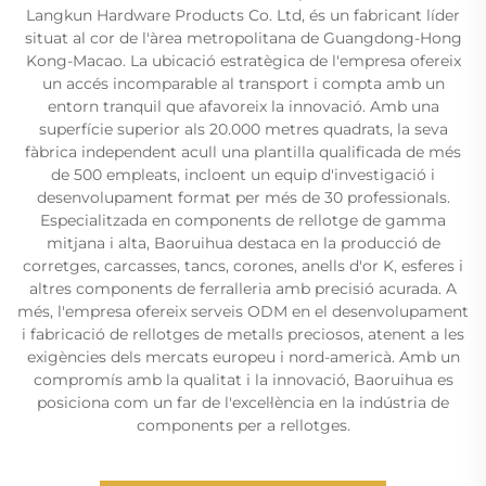
Langkun Hardware Products Co. Ltd, és un fabricant líder
situat al cor de l'àrea metropolitana de Guangdong-Hong
Kong-Macao. La ubicació estratègica de l'empresa ofereix
un accés incomparable al transport i compta amb un
entorn tranquil que afavoreix la innovació. Amb una
superfície superior als 20.000 metres quadrats, la seva
fàbrica independent acull una plantilla qualificada de més
de 500 empleats, incloent un equip d'investigació i
desenvolupament format per més de 30 professionals.
Especialitzada en components de rellotge de gamma
mitjana i alta, Baoruihua destaca en la producció de
corretges, carcasses, tancs, corones, anells d'or K, esferes i
altres components de ferralleria amb precisió acurada. A
més, l'empresa ofereix serveis ODM en el desenvolupament
i fabricació de rellotges de metalls preciosos, atenent a les
exigències dels mercats europeu i nord-americà. Amb un
compromís amb la qualitat i la innovació, Baoruihua es
posiciona com un far de l'excel·lència en la indústria de
components per a rellotges.