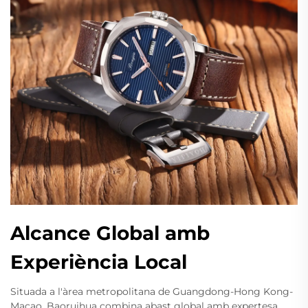
Alcance Global amb
Experiència Local
Situada a l'àrea metropolitana de Guangdong-Hong Kong-
Macao, Baoruihua combina abast global amb expertesa