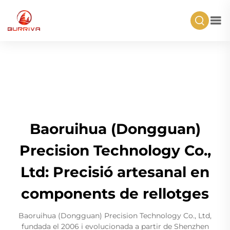
Baoruihua (Dongguan)
Precision Technology Co.,
Ltd: Precisió artesanal en
components de rellotges
Baoruihua (Dongguan) Precision Technology Co., Ltd,
fundada el 2006 i evolucionada a partir de Shenzhen