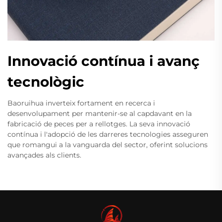
Innovació contínua i avanç
tecnològic
Baoruihua inverteix fortament en recerca i
desenvolupament per mantenir-se al capdavant en la
fabricació de peces per a rellotges. La seva innovació
contínua i l'adopció de les darreres tecnologies asseguren
que romangui a la vanguarda del sector, oferint solucions
avançades als clients.