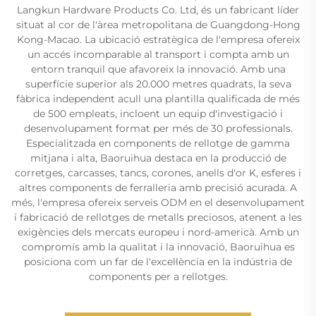
Langkun Hardware Products Co. Ltd, és un fabricant líder
situat al cor de l'àrea metropolitana de Guangdong-Hong
Kong-Macao. La ubicació estratègica de l'empresa ofereix
un accés incomparable al transport i compta amb un
entorn tranquil que afavoreix la innovació. Amb una
superfície superior als 20.000 metres quadrats, la seva
fàbrica independent acull una plantilla qualificada de més
de 500 empleats, incloent un equip d'investigació i
desenvolupament format per més de 30 professionals.
Especialitzada en components de rellotge de gamma
mitjana i alta, Baoruihua destaca en la producció de
corretges, carcasses, tancs, corones, anells d'or K, esferes i
altres components de ferralleria amb precisió acurada. A
més, l'empresa ofereix serveis ODM en el desenvolupament
i fabricació de rellotges de metalls preciosos, atenent a les
exigències dels mercats europeu i nord-americà. Amb un
compromís amb la qualitat i la innovació, Baoruihua es
posiciona com un far de l'excel·lència en la indústria de
components per a rellotges.