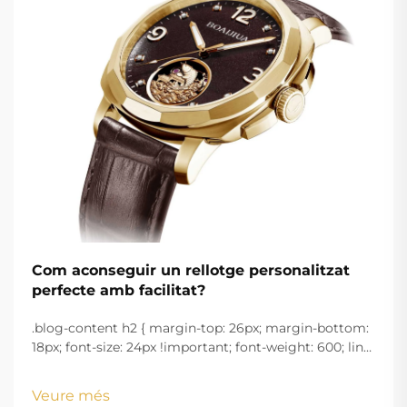
Com aconseguir un rellotge personalitzat
perfecte amb facilitat?
.blog-content h2 { margin-top: 26px; margin-bottom:
18px; font-size: 24px !important; font-weight: 600; line-
height: normal; } .blog-content h3 { margin-top: 26px;
margin-bottom: 18px; font-size: 20px !important; font-
Veure més
w...