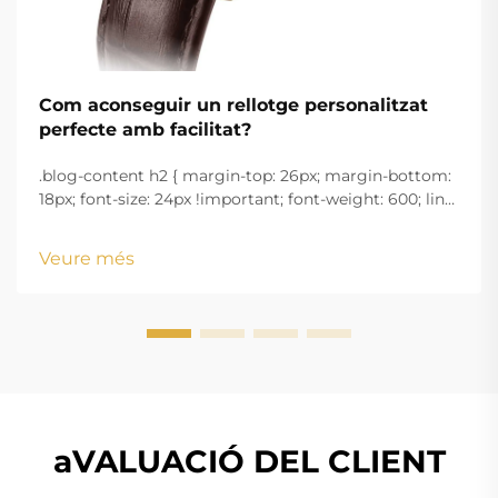
Com aconseguir un rellotge personalitzat
perfecte amb facilitat?
.blog-content h2 { margin-top: 26px; margin-bottom:
18px; font-size: 24px !important; font-weight: 600; line-
height: normal; } .blog-content h3 { margin-top: 26px;
margin-bottom: 18px; font-size: 20px !important; font-
Veure més
w...
aVALUACIÓ DEL CLIENT