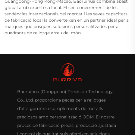
Guangdong-Hong Kong-Macao, Baoruihua combina abast
global amb expertesa local. El seu coneixement de les
tendències internacionals del mercat i les seves capacitats
de fabricació local la converteixen en un partner ideal per a
marques que busquen solucions personalitzades per a
quadrants de rellotge arreu del món.
Baoruihua (Dongguan) Precision Technology
Co., Ltd. proporciona peces per a rellotges
d'alta gamma i complements de metalls
preciosos amb personalització ODM. El nostre
procés de fabricació precís, producció ajustada
i control de qualitat suís ofereixen solucions