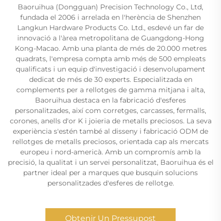
Baoruihua (Dongguan) Precision Technology Co., Ltd,
fundada el 2006 i arrelada en l'herència de Shenzhen
Langkun Hardware Products Co. Ltd., esdevé un far de
innovació a l'àrea metropolitana de Guangdong-Hong
Kong-Macao. Amb una planta de més de 20.000 metres
quadrats, l'empresa compta amb més de 500 empleats
qualificats i un equip d'investigació i desenvolupament
dedicat de més de 30 experts. Especialitzada en
complements per a rellotges de gamma mitjana i alta,
Baoruihua destaca en la fabricació d'esferes
personalitzades, així com corretges, carcasses, fermalls,
corones, anells d'or K i joieria de metalls preciosos. La seva
experiència s'estén també al disseny i fabricació ODM de
rellotges de metalls preciosos, orientada cap als mercats
europeu i nord-americà. Amb un compromís amb la
precisió, la qualitat i un servei personalitzat, Baoruihua és el
partner ideal per a marques que busquin solucions
personalitzades d'esferes de rellotge.
Obtenir Un Pressupost