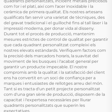
quadrants personalitzats, incloent metalls preciosos
com l'or i el platí, així com l'acer inoxidable i la
ceràmica de primera qualitat. Els nostres artesans
qualificats fan servir una varietat de tècniques, des
del gravat tradicional i el guilloché fins al tall làser i la
impressió moderna, per donar vida al disseny.
Durant tot el procés de producció, mantenim
mesures estrictes de control de qualitat per garantir
que cada quadrant personalitzat compleixi els
nostres elevats estàndards. Verifiquem factors com
la precisió dels marcadors horaris, la suavitat del
moviment de les busques i l'acabat general per
garantir un producte impecable. El nostre
compromís amb la qualitat i la satisfacció del client
ens ha convertit en un soci de confiança per a
marques i entusiastes de rellotges arreu del món.
Tant si es tracta d'un petit projecte personalitzat
com d'una gran sèrie de producció, disposem de la
capacitat i l'expertesa necessàries per lliurar
quadrants personalitzats que superin les
expectatives.