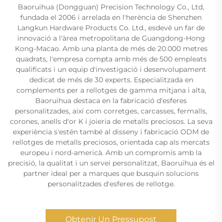
Baoruihua (Dongguan) Precision Technology Co., Ltd,
fundada el 2006 i arrelada en l'herència de Shenzhen
Langkun Hardware Products Co. Ltd., esdevé un far de
innovació a l'àrea metropolitana de Guangdong-Hong
Kong-Macao. Amb una planta de més de 20.000 metres
quadrats, l'empresa compta amb més de 500 empleats
qualificats i un equip d'investigació i desenvolupament
dedicat de més de 30 experts. Especialitzada en
complements per a rellotges de gamma mitjana i alta,
Baoruihua destaca en la fabricació d'esferes
personalitzades, així com corretges, carcasses, fermalls,
corones, anells d'or K i joieria de metalls preciosos. La seva
experiència s'estén també al disseny i fabricació ODM de
rellotges de metalls preciosos, orientada cap als mercats
europeu i nord-americà. Amb un compromís amb la
precisió, la qualitat i un servei personalitzat, Baoruihua és el
partner ideal per a marques que busquin solucions
personalitzades d'esferes de rellotge.
Obtenir Un Pressupost