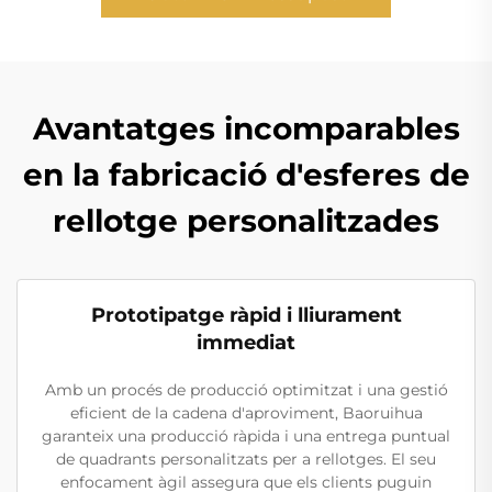
Avantatges incomparables
en la fabricació d'esferes de
rellotge personalitzades
Prototipatge ràpid i lliurament
immediat
Amb un procés de producció optimitzat i una gestió
eficient de la cadena d'aproviment, Baoruihua
garanteix una producció ràpida i una entrega puntual
de quadrants personalitzats per a rellotges. El seu
enfocament àgil assegura que els clients puguin