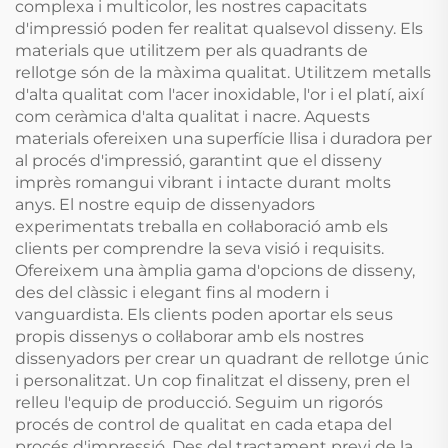
complexa i multicolor, les nostres capacitats
d'impressió poden fer realitat qualsevol disseny. Els
materials que utilitzem per als quadrants de
rellotge són de la màxima qualitat. Utilitzem metalls
d'alta qualitat com l'acer inoxidable, l'or i el platí, així
com ceràmica d'alta qualitat i nacre. Aquests
materials ofereixen una superfície llisa i duradora per
al procés d'impressió, garantint que el disseny
imprès romangui vibrant i intacte durant molts
anys. El nostre equip de dissenyadors
experimentats treballa en col·laboració amb els
clients per comprendre la seva visió i requisits.
Ofereixem una àmplia gama d'opcions de disseny,
des del clàssic i elegant fins al modern i
vanguardista. Els clients poden aportar els seus
propis dissenys o col·laborar amb els nostres
dissenyadors per crear un quadrant de rellotge únic
i personalitzat. Un cop finalitzat el disseny, pren el
relleu l'equip de producció. Seguim un rigorós
procés de control de qualitat en cada etapa del
procés d'impressió. Des del tractament previ de la