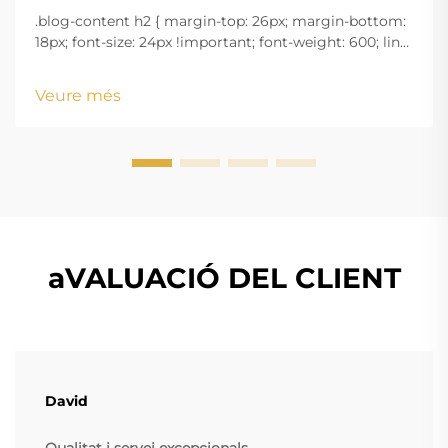
.blog-content h2 { margin-top: 26px; margin-bottom:
18px; font-size: 24px !important; font-weight: 600; line-
height: normal; } .blog-content h3 { margin-top: 26px;
margin-bottom: 18px; font-size: 20px !important; font-
Veure més
w...
aVALUACIÓ DEL CLIENT
David