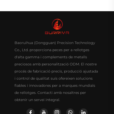
Baoruihua (Dongguan) Precision Technology
Co., Ltd. proporciona peces per a rellotges
d'alta gamma i complements de metalls
preciosos amb personalització ODM. El nostre
procés de fabricació precís, producció ajustada
i control de qualitat suís ofereixen solucions
fiables i innovadores per a marques mundials
de rellotges. Contacti amb nosaltres per
obtenir un servei integral.