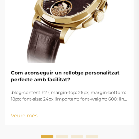
Com aconseguir un rellotge personalitzat
perfecte amb facilitat?
.blog-content h2 { margin-top: 26px; margin-bottom:
18px; font-size: 24px !important; font-weight: 600; line-
height: normal; } .blog-content h3 { margin-top: 26px;
margin-bottom: 18px; font-size: 20px !important; font-
Veure més
w...