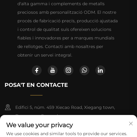
d'alta gamma i complements de metalls
preciosos amb personalització ODM. El nostre
procés de fabricació precís, producció ajustada
i control de qualitat suís ofereixen solucions
fiables i innovadores per a marques mundials
de rellotges. Contacti amb nosaltres per
obtenir un servei integral.
POSA'T EN CONTACTE
Edifici 5, núm. 459 Xiecao Road, Xiegang town,
Dongguan, Guangdong
We value your privacy
+86-13790150928
We use cookies and similar tools to provide our services.