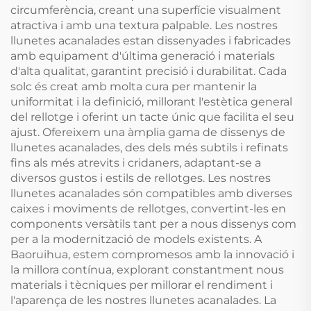
circumferència, creant una superfície visualment
atractiva i amb una textura palpable. Les nostres
llunetes acanalades estan dissenyades i fabricades
amb equipament d'última generació i materials
d'alta qualitat, garantint precisió i durabilitat. Cada
solc és creat amb molta cura per mantenir la
uniformitat i la definició, millorant l'estètica general
del rellotge i oferint un tacte únic que facilita el seu
ajust. Ofereixem una àmplia gama de dissenys de
llunetes acanalades, des dels més subtils i refinats
fins als més atrevits i cridaners, adaptant-se a
diversos gustos i estils de rellotges. Les nostres
llunetes acanalades són compatibles amb diverses
caixes i moviments de rellotges, convertint-les en
components versàtils tant per a nous dissenys com
per a la modernització de models existents. A
Baoruihua, estem compromesos amb la innovació i
la millora contínua, explorant constantment nous
materials i tècniques per millorar el rendiment i
l'aparença de les nostres llunetes acanalades. La