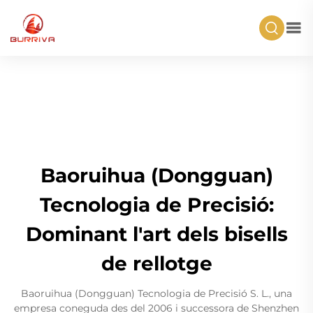
Baoruihua (Dongguan)
Tecnologia de Precisió:
Dominant l'art dels bisells
de rellotge
Baoruihua (Dongguan) Tecnologia de Precisió S. L., una
empresa coneguda des del 2006 i successora de Shenzhen