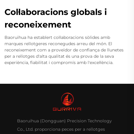
Col·laboracions globals i
reconeixement
Baoruihua ha establert col·laboracions sòlides amb
marques rellotgeres reconegudes arreu del món. El
reconeixement com a proveïdor de confiança de llunetes
per a rellotges d'alta qualitat és una prova de la seva
experiència, fiabilitat i compromís amb l'excel·lència.
Baoruihua (Dongguan) Precision Technology
Co., Ltd. proporciona peces per a rellotges