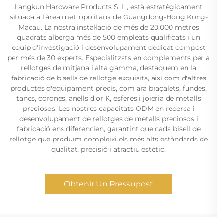
Langkun Hardware Products S. L., està estratègicament
situada a l'àrea metropolitana de Guangdong-Hong Kong-
Macau. La nostra instal·lació de més de 20.000 metres
quadrats alberga més de 500 empleats qualificats i un
equip d'investigació i desenvolupament dedicat compost
per més de 30 experts. Especialitzats en complements per a
rellotges de mitjana i alta gamma, destaquem en la
fabricació de bisells de rellotge exquisits, així com d'altres
productes d'equipament precís, com ara braçalets, fundes,
tancs, corones, anells d'or K, esferes i joieria de metalls
preciosos. Les nostres capacitats ODM en recerca i
desenvolupament de rellotges de metalls preciosos i
fabricació ens diferencien, garantint que cada bisell de
rellotge que produïm compleixi els més alts estàndards de
qualitat, precisió i atractiu estètic.
Obtenir Un Pressupost