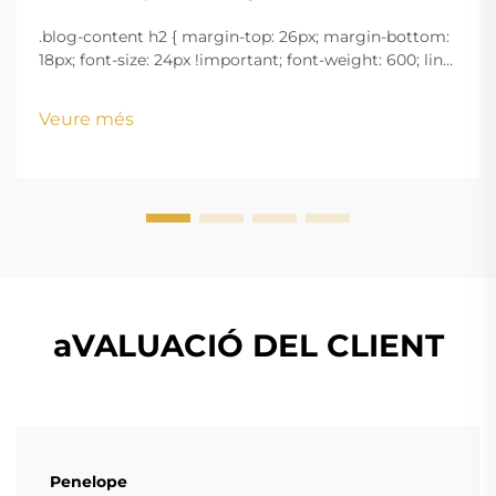
.blog-content h2 { margin-top: 26px; margin-bottom:
18px; font-size: 24px !important; font-weight: 600; line-
height: normal; } .blog-content h3 { margin-top: 26px;
margin-bottom: 18px; font-size: 20px !important; font-
Veure més
w...
aVALUACIÓ DEL CLIENT
Penelope