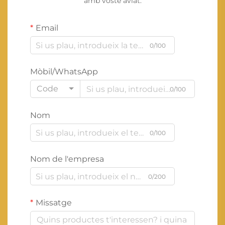
amb vostè aviat.
Email
0/100
Mòbil/WhatsApp
Code
0/100
Nom
0/100
Nom de l'empresa
0/200
Missatge