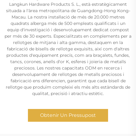
Langkun Hardware Products S. L., està estratègicament
situada a l'àrea metropolitana de Guangdong-Hong Kong-
Macau. La nostra instal·lació de més de 20.000 metres
quadrats alberga més de 500 empleats qualificats i un
equip d'investigació i desenvolupament dedicat compost
per més de 30 experts. Especialitzats en complements per a
rellotges de mitjana i alta gamma, destaquem en la
fabricació de bisells de rellotge exquisits, així com d'altres
productes d'equipament precís, com ara braçalets, fundes,
tancs, corones, anells d'or K, esferes i joieria de metalls
preciosos. Les nostres capacitats ODM en recerca i
desenvolupament de rellotges de metalls preciosos i
fabricació ens diferencien, garantint que cada bisell de
rellotge que produïm compleixi els més alts estàndards de
qualitat, precisió i atractiu estètic.
Obtenir Un Pressupost