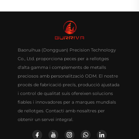
Baoruihua (Dongguan) Precision Technology
Co., Ltd. proporciona peces per a rellotges
d'alta gamma i complements de metalls
preciosos amb personalització ODM. El nostre
procés de fabricació precís, producció ajustada
i control de qualitat suís ofereixen solucions
fiables i innovadores per a marques mundials
de rellotges. Contacti amb nosaltres per
obtenir un servei integral.