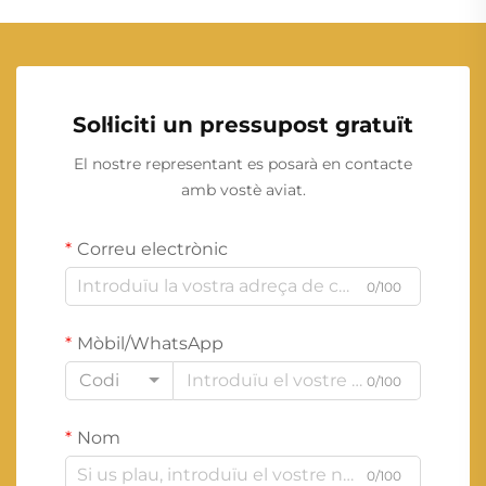
Sol·liciti un pressupost gratuït
El nostre representant es posarà en contacte
amb vostè aviat.
Correu electrònic
0/100
Mòbil/WhatsApp
Codi
0/100
Nom
0/100