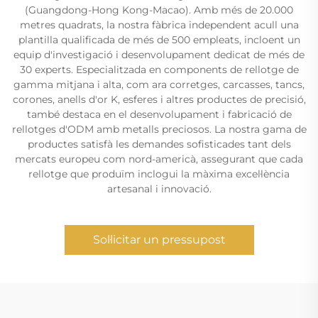
(Guangdong-Hong Kong-Macao). Amb més de 20.000
metres quadrats, la nostra fàbrica independent acull una
plantilla qualificada de més de 500 empleats, incloent un
equip d'investigació i desenvolupament dedicat de més de
30 experts. Especialitzada en components de rellotge de
gamma mitjana i alta, com ara corretges, carcasses, tancs,
corones, anells d'or K, esferes i altres productes de precisió,
també destaca en el desenvolupament i fabricació de
rellotges d'ODM amb metalls preciosos. La nostra gama de
productes satisfà les demandes sofisticades tant dels
mercats europeu com nord-americà, assegurant que cada
rellotge que produïm inclogui la màxima excel·lència
artesanal i innovació.
Sol·licitar un pressupost