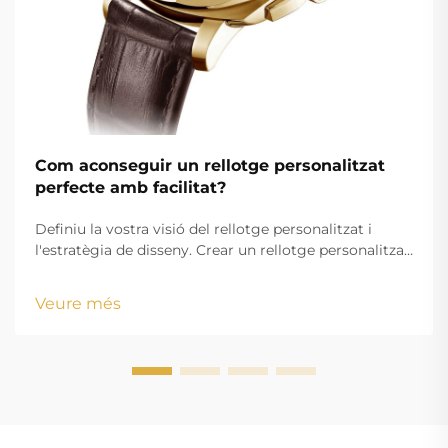
Com aconseguir un rellotge personalitzat
perfecte amb facilitat?
Definiu la vostra visió del rellotge personalitzat i
l'estratègia de disseny. Crear un rellotge personalitzat
atractiu comença amb una visió clarament definida
que alini els vostres objectius estètics amb els
Veure més
requisits funcionals. Ja sigui que creeu mercaderia
amb marca o un accessori personalitzat...