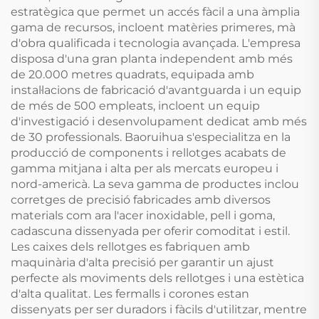
estratègica que permet un accés fàcil a una àmplia
gama de recursos, incloent matèries primeres, mà
d'obra qualificada i tecnologia avançada. L'empresa
disposa d'una gran planta independent amb més
de 20.000 metres quadrats, equipada amb
instal·lacions de fabricació d'avantguarda i un equip
de més de 500 empleats, incloent un equip
d'investigació i desenvolupament dedicat amb més
de 30 professionals. Baoruihua s'especialitza en la
producció de components i rellotges acabats de
gamma mitjana i alta per als mercats europeu i
nord-americà. La seva gamma de productes inclou
corretges de precisió fabricades amb diversos
materials com ara l'acer inoxidable, pell i goma,
cadascuna dissenyada per oferir comoditat i estil.
Les caixes dels rellotges es fabriquen amb
maquinària d'alta precisió per garantir un ajust
perfecte als moviments dels rellotges i una estètica
d'alta qualitat. Les fermalls i corones estan
dissenyats per ser duradors i fàcils d'utilitzar, mentre