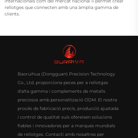
internacionals com del mercat nacional li permet crear
rellotges que connecten amb una àmplia gamma de
clients.
Baoruihua (Dongguan) Precision Technology
Co., Ltd. proporciona peces per a rellotges
d'alta gamma i complements de metalls
preciosos amb personalització ODM. El nostre
procés de fabricació precís, producció ajustada
i control de qualitat suís ofereixen solucions
fiables i innovadores per a marques mundials
de rellotges. Contacti amb nosaltres per