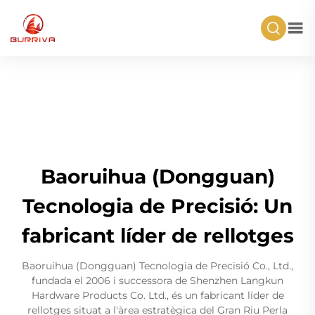
Baoruihua (Dongguan)
Tecnologia de Precisió: Un
fabricant líder de rellotges
Baoruihua (Dongguan) Tecnologia de Precisió Co., Ltd.,
fundada el 2006 i successora de Shenzhen Langkun
Hardware Products Co. Ltd., és un fabricant líder de
rellotges situat a l'àrea estratègica del Gran Riu Perla