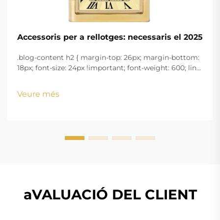
Accessoris per a rellotges: necessaris el 2025
.blog-content h2 { margin-top: 26px; margin-bottom:
18px; font-size: 24px !important; font-weight: 600; line-
height: normal; } .blog-content h3 { margin-top: 26px;
margin-bottom: 18px; font-size: 20px !important; font-
Veure més
w...
aVALUACIÓ DEL CLIENT