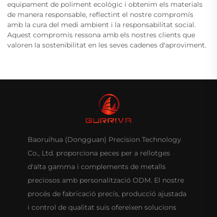
equipament de poliment ecològic i obtenim els materials
de manera responsable, reflectint el nostre compromís
amb la cura del medi ambient i la responsabilitat social.
Aquest compromís ressona amb els nostres clients que
valoren la sostenibilitat en les seves cadenes d'aproviment.
Baoruihua (Dongguan) Precision Technology
Co., Ltd. proporciona peces per a rellotges
d'alta gamma i complements de metalls
preciosos amb personalització ODM. El nostre
procés de fabricació precís, producció ajustada
i control de qualitat suís ofereixen solucions