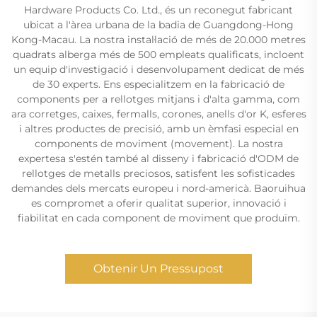
Hardware Products Co. Ltd., és un reconegut fabricant
ubicat a l'àrea urbana de la badia de Guangdong-Hong
Kong-Macau. La nostra instal·lació de més de 20.000 metres
quadrats alberga més de 500 empleats qualificats, incloent
un equip d'investigació i desenvolupament dedicat de més
de 30 experts. Ens especialitzem en la fabricació de
components per a rellotges mitjans i d'alta gamma, com
ara corretges, caixes, fermalls, corones, anells d'or K, esferes
i altres productes de precisió, amb un èmfasi especial en
components de moviment (movement). La nostra
expertesa s'estén també al disseny i fabricació d'ODM de
rellotges de metalls preciosos, satisfent les sofisticades
demandes dels mercats europeu i nord-americà. Baoruihua
es compromet a oferir qualitat superior, innovació i
fiabilitat en cada component de moviment que produïm.
Obtenir Un Pressupost