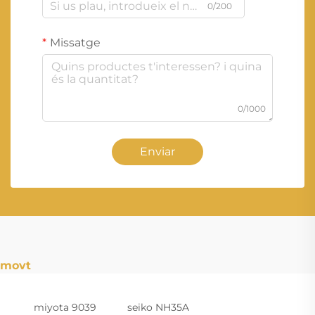
0/200
Missatge
0/1000
Enviar
movt
miyota 9039
seiko NH35A