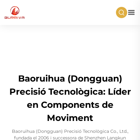
Baoruihua (Dongguan)
Precisió Tecnològica: Líder
en Components de
Moviment
Baoruihua (Dongguan) Precisió Tecnològica Co., Ltd.,
fundada el 2006 i successora de Shenzhen Langkun