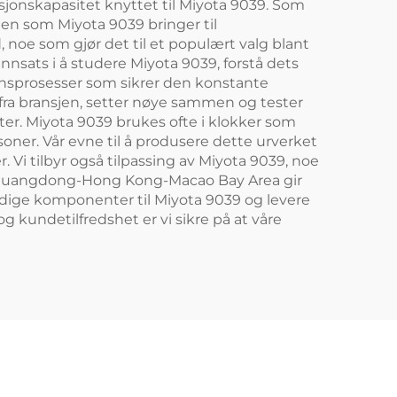
jonskapasitet knyttet til Miyota 9039. Som
ien som Miyota 9039 bringer til
, noe som gjør det til et populært valg blant
nsats i å studere Miyota 9039, forstå dets
jonsprosesser som sikrer den konstante
 fra bransjen, setter nøye sammen og tester
ter. Miyota 9039 brukes ofte i klokker som
soner. Vår evne til å produsere dette urverket
Vi tilbyr også tilpassing av Miyota 9039, noe
 i Guangdong-Hong Kong-Macao Bay Area gir
vendige komponenter til Miyota 9039 og levere
 og kundetilfredshet er vi sikre på at våre