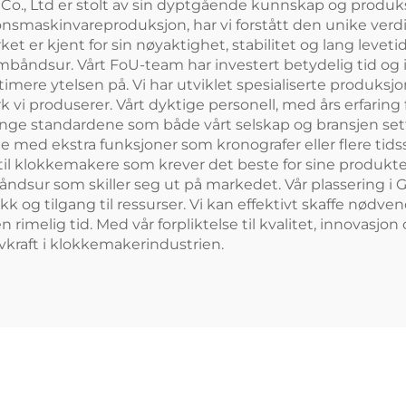
o., Ltd er stolt av sin dyptgående kunnskap og produks
jonsmaskinvareproduksjon, har vi forstått den unike verd
t er kjent for sin nøyaktighet, stabilitet og lang levetid
åndsur. Vårt FoU-team har investert betydelig tid og in
imere ytelsen på. Vi har utviklet spesialiserte produks
 vi produserer. Vårt dyktige personell, med års erfaring
trenge standardene som både vårt selskap og bransjen set
de med ekstra funksjoner som kronografer eller flere tids
l klokkemakere som krever det beste for sine produkter. 
åndsur som skiller seg ut på markedet. Vår plassering
ikk og tilgang til ressurser. Vi kan effektivt skaffe nød
 rimelig tid. Med vår forpliktelse til kvalitet, innovasjon
ivkraft i klokkemakerindustrien.