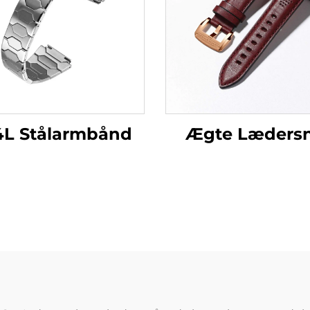
Ægte Læders
4L Stålarmbånd