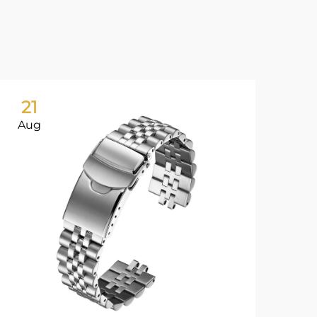
21
2
Aug
Au