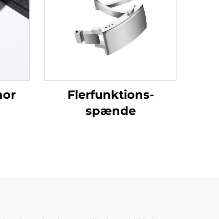
nor
Flerfunktions-
spænde