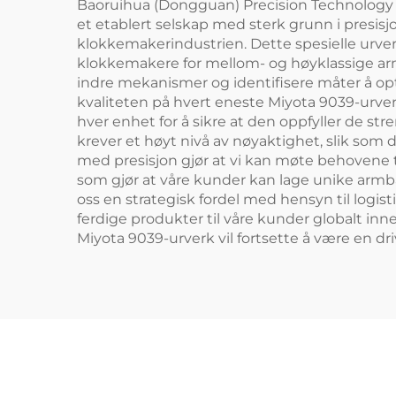
Baoruihua (Dongguan) Precision Technology C
et etablert selskap med sterk grunn i presis
klokkemakerindustrien. Dette spesielle urverke
klokkemakere for mellom- og høyklassige armb
indre mekanismer og identifisere måter å opt
kvaliteten på hvert eneste Miyota 9039-urverk
hver enhet for å sikre at den oppfyller de s
krever et høyt nivå av nøyaktighet, slik som 
med presisjon gjør at vi kan møte behovene ti
som gjør at våre kunder kan lage unike armb
oss en strategisk fordel med hensyn til logist
ferdige produkter til våre kunder globalt innen
Miyota 9039-urverk vil fortsette å være en dr