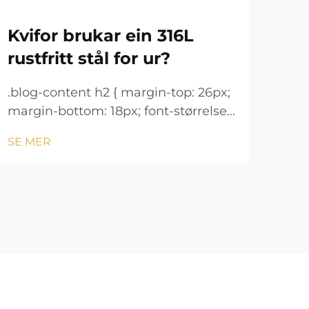
Kvifor brukar ein 316L
Ur
rustfritt stål for ur?
ho
.blog-content h2 { margin-top: 26px;
.blo
margin-bottom: 18px; font-størrelse:
marg
24px !important; font-vekt: 600;
24px
SE MER
SE 
linjeavstand: normal; } .blog-content
linj
h3 { margin-top: 26px; margin-
h3 {
bottom: 18px; font-størrelse: 20px
bott
!important; font-v...
!imp