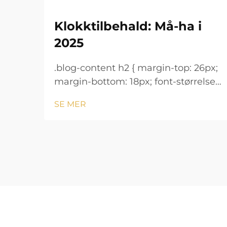
Klokktilbehald: Må-ha i
2025
.blog-content h2 { margin-top: 26px;
margin-bottom: 18px; font-størrelse:
24px !important; font-vekt: 600;
SE MER
linjeavstand: normal; } .blog-content
h3 { margin-top: 26px; margin-
bottom: 18px; font-størrelse: 20px
!important; font-v...