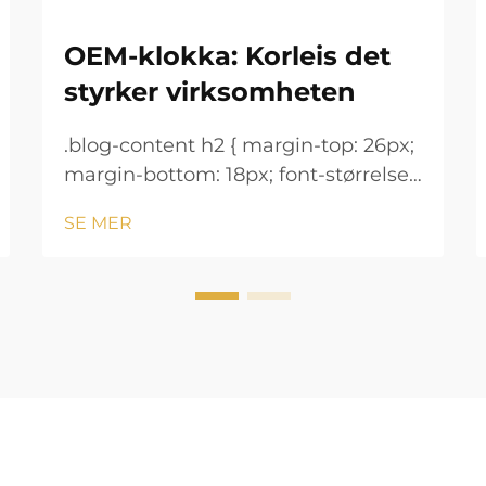
OEM-klokka: Korleis det
styrker virksomheten
.blog-content h2 { margin-top: 26px;
margin-bottom: 18px; font-størrelse:
24px !important; font-vekt: 600;
SE MER
linjeavstand: normal; } .blog-content
h3 { margin-top: 26px; margin-
bottom: 18px; font-størrelse: 20px
!important; font-v...