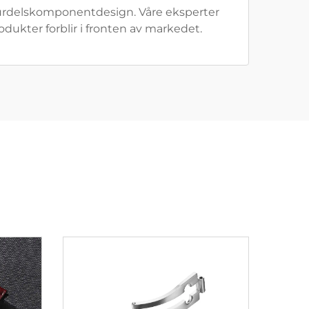
e urdelskomponentdesign. Våre eksperter
odukter forblir i fronten av markedet.