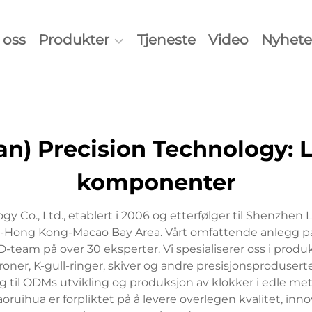
oss
Produkter
Tjeneste
Video
Nyhete
n) Precision Technology: 
komponenter
 Co., Ltd., etablert i 2006 og etterfølger til Shenzhen
g-Hong Kong-Macao Bay Area. Vårt omfattende anlegg på
D-team på over 30 eksperter. Vi spesialiserer oss i prod
kroner, K-gull-ringer, skiver og andre presisjonsproduse
til ODMs utvikling og produksjon av klokker i edle metal
ihua er forpliktet på å levere overlegen kvalitet, inno