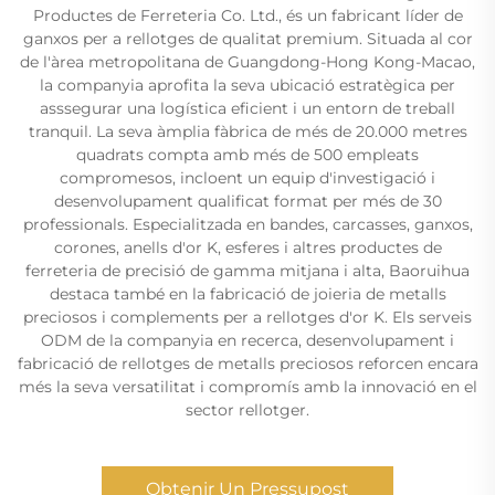
Productes de Ferreteria Co. Ltd., és un fabricant líder de
ganxos per a rellotges de qualitat premium. Situada al cor
de l'àrea metropolitana de Guangdong-Hong Kong-Macao,
la companyia aprofita la seva ubicació estratègica per
asssegurar una logística eficient i un entorn de treball
tranquil. La seva àmplia fàbrica de més de 20.000 metres
quadrats compta amb més de 500 empleats
compromesos, incloent un equip d'investigació i
desenvolupament qualificat format per més de 30
professionals. Especialitzada en bandes, carcasses, ganxos,
corones, anells d'or K, esferes i altres productes de
ferreteria de precisió de gamma mitjana i alta, Baoruihua
destaca també en la fabricació de joieria de metalls
preciosos i complements per a rellotges d'or K. Els serveis
ODM de la companyia en recerca, desenvolupament i
fabricació de rellotges de metalls preciosos reforcen encara
més la seva versatilitat i compromís amb la innovació en el
sector rellotger.
Obtenir Un Pressupost