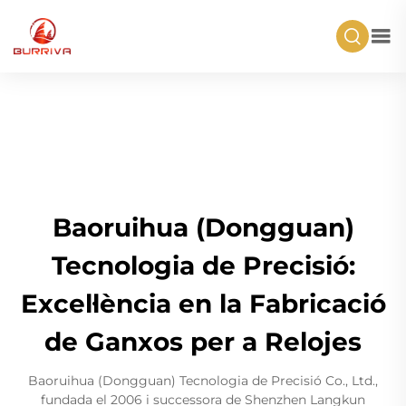
Baoruihua (Dongguan)
Tecnologia de Precisió:
Excel·lència en la Fabricació
de Ganxos per a Relojes
Baoruihua (Dongguan) Tecnologia de Precisió Co., Ltd.,
fundada el 2006 i successora de Shenzhen Langkun