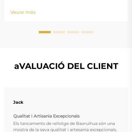
height: normal; } .blog-content h3 { margin-top: 26px;
margin-bottom: 18px; font-size: 20px !important; font-
Veure més
w...
aVALUACIÓ DEL CLIENT
Jack
Qualitat i Artisania Excepcionals
Els tancaments de rellotge de Baoruihua són una
mostra de la seva qualitat i artesania excepcionals.