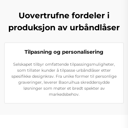
Uovertrufne fordeler i
produksjon av urbåndlåser
Tilpasning og personalisering
Selskapet tilbyr omfattende tilpassingsmuligheter,
som tillater kunder å tilpasse urbåndlåser etter
spesifikke designkrav. Fra unike former til personlige
graveringer, leverer Baoruihua skreddersydde
løsninger som møter et bredt spekter av
markedsbehov.