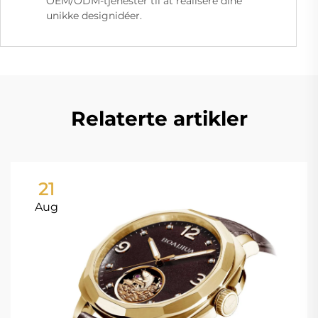
OEM/ODM-tjenester til at realisere dine
unikke designidéer.
Relaterte artikler
21
Aug