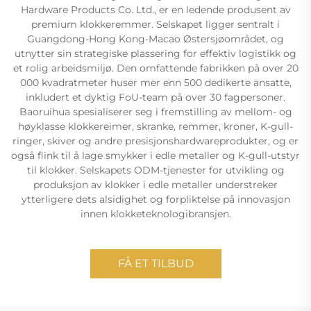
Hardware Products Co. Ltd., er en ledende produsent av
premium klokkeremmer. Selskapet ligger sentralt i
Guangdong-Hong Kong-Macao Østersjøområdet, og
utnytter sin strategiske plassering for effektiv logistikk og
et rolig arbeidsmiljø. Den omfattende fabrikken på over 20
000 kvadratmeter huser mer enn 500 dedikerte ansatte,
inkludert et dyktig FoU-team på over 30 fagpersoner.
Baoruihua spesialiserer seg i fremstilling av mellom- og
høyklasse klokkereimer, skranke, remmer, kroner, K-gull-
ringer, skiver og andre presisjonshardwareprodukter, og er
også flink til å lage smykker i edle metaller og K-gull-utstyr
til klokker. Selskapets ODM-tjenester for utvikling og
produksjon av klokker i edle metaller understreker
ytterligere dets alsidighet og forpliktelse på innovasjon
innen klokketeknologibransjen.
FÅ ET TILBUD