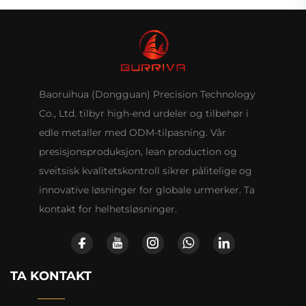
Baoruihua (Dongguan) Precision Technology
Co., Ltd. tilbyr high-end urdeler og tilbehør i
edle metaller med ODM-tilpasning. Vår
presisjonsproduksjon, lean production og
sveitsisk kvalitetskontroll sikrer pålitelige og
innovative løsninger for globale urmerker. Ta
kontakt for helhetsløsninger.
TA KONTAKT