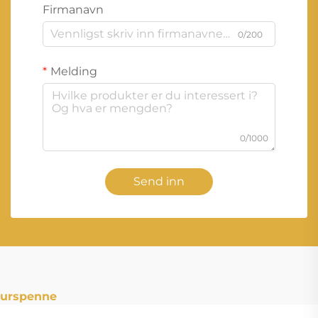
Firmanavn
0/200
Melding
0/1000
Send inn
urspenne