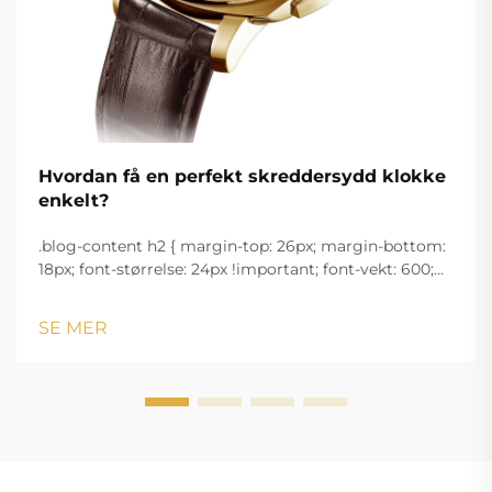
Hvordan få en perfekt skreddersydd klokke
enkelt?
.blog-content h2 { margin-top: 26px; margin-bottom:
18px; font-størrelse: 24px !important; font-vekt: 600;
linjeavstand: normal; } .blog-content h3 { margin-top:
26px; margin-bottom: 18px; font-størrelse: 20px
SE MER
!important; font-v...