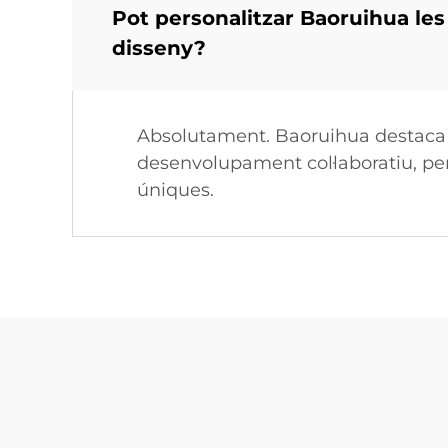
Pot personalitzar Baoruihua les
disseny?
Absolutament. Baoruihua destaca en
desenvolupament col·laboratiu, per
úniques.