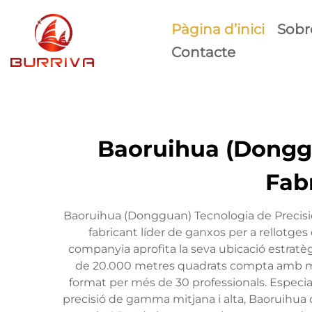
Pàgina d’inici
Sobr
Contacte
Baoruihua (Donggua
Fab
Baoruihua (Dongguan) Tecnologia de Precisió
fabricant líder de ganxos per a rellotg
companyia aprofita la seva ubicació estratègi
de 20.000 metres quadrats compta amb mé
format per més de 30 professionals. Especiali
precisió de gamma mitjana i alta, Baoruihua d