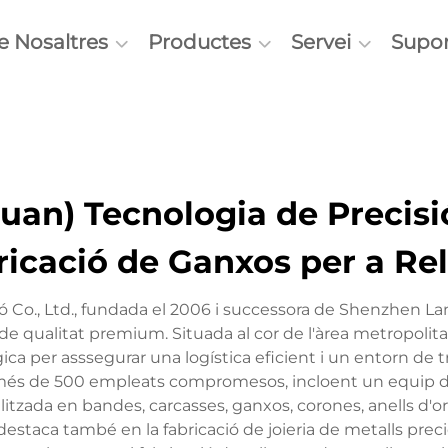
e Nosaltres
Productes
Servei
Supor
n) Tecnologia de Precisió:
ricació de Ganxos per a Rel
 Co., Ltd., fundada el 2006 i successora de Shenzhen Lan
es de qualitat premium. Situada al cor de l'àrea metrop
ca per asssegurar una logística eficient i un entorn de t
s de 500 empleats compromesos, incloent un equip d'i
tzada en bandes, carcasses, ganxos, corones, anells d'or 
estaca també en la fabricació de joieria de metalls preci