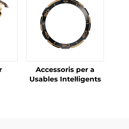
r
Accessoris per a
Usables Intel·ligents