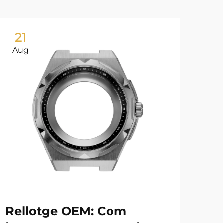
21
0
Aug
Ju
Rellotge OEM: Com
Pu