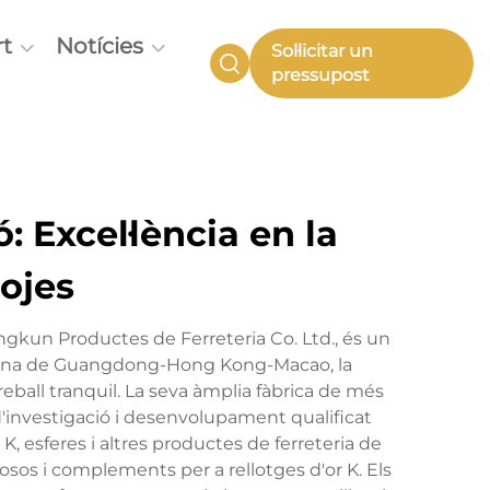
t
Notícies
Sol·licitar un
pressupost
 Excel·lència en la
ojes
gkun Productes de Ferreteria Co. Ltd., és un
olitana de Guangdong-Hong Kong-Macao, la
reball tranquil. La seva àmplia fàbrica de més
nvestigació i desenvolupament qualificat
K, esferes i altres productes de ferreteria de
osos i complements per a rellotges d'or K. Els