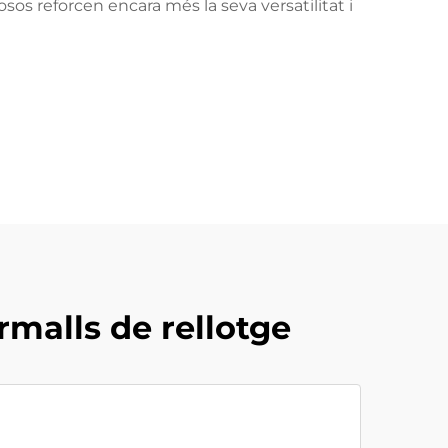
os reforcen encara més la seva versatilitat i
rmalls de rellotge