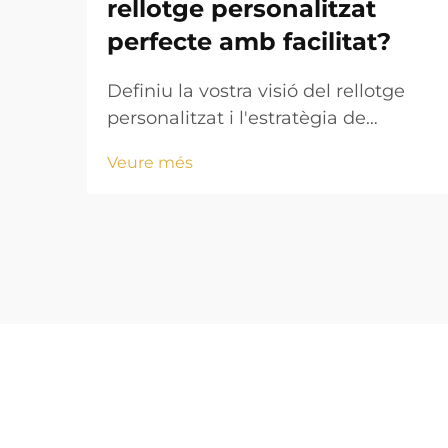
rellotge personalitzat
perfecte amb facilitat?
Definiu la vostra visió del rellotge
personalitzat i l'estratègia de
disseny. Crear un rellotge
Veure més
personalitzat atractiu comença amb
una visió clarament definida que
alini els vostres objectius estètics
amb els requisits funcionals. Ja sigui
que creeu mercaderia amb marca o
un accessori personalitzat...