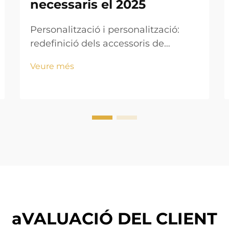
necessaris el 2025
Personalització i personalització:
redefinició dels accessoris de
rellotges el 2025 Demanda dels
Veure més
consumidors de quadres, cintes i
gravats personalitzables La gent
actual realment vol mostrar la seva
personalitat a través dels rellotges
d'avui en dia. Les coses
personalitzades estan explotant en
p...
aVALUACIÓ DEL CLIENT