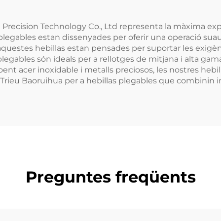
 Precision Technology Co., Ltd representa la màxima exp
legables estan dissenyades per oferir una operació suau i
 aquestes hebillas estan pensades per suportar les exigèn
legables són ideals per a rellotges de mitjana i alta gama, 
oent acer inoxidable i metalls preciosos, les nostres heb
Trieu Baoruihua per a hebillas plegables que combinin i
Preguntes freqüents