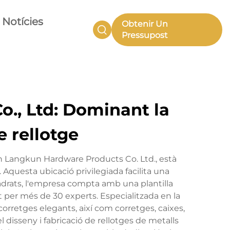
Notícies
Obtenir Un
Pressupost
., Ltd: Dominant la
e rellotge
n Langkun Hardware Products Co. Ltd., està
uesta ubicació privilegiada facilita una
uadrats, l'empresa compta amb una plantilla
t per més de 30 experts. Especialitzada en la
orretges elegants, així com corretges, caixes,
l disseny i fabricació de rellotges de metalls