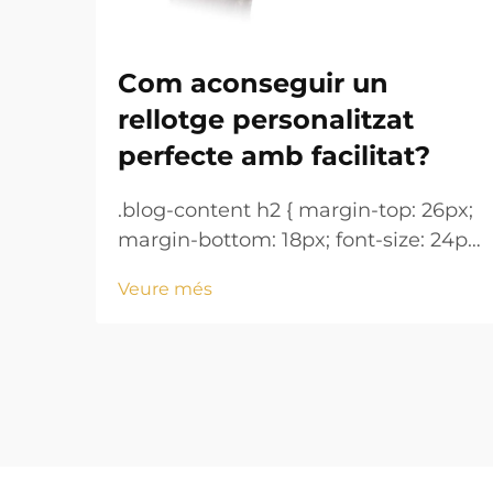
Com aconseguir un
rellotge personalitzat
perfecte amb facilitat?
.blog-content h2 { margin-top: 26px;
margin-bottom: 18px; font-size: 24px
!important; font-weight: 600; line-
Veure més
height: normal; } .blog-content h3 {
margin-top: 26px; margin-bottom:
18px; font-size: 20px !important;
font-w...