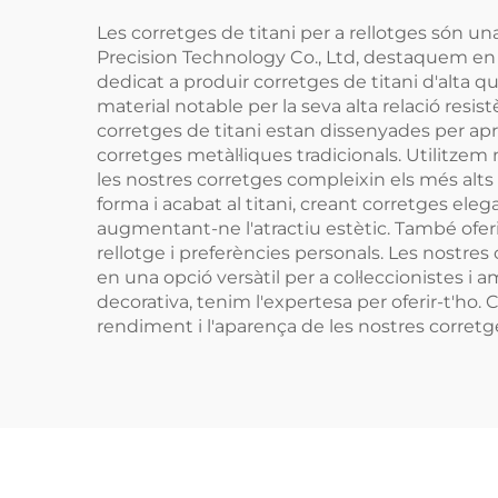
Les corretges de titani per a rellotges són un
Precision Technology Co., Ltd, destaquem en 
dedicat a produir corretges de titani d'alta qu
material notable per la seva alta relació resist
corretges de titani estan dissenyades per apr
corretges metàl·liques tradicionals. Utilitzem 
les nostres corretges compleixin els més alts
forma i acabat al titani, creant corretges ele
augmentant-ne l'atractiu estètic. També oferim
rellotge i preferències personals. Les nostr
en una opció versàtil per a col·leccionistes i 
decorativa, tenim l'expertesa per oferir-t'ho.
rendiment i l'aparença de les nostres corretg