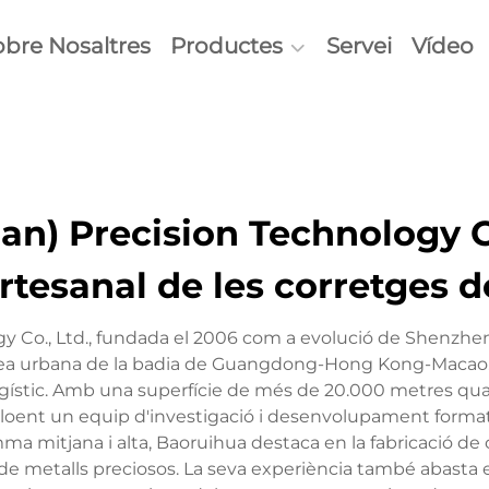
obre Nosaltres
Productes
Servei
Vídeo
n) Precision Technology Co
rtesanal de les corretges d
 Co., Ltd., fundada el 2006 com a evolució de Shenzhe
rea urbana de la badia de Guangdong-Hong Kong-Macao. Aq
satgístic. Amb una superfície de més de 20.000 metres q
incloent un equip d'investigació i desenvolupament forma
ma mitjana i alta, Baoruihua destaca en la fabricació de c
ria de metalls preciosos. La seva experiència també abasta e