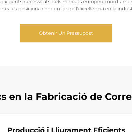
s exigents necessitats dels mercats europeu i nord-amer
uihua es posiciona com un far de l'excel·lència en la indús
Obtenir Un Pressupost
s en la Fabricació de Corre
Producció i Lliurament Eficients