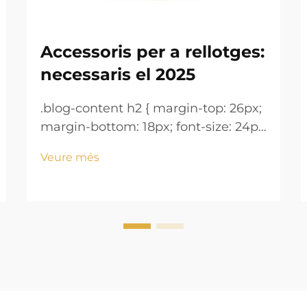
Accessoris per a rellotges:
necessaris el 2025
.blog-content h2 { margin-top: 26px;
margin-bottom: 18px; font-size: 24px
!important; font-weight: 600; line-
Veure més
height: normal; } .blog-content h3 {
margin-top: 26px; margin-bottom:
18px; font-size: 20px !important;
font-w...