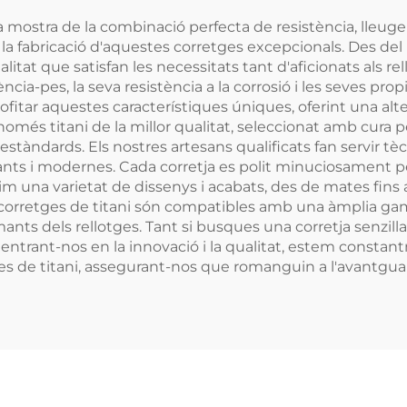
a mostra de la combinació perfecta de resistència, lleuge
la fabricació d'aquestes corretges excepcionals. Des de
alitat que satisfan les necessitats tant d'aficionats als r
ència-pes, la seva resistència a la corrosió i les seves pro
ofitar aquestes característiques úniques, oferint una alt
només titani de la millor qualitat, seleccionat amb cura pe
 estàndards. Els nostres artesans qualificats fan servir 
gants i modernes. Cada corretja es polit minuciosament per 
 una varietat de dissenys i acabats, des de mates fins a b
es corretges de titani són compatibles amb una àmplia g
amants dels rellotges. Tant si busques una corretja senzil
 Centrant-nos en la innovació i la qualitat, estem consta
es de titani, assegurant-nos que romanguin a l'avantguar