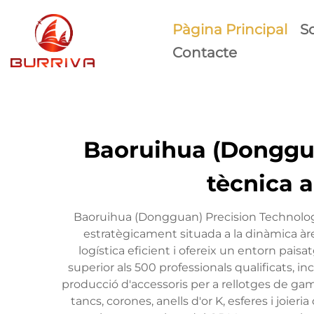
Pàgina Principal
S
Contacte
Baoruihua (Donggua
tècnica a
Baoruihua (Dongguan) Precision Technology
estratègicament situada a la dinàmica à
logística eficient i ofereix un entorn pai
superior als 500 professionals qualificats, 
producció d'accessoris per a rellotges de gam
tancs, corones, anells d'or K, esferes i joie