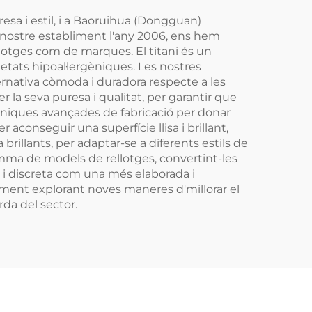
resa i estil, i a Baoruihua (Dongguan)
l nostre establiment l'any 2006, ens hem
ellotges com de marques. El titani és un
pietats hipoal·lergèniques. Les nostres
ernativa còmoda i duradora respecte a les
r la seva puresa i qualitat, per garantir que
tècniques avançades de fabricació per donar
aconseguir una superfície llisa i brillant,
rillants, per adaptar-se a diferents estils de
amma de models de rellotges, convertint-les
la i discreta com una més elaborada i
ntment explorant noves maneres d'millorar el
da del sector.