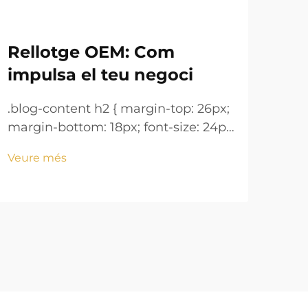
Rellotge OEM: Com
Pe
impulsa el teu negoci
in
re
.blog-content h2 { margin-top: 26px;
margin-bottom: 18px; font-size: 24px
.blo
!important; font-weight: 600; line-
marg
Veure més
height: normal; } .blog-content h3 {
!imp
Veu
margin-top: 26px; margin-bottom:
heig
18px; font-size: 20px !important;
mar
font-w...
18px
font