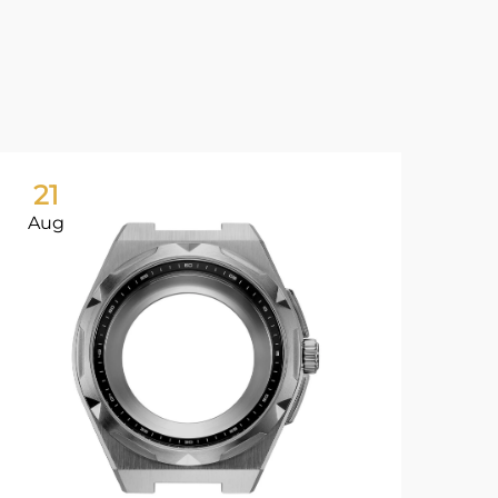
21
2
Aug
Au