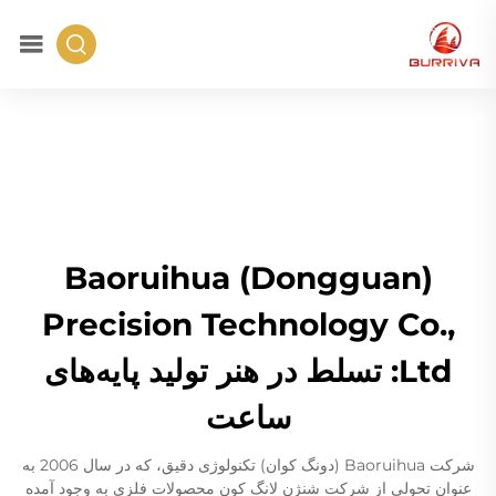
Baoruihua (Dongguan)
Precision Technology Co.,
Ltd: تسلط در هنر تولید پایه‌های
ساعت
شرکت Baoruihua (دونگ کوان) تکنولوژی دقیق، که در سال 2006 به
عنوان تحولی از شرکت شنژن لانگ کون محصولات فلزی به وجود آمده