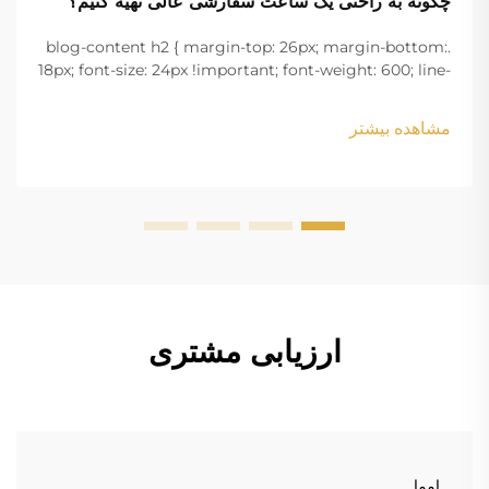
چگونه به راحتی یک ساعت سفارشی عالی تهیه کنیم؟
.blog-content h2 { margin-top: 26px; margin-bottom:
18px; font-size: 24px !important; font-weight: 600; line-
height: normal; } .blog-content h3 { margin-top: 26px;
margin-bottom: 18px; font-size: 20px !important; font-
مشاهده بیشتر
w...
ارزیابی مشتری
امما