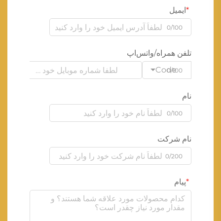
ایمیل
0/100
تلفن همراه/واتس‌اپ
Code
0/100
نام
0/100
نام شرکت
0/200
پیام