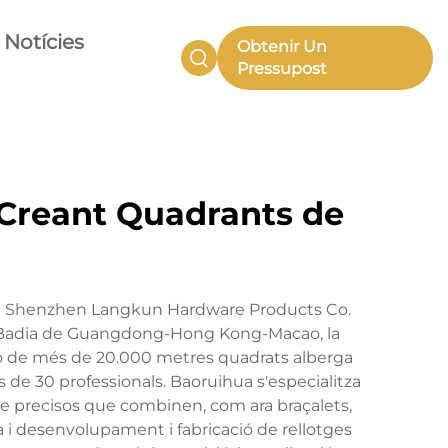
Notícies
Obtenir Un
Pressupost
 Creant Quadrants de
n a Shenzhen Langkun Hardware Products Co.
de la Badia de Guangdong-Hong Kong-Macao, la
ació de més de 20.000 metres quadrats alberga
de 30 professionals. Baoruihua s'especialitza
tge precisos que combinen, com ara braçalets,
 i desenvolupament i fabricació de rellotges