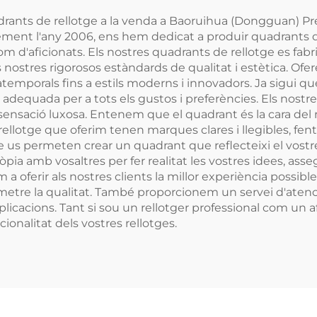
ants de rellotge a la venda a Baoruihua (Dongguan) Prec
ent l'any 2006, ens hem dedicat a produir quadrants de r
om d'aficionats. Els nostres quadrants de rellotge es fa
ls nostres rigorosos estàndards de qualitat i estètica.
i atemporals fins a estils moderns i innovadors. Ja sigui 
 adequada per a tots els gustos i preferències. Els nost
 sensació luxosa. Entenem que el quadrant és la cara del 
ellotge que oferim tenen marques clares i llegibles, fent fà
us permeten crear un quadrant que reflecteixi el vostre e
òpia amb vosaltres per fer realitat les vostres idees, ass
oferir als nostres clients la millor experiència possible
re la qualitat. També proporcionem un servei d'atenció a
licacions. Tant si sou un rellotger professional com un a
ncionalitat dels vostres rellotges.