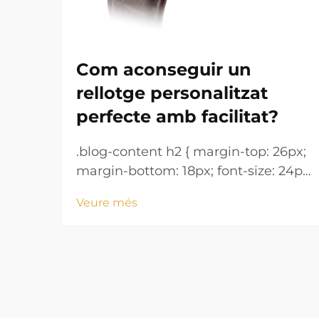
Com aconseguir un
rellotge personalitzat
perfecte amb facilitat?
.blog-content h2 { margin-top: 26px;
margin-bottom: 18px; font-size: 24px
!important; font-weight: 600; line-
Veure més
height: normal; } .blog-content h3 {
margin-top: 26px; margin-bottom:
18px; font-size: 20px !important;
font-w...