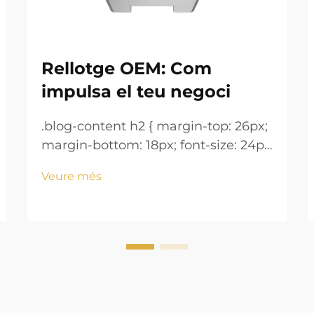
Rellotge OEM: Com
impulsa el teu negoci
.blog-content h2 { margin-top: 26px;
margin-bottom: 18px; font-size: 24px
!important; font-weight: 600; line-
Veure més
height: normal; } .blog-content h3 {
margin-top: 26px; margin-bottom:
18px; font-size: 20px !important;
font-w...