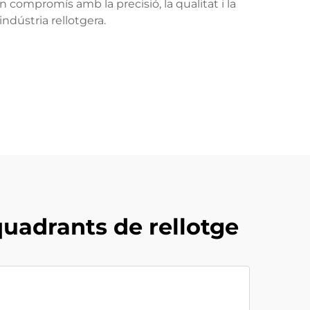
compromís amb la precisió, la qualitat i la
ndústria rellotgera.
uadrants de rellotge