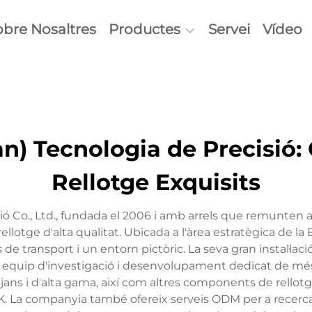
obre Nosaltres
Productes
Servei
Vídeo
) Tecnologia de Precisió:
Rellotge Exquisits
ió Co., Ltd., fundada el 2006 i amb arrels que remunte
 rellotge d'alta qualitat. Ubicada a l'àrea estratègica 
e transport i un entorn pictòric. La seva gran instal·l
 equip d'investigació i desenvolupament dedicat de més 
tjans i d'alta gama, així com altres components de rello
 K. La companyia també ofereix serveis ODM per a recerca