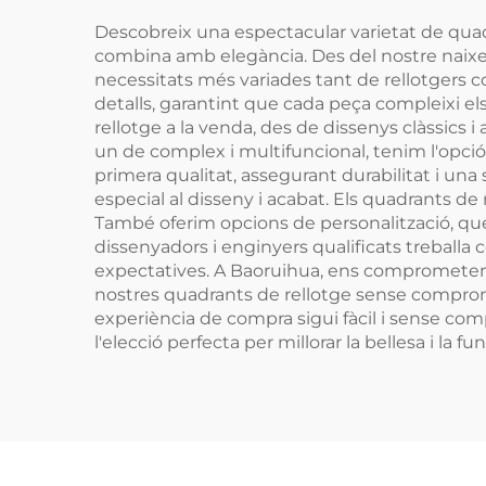
Descobreix una espectacular varietat de quadr
combina amb elegància. Des del nostre naixem
necessitats més variades tant de rellotgers c
detalls, garantint que cada peça compleixi e
rellotge a la venda, des de dissenys clàssics 
un de complex i multifuncional, tenim l'opció
primera qualitat, assegurant durabilitat i una
especial al disseny i acabat. Els quadrants de r
També oferim opcions de personalització, que 
dissenyadors i enginyers qualificats treballa c
expectatives. A Baoruihua, ens comprometem a 
nostres quadrants de rellotge sense compromet
experiència de compra sigui fàcil i sense comp
l'elecció perfecta per millorar la bellesa i la fu