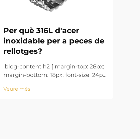
Per què 316L d'acer
Pu
inoxidable per a peces de
man
rellotges?
.blo
marg
.blog-content h2 { margin-top: 26px;
!imp
margin-bottom: 18px; font-size: 24px
Veu
heig
!important; font-weight: 600; line-
Veure més
mar
height: normal; } .blog-content h3 {
18px
margin-top: 26px; margin-bottom:
font
18px; font-size: 20px !important;
font-w...