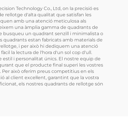
ision Technology Co., Ltd, on la precisió es
ellotge d'alta qualitat que satisfan les
briquen amb una atenció meticulosa als
 Ofereixem una àmplia gamma de quadrants de
que busqueu un quadrant senzill i minimalista o
res quadrants estan fabricats amb materials de
rellotge, i per això hi dediquem una atenció
cil la lectura de l'hora d'un sol cop d'ull.
stil i personalitat únics. El nostre equip de
egurant que el producte final superi les vostres
. Per això oferim preus competitius en els
l client excel·lent, garantint que la vostra
ficionat, els nostres quadrants de rellotge són