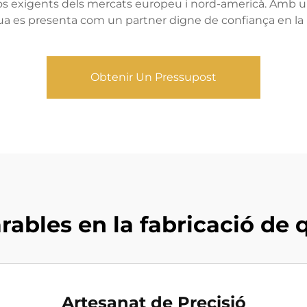
os exigents dels mercats europeu i nord-americà. Amb un 
a es presenta com un partner digne de confiança en la i
Obtenir Un Pressupost
ables en la fabricació de q
Artesanat de Precisió