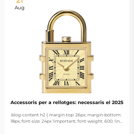
21
Aug
Accessoris per a rellotges: necessaris el 2025
.blog-content h2 { margin-top: 26px; margin-bottom:
18px; font-size: 24px !important; font-weight: 600; line-
height: normal; } .blog-content h3 { margin-top: 26px;
margin-bottom: 18px; font-size: 20px !important; font-