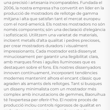
una precisió i artesania incomparables. Fundada el
2006, la nostra empresa s'ha convertit en líder en la
producció de mostradors de rellotge de gamma
mitjana i alta que satisfan tant el mercat europeu
com el nord-americà. Els nostres mostradors no són
només components; són una declaració d'elegància
i sofisticació. Utilitzem una varietat de materials,
incloent metalls d'alta qualitat i pedres precioses,
per crear mostradors duradors i visualment
impressionants. Cada mostrador està dissenyat
minuciosament per garantir una llegibilitat clara,
amb marques fines i agulles lluminoses que es
destaquen sobre el fons. Els nostres dissenyadors
innoven contínuament, incorporant tendències
modernes mantenint alhora el encant clàssic que
agraden als amants dels rellotges. Tant si busques
un disseny minimalista com un mostrador més
complex amb incrustacions de gemmes, Baoruihua
té l'expertesa per oferir-t'ho. El nostre procés de
producció inclou controls rigorosos de qualitat en