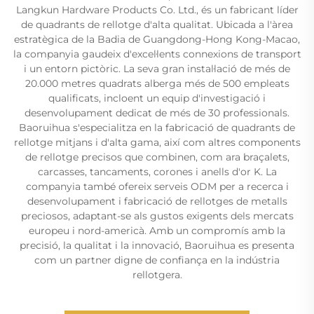
Langkun Hardware Products Co. Ltd., és un fabricant líder
de quadrants de rellotge d'alta qualitat. Ubicada a l'àrea
estratègica de la Badia de Guangdong-Hong Kong-Macao,
la companyia gaudeix d'excel·lents connexions de transport
i un entorn pictòric. La seva gran instal·lació de més de
20.000 metres quadrats alberga més de 500 empleats
qualificats, incloent un equip d'investigació i
desenvolupament dedicat de més de 30 professionals.
Baoruihua s'especialitza en la fabricació de quadrants de
rellotge mitjans i d'alta gama, així com altres components
de rellotge precisos que combinen, com ara braçalets,
carcasses, tancaments, corones i anells d'or K. La
companyia també ofereix serveis ODM per a recerca i
desenvolupament i fabricació de rellotges de metalls
preciosos, adaptant-se als gustos exigents dels mercats
europeu i nord-americà. Amb un compromís amb la
precisió, la qualitat i la innovació, Baoruihua es presenta
com un partner digne de confiança en la indústria
rellotgera.