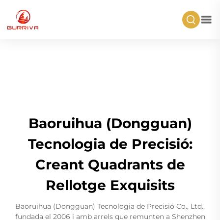
Baoruihua (Dongguan)
Tecnologia de Precisió:
Creant Quadrants de
Rellotge Exquisits
Baoruihua (Dongguan) Tecnologia de Precisió Co., Ltd.,
fundada el 2006 i amb arrels que remunten a Shenzhen