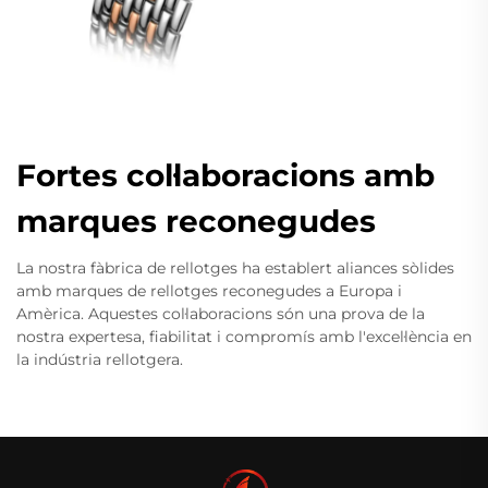
Fortes col·laboracions amb
marques reconegudes
La nostra fàbrica de rellotges ha establert aliances sòlides
amb marques de rellotges reconegudes a Europa i
Amèrica. Aquestes col·laboracions són una prova de la
nostra expertesa, fiabilitat i compromís amb l'excel·lència en
la indústria rellotgera.