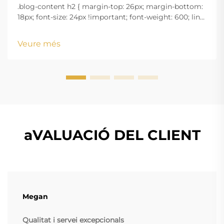
.blog-content h2 { margin-top: 26px; margin-bottom:
18px; font-size: 24px !important; font-weight: 600; line-
height: normal; } .blog-content h3 { margin-top: 26px;
margin-bottom: 18px; font-size: 20px !important; font-
Veure més
w...
aVALUACIÓ DEL CLIENT
Megan
Qualitat i servei excepcionals