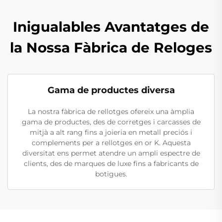
Inigualables Avantatges de
la Nossa Fàbrica de Reloges
Gama de productes diversa
La nostra fàbrica de rellotges ofereix una àmplia
gama de productes, des de corretges i carcasses de
mitjà a alt rang fins a joieria en metall preciós i
complements per a rellotges en or K. Aquesta
diversitat ens permet atendre un ampli espectre de
clients, des de marques de luxe fins a fabricants de
botigues.