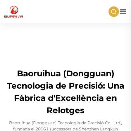
Baoruihua (Dongguan)
Tecnologia de Precisió: Una
Fàbrica d'Excel·lència en
Relotges
Baoruihua (Dongguan) Tecnologia de Precisió Co., Ltd.,
fundada el 2006 i successora de Shenzhen Langkun