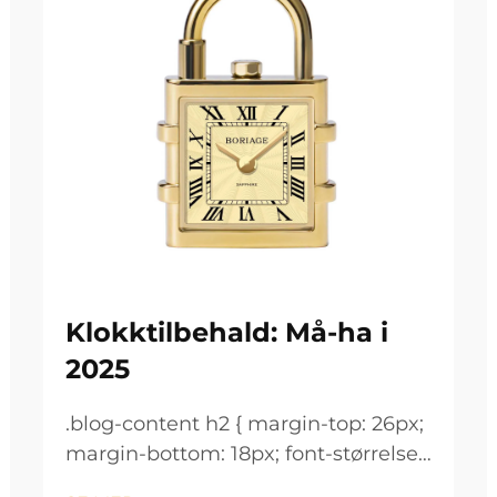
Klokktilbehald: Må-ha i
2025
.blog-content h2 { margin-top: 26px;
margin-bottom: 18px; font-størrelse:
24px !important; font-vekt: 600;