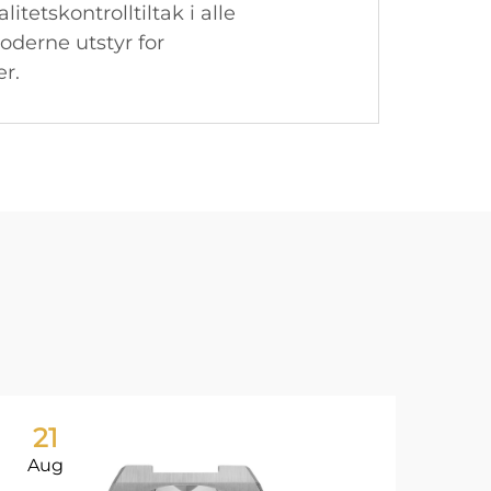
litetskontrolltiltak i alle
moderne utstyr for
er.
21
2
Aug
Au