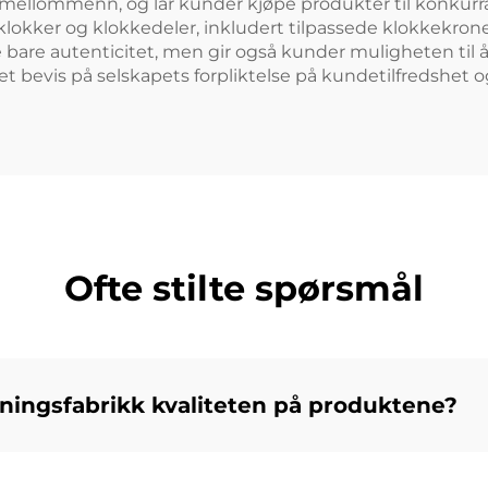
 mellommenn, og lar kunder kjøpe produkter til konkur
lokker og klokkedeler, inkludert tilpassede klokkekroner
e bare autenticitet, men gir også kunder muligheten til å 
et bevis på selskapets forpliktelse på kundetilfredshet og
Ofte stilte spørsmål
kningsfabrikk kvaliteten på produktene?