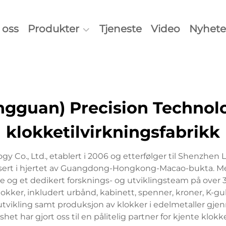
oss
Produkter
Tjeneste
Video
Nyhete
gguan) Precision Technol
klokketilvirkningsfabrikk
 Co., Ltd., etablert i 2006 og etterfølger til Shenzhen
assert i hjertet av Guangdong-Hongkong-Macao-bukta. Me
 og et dedikert forsknings- og utviklingsteam på over 30
ker, inkludert urbånd, kabinett, spenner, kroner, K-gul
g utvikling samt produksjon av klokker i edelmetaller gje
shet har gjort oss til en pålitelig partner for kjente klo