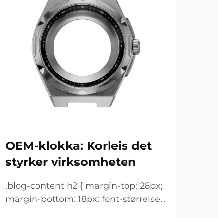
OEM-klokka: Korleis det
Ur
styrker virksomheten
ho
.blog-content h2 { margin-top: 26px;
.blo
margin-bottom: 18px; font-størrelse:
marg
24px !important; font-vekt: 600;
24px