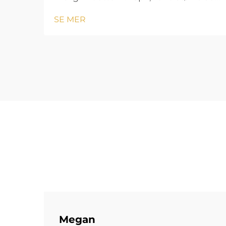
24px !important; font-vekt: 600;
SE MER
linjeavstand: normal; } .blog-content
h3 { margin-top: 26px; margin-
bottom: 18px; font-størrelse: 20px
!important; font-v...
Megan