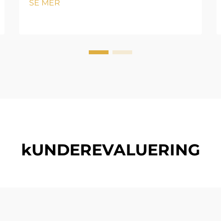
SE MER
linjeavstand: normal; } .blog-content
h3 { margin-top: 26px; margin-
bottom: 18px; font-størrelse: 20px
!important; font-v...
kUNDEREVALUERING