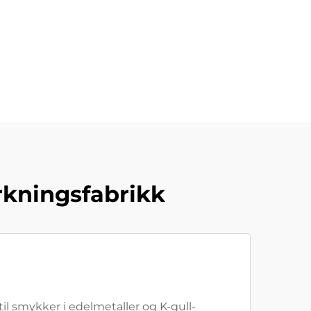
rkningsfabrikk
til smykker i edelmetaller og K-gull-