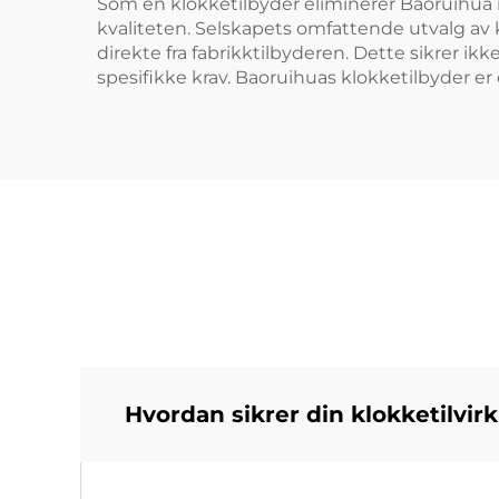
Som en klokketilbyder eliminerer Baoruihua
kvaliteten. Selskapets omfattende utvalg av k
direkte fra fabrikktilbyderen. Dette sikrer ikk
spesifikke krav. Baoruihuas klokketilbyder er 
Hvordan sikrer din klokketilvir