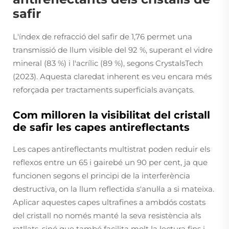
safir
L'índex de refracció del safir de 1,76 permet una
transmissió de llum visible del 92 %, superant el vidre
mineral (83 %) i l'acrílic (89 %), segons CrystalsTech
(2023). Aquesta claredat inherent es veu encara més
reforçada per tractaments superficials avançats.
Com milloren la visibilitat del cristall
de safir les capes antireflectants
Les capes antireflectants multistrat poden reduir els
reflexos entre un 65 i gairebé un 90 per cent, ja que
funcionen segons el principi de la interferència
destructiva, on la llum reflectida s'anul·la a si mateixa.
Aplicar aquestes capes ultrafines a ambdós costats
del cristall no només manté la seva resistència als
ratllats, sinó que també facilita molt la lectura fins i