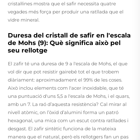
cristal·lines mostra que el safir necessita quatre
vegades més força per produir una ratllada que el
vidre mineral.
Duresa del cristall de safir en l'escala
de Mohs (9): Què significa això pel
seu rellotge
El zafir té una duresa de 9 a l'escala de Mohs, el que
vol dir que pot resistir gairebé tot el que trobem
diàriament: aproximadament el 99% de les coses.
Això inclou elements com l'acer inoxidable, que té
una puntuació d'uns 5,5 a l'escala de Mohs, i el quars,
amb un 7. La raó d’aquesta resistència? Cal mirar al
nivell atòmic, on l’òxid d’alumini forma un patró
hexagonal, una mica com un escut contra ratllades i
desgast. El zafir sintètic funciona de la mateixa
manera que el natural, però els rellotgers fan un pas