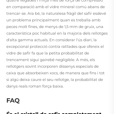
quatre vegades i mitja més de força de compressió
en comparació amb el vidre mineral comú abans de
trencar-se. Ara bé, la naturalesa fràgil del safir esdevé
un problema principalment quan es treballa amb
peces molt fines, de menys de 1,5 mm de gruix, una
característica poc habitual en la majoria dels rellotges
d'alta gamma actuals. En considerar l'ús diari, la
excepcional protecció contra ratllades que ofereix el
vidre de safir fa que la petita probabilitat de
trencament sigui gairebé negligible. A més, els
rellotgers sovint incorporen dissenys especials de
caixa que absorbeixen xocs, de manera que fins i tot
si algú deixa caure el seu rellotge, la probabilitat de
danys reals roman força baixa.
FAQ