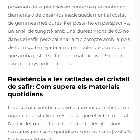
provenen de superfícies en contacte que contenen
diamants o de desar-los inadequadament al costat
de gemmes més dures. Per posar-ho en perspectiva,
un anell de tungstè amb una duresa Mohs de 8,5 no
danys el safir, però cal anar amb compte amb la pols
de formigó barrejada amb partícules de corindó, ja
que arriba just al voltant del mateix nivell 9 i podria
causar danys amb el temps.
Resistència a les ratllades del cristall
de safir: Com supera els materials
quotidians
L'estructura sintètica d'òxid d'alumini del safir forma
una xarxa cristal·lina més densa que el vidre mineral o
l'acrílic, fet que el fa molt resistent a les abrasions
causades per riscos quotidians com les claus (Mohs 3–
5) i la sorra (Mohs 7).