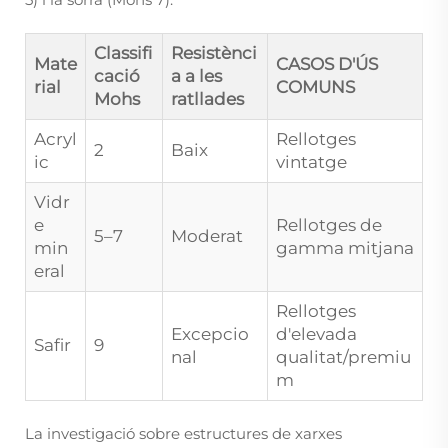
Classifi
Resistènci
Mate
CASOS D'ÚS
cació
a a les
rial
COMUNS
Mohs
ratllades
Acryl
Rellotges
2
Baix
ic
vintatge
Vidr
e
Rellotges de
5–7
Moderat
min
gamma mitjana
eral
Rellotges
Excepcio
d'elevada
Safir
9
nal
qualitat/premiu
m
La investigació sobre estructures de xarxes