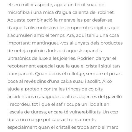
el seu millor aspecte, agafa un teixit suau de
microfibra i una mica d'aigua calenta del robinet.
Aquesta combinació fa meravelles per desfer-se
d'aquells olis molestos i les empremtes digitals que
s'acumulen amb el temps. Ara, aquí teniu una cosa
important: mantingueu-vos allunyats dels productes
de neteja químics forts o d'aquests aparells
ultrasònics de luxe a les joieries. Podrien danyar el
recobrament especial que fa que el cristall sigui tan
transparent. Quan deixis el rellotge, sempre el poses
boca al revés dins d'una caixa suau i acollit. Això
ajuda a protegir contra les trinces de colpits
accidentaus o araigudes d'altres objectes del gavelló.
I recordeu, tot i que el safir ocupa un lloc alt en
l'escala de duresa, encara té vulnerabilitats. Un cop
dur a un marge pot causar trencaments,
especialment quan el cristall es troba amb el marc