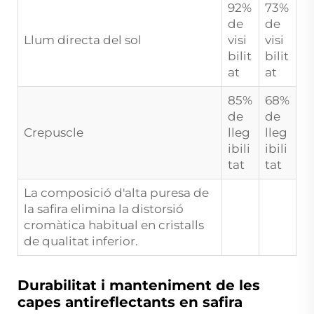
92%
73%
de
de
Llum directa del sol
visi
visi
bilit
bilit
at
at
85%
68%
de
de
Crepuscle
lleg
lleg
ibili
ibili
tat
tat
La composició d'alta puresa de
la safira elimina la distorsió
cromàtica habitual en cristalls
de qualitat inferior.
Durabilitat i manteniment de les
capes antireflectants en safira