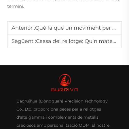
termini.
Anterior :
Què fa que un moviment per a rellotges sigui d'alta qualitat?
Següent :
Cassa del rellotge: Quin material és més durador?
Baoruihua (Dongguan) Precision Technology
Co., Ltd. proporciona peces per a rellotges
d'alta gamma i complements de metalls
preciosos amb personalització ODM. El nostre