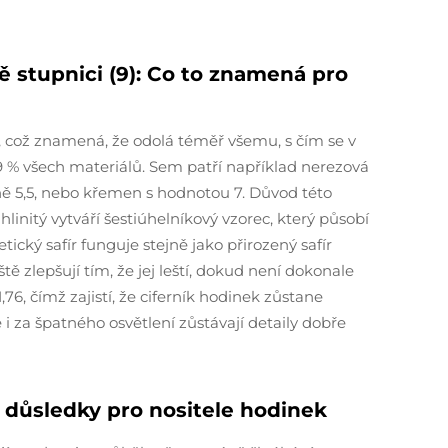
ě stupnici (9): Co to znamená pro
, což znamená, že odolá téměř všemu, s čím se v
9 % všech materiálů. Sem patří například nerezová
žně 5,5, nebo křemen s hodnotou 7. Důvod této
linitý vytváří šestiúhelníkový vzorec, který působí
ický safír funguje stejně jako přirozený safír
ště zlepšují tím, že jej leští, dokud není dokonale
6, čímž zajistí, že ciferník hodinek zůstane
i za špatného osvětlení zůstávají detaily dobře
é důsledky pro nositele hodinek