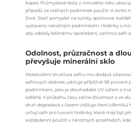
kapes. Průmyslové testy z minulého roku ukazují,
případů za reálných podmínek použití. A tento rozd
život. Stačí pomyslet na turisty, sportovce, každ
vystaveno náročným podmínkám. Hodinky s mine
aby odolaly běžnému opotřebení, zatímco safír s
Odolnost, průzračnost a dlo
převyšuje minerální sklo
Molekulární struktura safíru mu dodává úžasnou o
safírových sklének udržuje přibližně 98 procent 
podmínkám, jako je dlouhodobé UV záření a trvalá
odlišné. V průběhu času začne žloutnout a ve sku
druh degradace s časem ztěžuje čtení ciferníků h
určují safír pro luxusní hodinky, které mají být
každodenní použití v náročných prostředích, kde