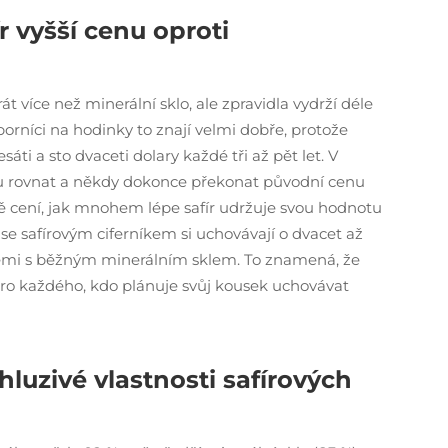
r vyšší cenu oproti
t více než minerální sklo, ale zpravidla vydrží déle
níci na hodinky to znají velmi dobře, protože
ti a sto dvaceti dolary každé tři až pět let. V
u rovnat a někdy dokonce překonat původní cenu
ště cení, jak mnohem lépe safír udržuje svou hodnotu
 se safírovým ciferníkem si uchovávají o dvacet až
s těmi s běžným minerálním sklem. To znamená, že
pro každého, kdo plánuje svůj kousek uchovávat
hluzivé vlastnosti safírových