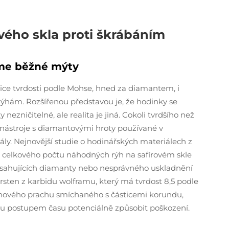
vého skla proti škrábáním
íme běžné mýty
ice tvrdosti podle Mohse, hned za diamantem, i
i rýhám. Rozšířenou představou je, že hodinky se
ezničitelné, ale realita je jiná. Cokoli tvrdšího než
d nástroje s diamantovými hroty používané v
y. Nejnovější studie o hodinářských materiálech z
 z celkového počtu náhodných rýh na safírovém skle
 obsahujících diamanty nebo nesprávného uskladnění
rsten z karbidu wolframu, který má tvrdost 8,5 podle
tonového prachu smíchaného s částicemi korundu,
ou postupem času potenciálně způsobit poškození.