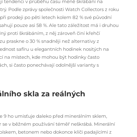
ají tendenci v průběhu času méně škrábání na
strý. Podle zprávy společnosti Watch Collectors z roku
při prodeji po pěti letech kolem 82 % své původní
hují pouze asi 58 %. Ale tato záležitost má i druhou
dolný proti škrábáním, z něj zároveň činí křehčí
razu praskne o 30 % snadněji než alternativy z
přednost safíru u elegantních hodinek nositých na
ící na místech, kde mohou být hodinky často
ch, si často ponechávají odolnější varianty s
lního skla za reálných
ce 9 ho umisťuje daleko před minerálním sklem,
ír se v běžném používání téměř neškrábá. Minerální
 pískem, betonem nebo dokonce klíči padajícími z