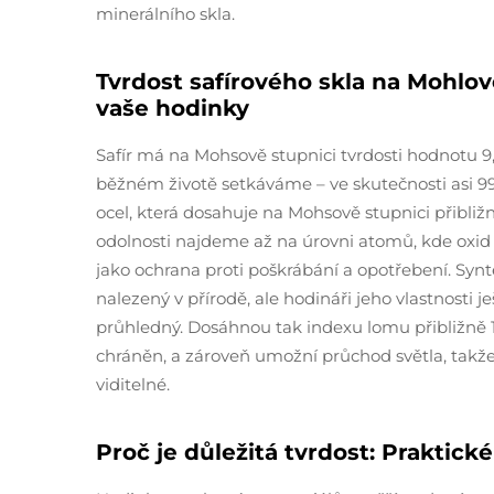
minerálního skla.
Tvrdost safírového skla na Mohlov
vaše hodinky
Safír má na Mohsově stupnici tvrdosti hodnotu 9
běžném životě setkáváme – ve skutečnosti asi 9
ocel, která dosahuje na Mohsově stupnici přibli
odolnosti najdeme až na úrovni atomů, kde oxid h
jako ochrana proti poškrábání a opotřebení. Syntet
nalezený v přírodě, ale hodináři jeho vlastnosti je
průhledný. Dosáhnou tak indexu lomu přibližně 1,7
chráněn, a zároveň umožní průchod světla, takže 
viditelné.
Proč je důležitá tvrdost: Praktick