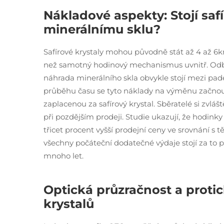
Nákladové aspekty: Stojí safí
minerálnímu sklu?
Safírové krystaly mohou původně stát až 4 až 6krá
než samotný hodinový mechanismus uvnitř. Odbor
náhrada minerálního skla obvykle stojí mezi padesá
průběhu času se tyto náklady na výměnu začno
zaplacenou za safírový krystal. Sběratelé si zvlá
při pozdějším prodeji. Studie ukazují, že hodinky
třicet procent vyšší prodejní ceny ve srovnání 
všechny počáteční dodatečné výdaje stojí za to 
mnoho let.
Optická průzračnost a protic
krystalů