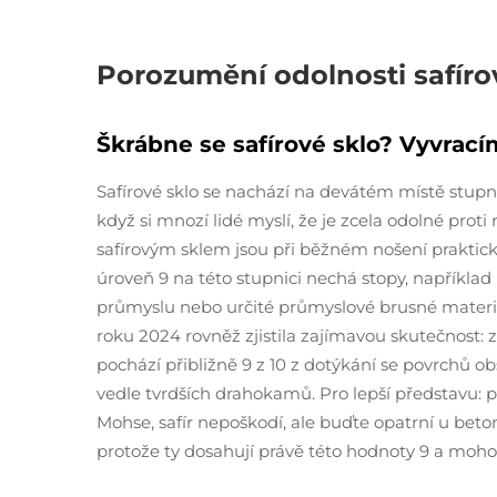
Porozumění odolnosti safíro
Škrábne se safírové sklo? Vyvrac
Safírové sklo se nachází na devátém místě stupn
když si mnozí lidé myslí, že je zcela odolné prot
safírovým sklem jsou při běžném nošení prakticky n
úroveň 9 na této stupnici nechá stopy, napříkla
průmyslu nebo určité průmyslové brusné materiál
roku 2024 rovněž zjistila zajímavou skutečnost:
pochází přibližně 9 z 10 z dotýkání se povrchů
vedle tvrdších drahokamů. Pro lepší představu: p
Mohse, safír nepoškodí, ale buďte opatrní u be
protože ty dosahují právě této hodnoty 9 a moh