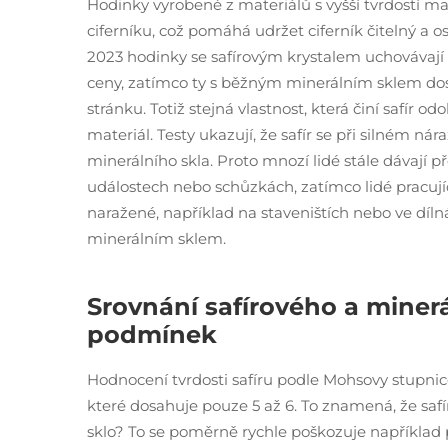
Hodinky vyrobené z materiálů s vyšší tvrdostí m
ciferníku, což pomáhá udržet ciferník čitelný a o
2023 hodinky se safírovým krystalem uchovávají 
ceny, zatímco ty s běžným minerálním sklem dosa
stránku. Totiž stejná vlastnost, která činí safír o
materiál. Testy ukazují, že safír se při silném ná
minerálního skla. Proto mnozí lidé stále dávají 
událostech nebo schůzkách, zatímco lidé pracuj
naražené, například na staveništích nebo ve dílná
minerálním sklem.
Srovnání safírového a minerá
podmínek
Hodnocení tvrdosti safíru podle Mohsovy stupni
které dosahuje pouze 5 až 6. To znamená, že saf
sklo? To se poměrně rychle poškozuje například