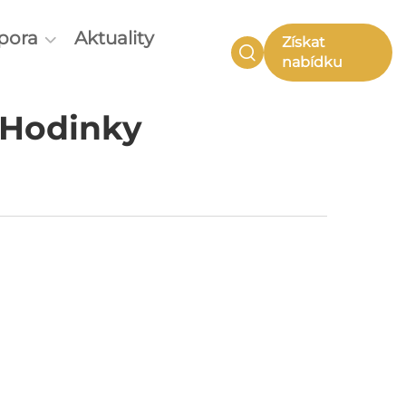
pora
Aktuality
Získat
nabídku
š Hodinky