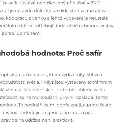
 že safír zůstává nepoškozený přibližně v 85 %
íl je opravdu důležitý pro lidi, kteří vedou aktivní
ého, kdo pracuje venku a jehož vybavení je neustále
rálním sklem potřebují dodatečné ochranné vrstvy,
i poradí úplně sám.
uhodobá hodnota: Proč safír
ptickou průzračnost, která vydrží roky. Většina
propustnosti světla, i když jsou vystaveny extrémním
 vlhkost. Minerální sklo je v tomto ohledu zcela
tečnosti se na molekulární úrovni rozkládá. Tento
odinek. To hodináři velmi dobře znají, a proto často
 předávány následujícím generacím, nebo pro
 pravidelná údržba není praktická.