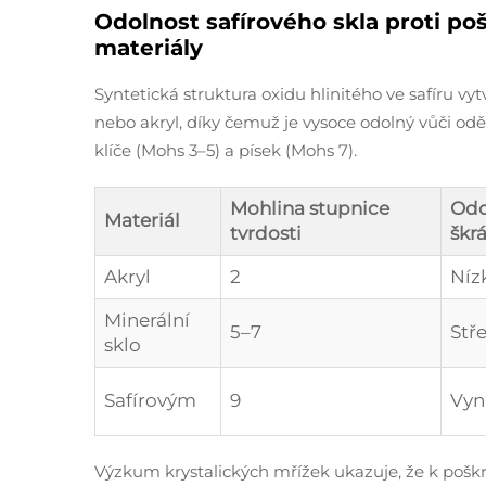
Odolnost safírového skla proti po
materiály
Syntetická struktura oxidu hlinitého ve safíru vyt
nebo akryl, díky čemuž je vysoce odolný vůči 
klíče (Mohs 3–5) a písek (Mohs 7).
Mohlina stupnice
Odo
Materiál
tvrdosti
škr
Akryl
2
Níz
Minerální
5–7
Stř
sklo
Safírovým
9
Vyni
Výzkum krystalických mřížek ukazuje, že k poškráb