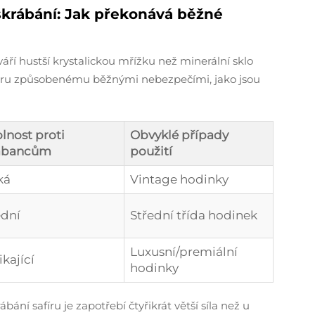
škrábání: Jak překonává běžné
váří hustší krystalickou mřížku než minerální sklo
oděru způsobenému běžnými nebezpečími, jako jsou
lnost proti
Obvyklé případy
ábancům
použití
ká
Vintage hodinky
ední
Střední třída hodinek
Luxusní/premiální
kající
hodinky
ání safíru je zapotřebí čtyřikrát větší síla než u