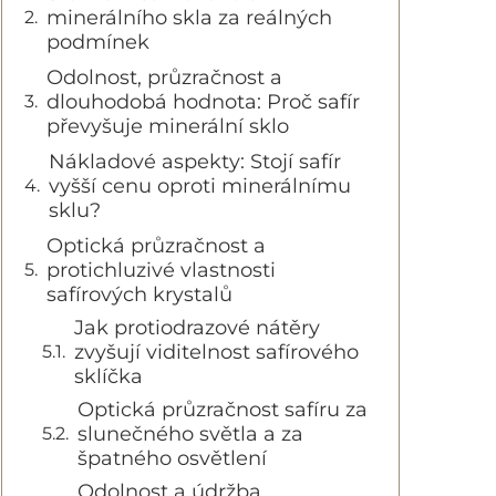
minerálního skla za reálných
podmínek
Odolnost, průzračnost a
dlouhodobá hodnota: Proč safír
převyšuje minerální sklo
Nákladové aspekty: Stojí safír
vyšší cenu oproti minerálnímu
sklu?
Optická průzračnost a
protichluzivé vlastnosti
safírových krystalů
Jak protiodrazové nátěry
zvyšují viditelnost safírového
sklíčka
Optická průzračnost safíru za
slunečného světla a za
špatného osvětlení
Odolnost a údržba