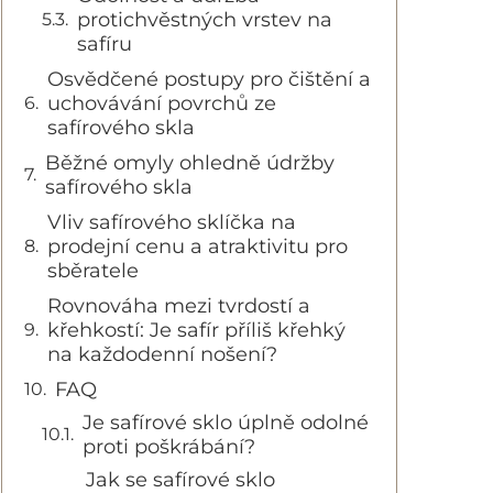
protichvěstných vrstev na
safíru
Osvědčené postupy pro čištění a
uchovávání povrchů ze
safírového skla
Běžné omyly ohledně údržby
safírového skla
Vliv safírového sklíčka na
prodejní cenu a atraktivitu pro
sběratele
Rovnováha mezi tvrdostí a
křehkostí: Je safír příliš křehký
na každodenní nošení?
FAQ
Je safírové sklo úplně odolné
proti poškrábání?
Jak se safírové sklo