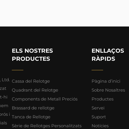
ELS NOSTRES
ENLLAÇOS
PRODUCTES
RÀPIDS
 Ltd.
Cassa del Relotge
Pàgina d’inici
tzat
Quadrant del Relotge
Sobre Nosaltres
t-hi
Components de Metall Preciós
Productes
ixem
Brassard de rellotge
Servei
rós i
Tanca de Rellotge
Suport
als
Sèrie de Rellotges Personalitzats
Notícies