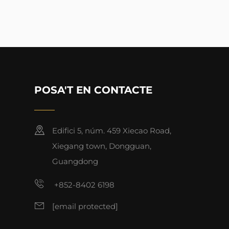
POSA'T EN CONTACTE
Edifici 5, núm. 459 Xiecao Road,
Xiegang town, Dongguan,
Guangdong
+852-8402 6198
[email protected]