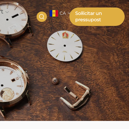
t
CA
Sol·licitar un
pressupost