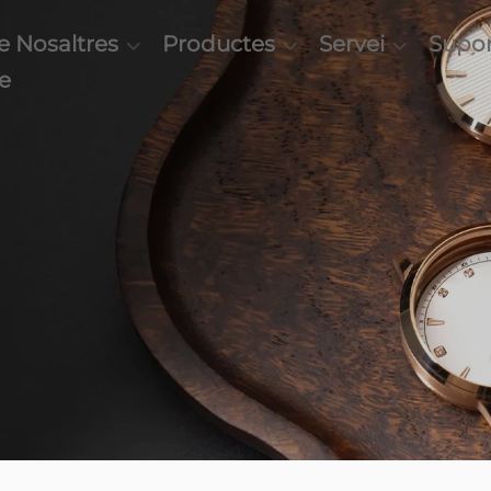
e Nosaltres
Productes
Servei
Supor
e