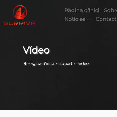
Pàgina d’inici
Sobr
Notícies
Contact
Vídeo
Pàgina d’inici
>
Suport
>
Vídeo