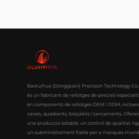
Baoruihua (Dongguan) Precision Technology Co.,
és un fabricant de rellotges de precisió especiali
en components de rellotges OEM i ODM, incloen
caixes, quadrants, braçalets i tancaments. Ofere
una producció estable, un control de qualitat rigo
un subministrament fiable per a marques mundi