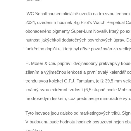
IWC Schaffhausen oficiálně uvedla na trh svou technol
2024, uvedením hodinek Big Pilot's Watch Perpetual C
obohaceného pigmenty Super-LumiNova®, který po expo
nutnosti jakýchkoli dodatečných povrchových úprav. D
funkčního doplňku, který byl dříve považován za vedlejš
H. Moser & Cie. připravil dvojnásobný překvapivý ko
žílaním a výjimečnou lehkostí a první trvalý kalendář od
trendu svou kolekcí G.F.J. Tantalum, jejíž 39,5 mm vel
známý svou extrémní tvrdostí (6,5 stupně podle Mohsovy
modrošedým leskem, což představuje mimořádné výrobn
Tyto inovace jsou daleko od marketingových triků. Signa
V budoucnu bude hodnotu hodinek posuzovat nejen obsah
značkou.