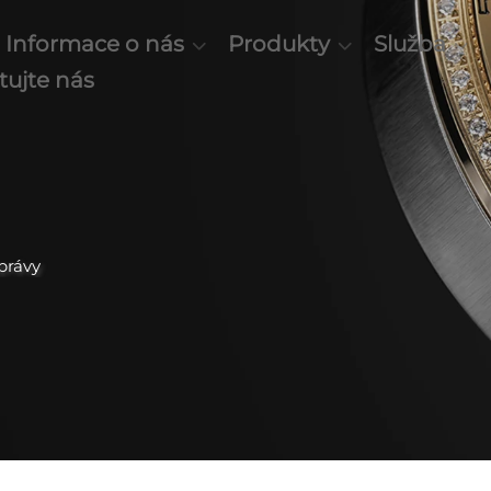
Informace o nás
Produkty
Služba
tujte nás
právy