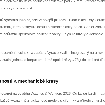
m a celková tloušťka hodinek tak zůstává pod 7,2 mm. Přepracovan
azně zvyšuje nosnost.
iálů vyvstalo jako nejprekvapivější průlom
. Tudor Black Bay Cerami
ramku, která poskytuje dosud nevídaně hladký dotek. Cartier znovu
tím zdůraznil šperkařské dědictví značky – plynulé křivky a dokonale
i upevnění hodinek na zápěstí. Vysoce kvalitní integrovaný náramek
u vizuální jednotu s korpusem, čímž společně vytvářejí dokončené díl
usnosti a mechanické krásy
enesanci
na veletrhu Watches & Wonders 2026. Od lapisu lazuli, mala
měř každé významné značka nové modely s ciferníky z přírodních dra