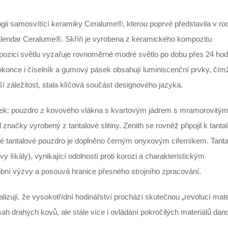
ogii samosvítící keramiky Ceralume®, kterou poprvé představila v ro
alendar Ceralume®. Skříň je vyrobena z keramického kompozitu
zici světlu vyzařuje rovnoměrné modré světlo po dobu přes 24 hod
okonce i číselník a gumový pásek obsahují luminiscenční prvky, čím
í záležitost, stala klíčová součást designového jazyka.
usek: pouzdro z kovového vlákna s kvartovým jádrem s mramorovitý
 značky vyrobený z tantalové slitiny. Zenith se rovněž připojil k tant
ké tantalové pouzdro je doplněno černým onyxovým ciferníkem. Tantal
 škály), vynikající odolností proti korozi a charakteristickým
í výzvy a posouvá hranice přesného strojního zpracování.
lizují, že vysokotřídní hodinářství prochází skutečnou „revolucí mate
 drahých kovů, ale stále více i ovládání pokročilých materiálů dan