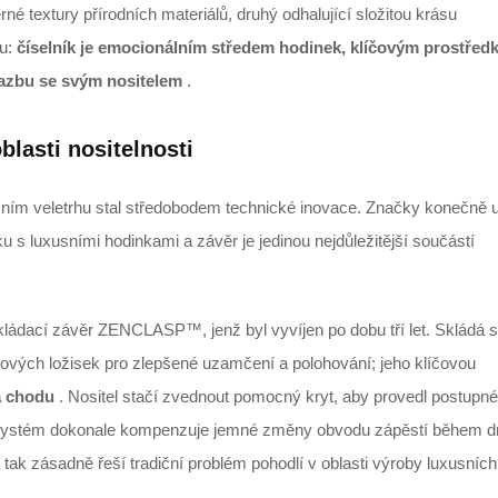
né textury přírodních materiálů, druhý odhalující složitou krásu
du:
číselník je emocionálním středem hodinek, klíčovým prostřed
vazbu se svým nositelem
.
blasti nositelnosti
ošním veletrhu stal středobodem technické inovace. Značky konečně u
u s luxusními hodinkami a závěr je jedinou nejdůležitější součástí
kládací závěr ZENCLASP™, jenž byl vyvíjen po dobu tří let. Skládá 
vých ložisek pro zlepšené uzamčení a polohování; jeho klíčovou
za chodu
. Nositel stačí zvednout pomocný kryt, aby provedl postupné
systém dokonale kompenzuje jemné změny obvodu zápěstí během d
 tak zásadně řeší tradiční problém pohodlí v oblasti výroby luxusních