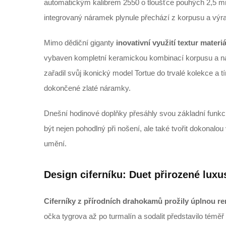
automatickým kalibrem 2550 o tloušťce pouhých 2,5 m
integrovaný náramek plynule přechází z korpusu a výr
Mimo dědiční giganty
inovativní využití textur mater
vybaven kompletní keramickou kombinací korpusu a ná
zařadil svůj ikonický model Tortue do trvalé kolekce a 
dokončené zlaté náramky.
Dnešní hodinové doplňky přesáhly svou základní funkc
být nejen pohodlný při nošení, ale také tvořit dokonalo
umění.
Design ciferníku: Duet přirozené lux
Ciferníky z přírodních drahokamů prožily úplnou r
očka tygrova až po turmalín a sodalit představilo té