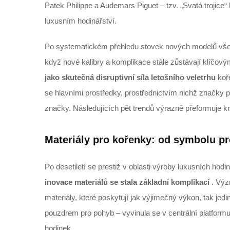
Patek Philippe a Audemars Piguet – tzv. „Svatá trojic
luxusním hodinářství.
Po systematickém přehledu stovek nových modelů všech
když nové kalibry a komplikace stále zůstávají klíčový
jako skutečná disruptivní síla letošního veletrhu
koř
se hlavními prostředky, prostřednictvím nichž značky p
značky. Následujících pět trendů výrazně přeformuje kr
Materiály pro kořenky: od symbolu pr
Po desetiletí se prestiž v oblasti výroby luxusních hod
inovace materiálů se stala základní komplikací
. Výz
materiály, které poskytují jak výjimečný výkon, tak jed
pouzdrem pro pohyb – vyvinula se v centrální platform
hodinek.