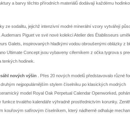
ruktury a barvy těchto přírodních materiálů dodávají každému hodin
 ze sodalitu, jejichž intenzivní modré minerální vzory vytvářejí půs
Audemars Piguet ve své nové kolekci Atelier des Établisseurs umě
seurs Galets, inspirovaných hladkými vodou obroušenými oblázky z b
lano Ultimate Concept jsou vybaveny ciferníkem z očka tygrova s pre
ra tenkých hodinek.
osáhl nových výšin
. Přes 20 nových modelů představovalo různé f
tal druhým nejpopulárnějším stylem číselníku po klasických modrých
elokeramický model Royal Oak Perpetual Calendar Openworked, pohá
 funkce trvalého kalendáře výhradně prostřednictvím korunky. Zenit
ním kouřovým safírovým číselníkem, který nádherně odhaluje mecha