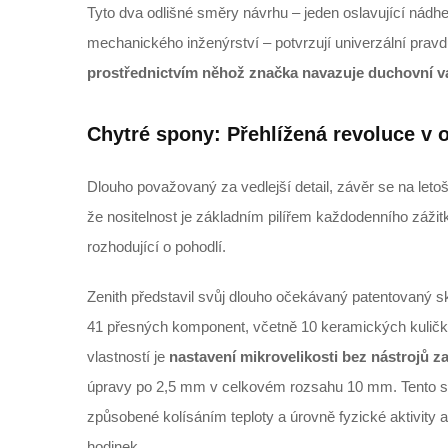
Tyto dva odlišné směry návrhu – jeden oslavující nádher
mechanického inženýrství – potvrzují univerzální prav
prostřednictvím něhož značka navazuje duchovní 
Chytré spony: Přehlížená revoluce v o
Dlouho považovaný za vedlejší detail, závěr se na let
že nositelnost je základním pilířem každodenního zážitk
rozhodující o pohodlí.
Zenith představil svůj dlouho očekávaný patentovaný s
41 přesných komponent, včetně 10 keramických kuličko
vlastností je
nastavení mikrovelikosti bez nástrojů 
úpravy po 2,5 mm v celkovém rozsahu 10 mm. Tento 
způsobené kolísáním teploty a úrovně fyzické aktivity a
hodinek.