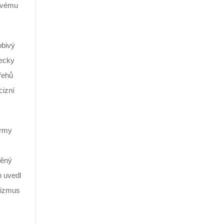
kovému
obivý
lecky
řehů
cizní
ormy
něný
h uvedl
nizmus