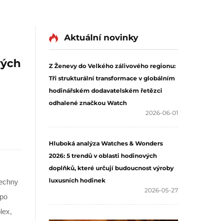
Aktuální novinky
vých
Z Ženevy do Velkého zálivového regionu:
Tři strukturální transformace v globálním
hodinářském dodavatelském řetězci
odhalené značkou Watch
2026-06-01
Hluboká analýza Watches & Wonders
2026: 5 trendů v oblasti hodinových
doplňků, které určují budoucnost výroby
luxusních hodinek
šechny
2026-05-27
 po
lex,