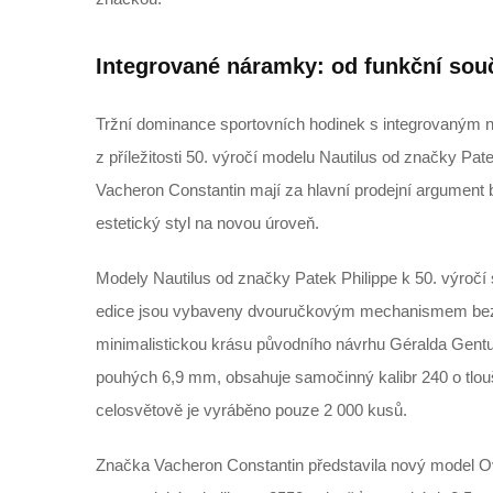
Integrované náramky: od funkční souč
Tržní dominance sportovních hodinek s integrovaným n
z příležitosti 50. výročí modelu Nautilus od značky Pa
Vacheron Constantin mají za hlavní prodejní argument
estetický styl na novou úroveň.
Modely Nautilus od značky Patek Philippe k 50. výročí 
edice jsou vybaveny dvouručkovým mechanismem bez u
minimalistickou krásu původního návrhu Géralda Gentu
pouhých 6,9 mm, obsahuje samočinný kalibr 240 o tlo
celosvětově je vyráběno pouze 2 000 kusů.
Značka Vacheron Constantin představila nový model Ov