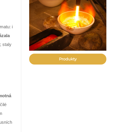
matu: i
ázala
 staly
Produkty
motná
čilé
ým
xusních