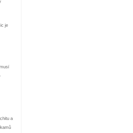
ý
c je
 musí
o
chitu a
hokamů