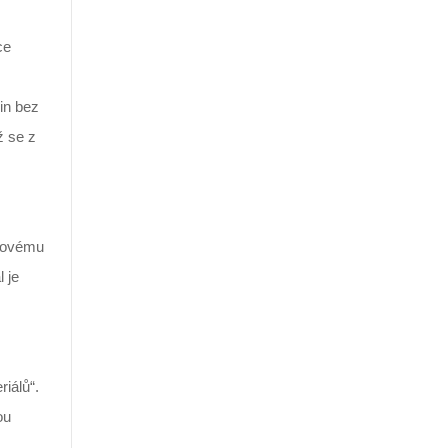
ce
in bez
ž se z
m
alovému
 je
riálů“.
ou