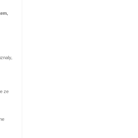
kem,
znaly,
se ze
ne