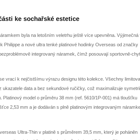
ásti ke sochařské estetice
áramkem byla na letošním veletrhu ještě více upevněna. Výjimečná
tek Philippe a nové ultra tenké platinové hodinky Overseas od značky
 bezproblémově integrovaný náramek, čímž posouvají sportovně-chy
se vrací k nejčistšímu výrazu designu této kolekce. Všechny limitov
kazatele data a bez sekundové ručičky, což maximalizuje symetrii
. Platinový model o průměru 38 mm (ref. 5610/1P-001) má tloušťku
ušťce 2,53 mm a je dodáván s plně platinovým integrovaným náramk
erseas Ultra-Thin v platině s průměrem 39,5 mm, který je poháněn