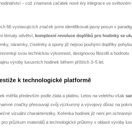
e“ hodinářství – což znamená začátek nové éry integrace ve světovém
 66 vystavujících značek jsme identifikovali jasný posun v paradig
mi tématy odvětví,
komplexní revoluce doplňků pro hodinky se uk
enky, náramky, číselníky a spony již nejsou pouhými doplňky pohybu;
rezentují svou technickou výkonnost, designovou filozofii a hodnotu
ajinu výroby luxusních hodinek během příštích 3–5 let.
estiže k technologické platformě
inek měřila především podle zlata a platinu. Letos na veletrhu však
sa
namné značky přesouvají svůj výzkumný a vývojový důraz na pokro
inečné vizuální charakteristiky. Kořenka hodinek již není jen ochrann
u pro průzkum materiálů a technologické průlomy v oblasti výroby lu