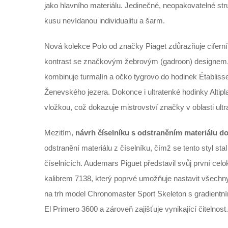
jako hlavního materiálu. Jedinečné, neopakovatelné st
kusu nevídanou individualitu a šarm.
Nová kolekce Polo od značky Piaget zdůrazňuje ciferníky
kontrast se značkovým žebrovým (gadroon) designem. 
kombinuje turmalín a očko tygrovo do hodinek Établis
Ženevského jezera. Dokonce i ultratenké hodinky Altip
vložkou, což dokazuje mistrovství značky v oblasti ult
Mezitím,
návrh číselníku s odstraněním materiálu d
odstranění materiálu z číselníku, čímž se tento styl s
číselnících. Audemars Piguet představil svůj první c
kalibrem 7138, který poprvé umožňuje nastavit všechny
na trh model Chronomaster Sport Skeleton s gradient
El Primero 3600 a zároveň zajišťuje vynikající čitelnost.