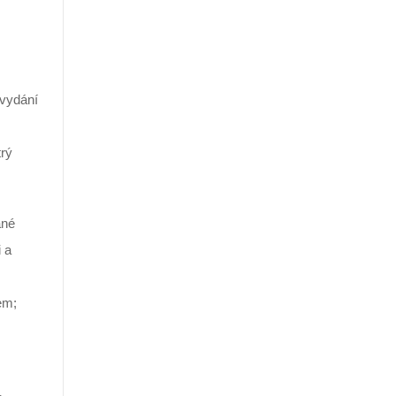
 vydání
trý
ané
 a
em;