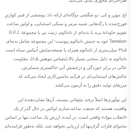
طراحی‌ای محوری تبدیل می‌کنند.
اچ. موزر و کی. دو شگفتی دوگانه‌ای ارائه داد: پوششی از فیبر کوارتزِ
فورج‌شده با رگه‌هایی شبیه مرمر و سبکی استثنایی، و اولین ساعت
تقویم جاودانهٔ برند با بدنه‌ای از تانتالوم. زنیت نیز با مجموعهٔ G.F.J.
Tantalum خود به جنبش تانتالوم پیوست؛ این مجموعه شامل بدنه‌ای
۳۹٫۵ میلی‌متری از تانتالوم همراه با صفحه‌نمایش اُنیکس سیاه است.
تانتالوم به دلیل سختی بسیار بالا (مقیاس موهس ۶٫۵)، مقاومت
عالی در برابر خوردگی و درخشش آبی-خاکستری متمایزش،
چالش‌های استثنایی‌ای در فرآیند ماشین‌کاری ایجاد می‌کند که
مرزهای تولید دقیق را به آزمون می‌کشد.
این نوآوری‌ها اصلاً ترفند تبلیغاتی نیستند. آن‌ها نشان‌دهندهٔ این
واقعیت هستند که صنعت ساعت‌سازی لوکس در حال گذر از یک
«انقلاب مواد» واقعی است. در آینده، ارزش یک ساعت تنها بر اساس
محتوای فلزات گران‌بها آن ارزیابی نخواهد شد، بلکه به‌طور فزاینده‌ای