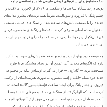
صفحه‌نمایش‌های سنگ‌های قیمتی طبیعی شاهد رنسانسی جامع
بودند
در نمایشگاه ساعت‌ها و شگفتی‌ها ۲۰۲۶. از لاجورد، مالاکیت و
چشم پلنگ تا فیروزه و سودالیت، تقریباً همه برندهای پیشرو مدل‌های
جدیدی را با صفحه‌نمایش‌های ساخته‌شده از سنگ‌های قیمتی طبیعی
به‌عنوان ماده اصلی معرفی کردند. بافت‌ها و رنگ‌های منحصر‌به‌فرد و
غیرقابل‌تکرار این مواد طبیعی، هر ساعت را دارای فردیت و جذابیت
بی‌نظیری می‌سازد.
مجموعه جدید پولو از برند پیاژه بر صفحه‌نمایش‌های سودالیت تأکید
دارد که الگوهای معدنی آبی عمیق آن در تضاد چشمگیری با طرح
مشخصه برند — گادرُون — قرار می‌گیرد. اودماس پیگه در مجموعه
جدید خود به‌نام «آتلیه دِ اِستابلیسور» به‌صورت هنرمندانه‌ای از ترکیب
فیروزه و چشم پلنگ برای ایجاد ساعت «اِستابلیسور گاله» استفاده
کرده است که الهام‌گرفته از سنگ‌های صاف و صیقلی شده توسط
آب در سواحل دریاچه ژنو است. حتی مدل فوق‌نازک آلتوپلانو التیمت
کانسپت نیز صفحه‌نمایشی از چشم پلنگ با کاربرد دقیق دارد که