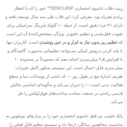
زِنیت قلاب تاشوی انحصاری ZENCLASP™ خود را که با انتظار
زیادی همراه بود، معرفی کرد؛ این قلاب طی سه سال توسعه یافته و
دارای ۴۱ جزء دقیق است، از جمله ۱۰ گلولهٔ بلبرینگ سرامیکی برای
تقویت قفل‌شدن و تنظیم دقیق‌تر. ویژگی مشخص‌کنندهٔ آن این است
که
تنظیم ریز بدون نیاز به ابزار و در حین پوشیدن
است. کاربران تنها
با بلند کردن درپوش کمکی می‌توانند تنظیماتی به‌صورت گام‌به‌گام و
با افزایش ۲٫۵ میلی‌متری انجام دهند که مجموعاً در محدودهٔ ۱۰
میلی‌متری قابل اعمال است. این سیستم به‌طور کامل تغییرات
ظریف اندازهٔ مچ در طول روز — که ناشی از نوسانات دما و سطح
فعالیت بدنی است — را جبران می‌کند و به‌گونه‌ای اساسی چالش
قدیمی راحتی در صنعت ساخت ساعت‌های فوق‌لوکس را حل
می‌کند.
پاتک فیلیپ نیز قفل تاشوی انحصاری خود را در مدل‌های نوتیلوس به
مناسبت پنجاهمین سالگرد ارتقا داد و سیستم تنظیم قابل قفلی را