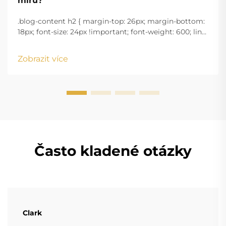
míru?
.blog-content h2 { margin-top: 26px; margin-bottom:
18px; font-size: 24px !important; font-weight: 600; line-
height: normal; } .blog-content h3 { margin-top: 26px;
margin-bottom: 18px; font-size: 20px !important; font-
Zobrazit více
w...
Často kladené otázky
Clark