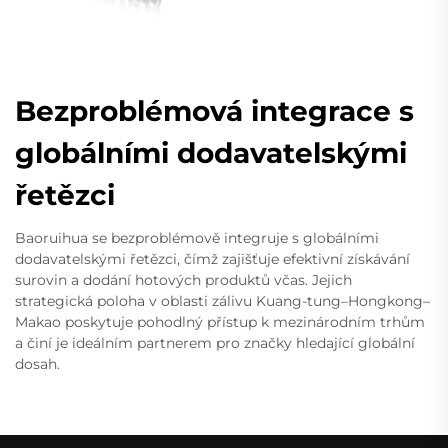
Bezproblémová integrace s
globálními dodavatelskými
řetězci
Baoruihua se bezproblémově integruje s globálními
dodavatelskými řetězci, čímž zajišťuje efektivní získávání
surovin a dodání hotových produktů včas. Jejich
strategická poloha v oblasti zálivu Kuang-tung–Hongkong–
Makao poskytuje pohodlný přístup k mezinárodním trhům
a činí je ideálním partnerem pro značky hledající globální
dosah.