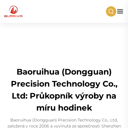
Baoruihua (Dongguan)
Precision Technology Co.,
Ltd: Průkopník výroby na
míru hodinek
Baoruihua (Dongguan) Precision Technology Co., Ltd,
založená v roce 2006 a vyvinutá ze společnosti Shenzhen