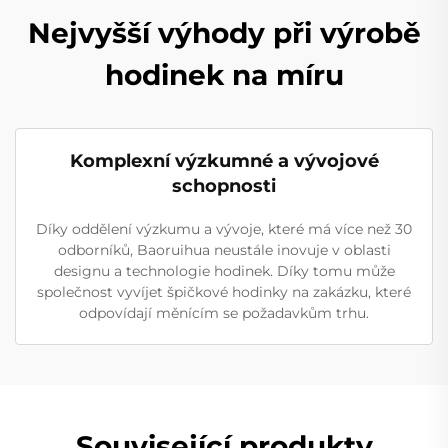
Nejvyšší výhody při výrobě
hodinek na míru
Komplexní výzkumné a vývojové
schopnosti
Díky oddělení výzkumu a vývoje, které má více než 30
odborníků, Baoruihua neustále inovuje v oblasti
designu a technologie hodinek. Díky tomu může
společnost vyvíjet špičkové hodinky na zakázku, které
odpovídají měnícím se požadavkům trhu.
Související produkty