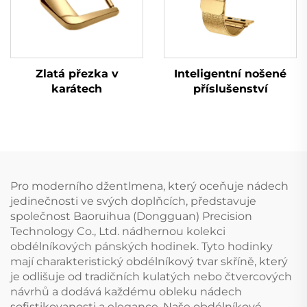
Zlatá přezka v
Inteligentní nošené
karátech
příslušenství
Pro moderního džentlmena, který oceňuje nádech
jedinečnosti ve svých doplňcích, představuje
společnost Baoruihua (Dongguan) Precision
Technology Co., Ltd. nádhernou kolekci
obdélníkových pánských hodinek. Tyto hodinky
mají charakteristický obdélníkový tvar skříně, který
je odlišuje od tradičních kulatých nebo čtvercových
návrhů a dodává každému obleku nádech
sofistikovanosti a elegance. Naše obdélníkové