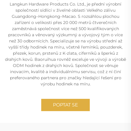
Langkun Hardware Products Co. Ltd., je přední výrobní
společností sídlící v živelné oblasti Velkého zálivu
Guangdong–Hongkong–Macao. S rozsáhlou plochou
zařízení o velikosti přes 20 000 metrů čtverečních
zaměstnává společnost více než 500 kvalifikovaných
pracovníků a věnovaný výzkumný a vývojový tým o více
než 30 odbornících. Specializuje se na výrobu střední až
vyšší třídy hodinek na míru, včetně řemínků, pouzderek,
přezek, korun, prstenů z K-zlata, ciferníků a šperků z
drahých kovů. Baoruihua rovněž exceluje ve vývoji a výrobě
ODM hodinek z drahých kovů. Společnost se věnuje
inovacím, kvalitě a individuálnímu servisu, což z ní činí
preferovaného partnera pro značky hledající řešení pro
výrobu hodinek na míru.
POPTAT SE