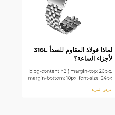
لماذا فولاذ المقاوم للصدأ 316L
أساو
لأجزاء الساعة؟
لمعا
6px;
.blog-content h2 { margin-top: 26px;
 24px
margin-bottom: 18px; font-size: 24px
line-
!important; font-weight: 600; line-
عرض المزيد
عرض ا
 h3 {
height: normal; } .blog-content h3 {
tom:
margin-top: 26px; margin-bottom:
tant;
18px; font-size: 20px !important;
t-w...
font-w...