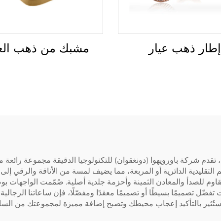
مشبك من ذهب العي
إطار ذهب عيار
 تقدم شركة باورويهوا (دونغقوان) للتكنولوجيا الدقيقة مجموعة رائعة
تقليدية الدائرية أو المربعة، مما يضيف لمسة من الأناقة والرقي إلى أ
لمقاوم للصدأ والمعادن الثمينة وأحزمة جلدية أصلية. صُمّمت الواجهات
فضّل تصميمًا بسيطًا أو تصميمًا معقدًا ومفصّلًا، فإن ساعاتنا الرجالي
ت ستُثير بالتأكيد إعجاب محيطك وتصبح إضافة مميزة لمجموعتك من السا