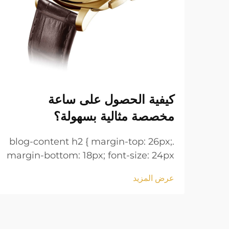
كيفية الحصول على ساعة
مخصصة مثالية بسهولة؟
.blog-content h2 { margin-top: 26px;
margin-bottom: 18px; font-size: 24px
!important; font-weight: 600; line-
عرض المزيد
height: normal; } .blog-content h3 {
margin-top: 26px; margin-bottom:
18px; font-size: 20px !important;
font-w...