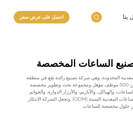
 بنا
احصل على عرض سعر
ي تصنيع الساعات المخصصة
ورت من شركة شنتشن لانكون للمنتجات المعدنية المحدودة، وهي شركة تصنيع رائدة تقع في منطقة
خليج قوانغدونغ-هونغ كونغ-ماكاو النابضة بالحياة. وبفضل مساحة مصنع تزيد عن 20000 متر مربع، فإن الشركة توظف أكثر من 500 موظف مؤهل ومجموعة بحث وتطوير مخصصة
لساعات، والهياكل، والأبازيم، والأزرار الدوارة، والخواتم
الذهبية، وأسطح الساعات، والمجوهرات المصنوعة من المعادن الثمينة، كما تتميز أيضًا في البحث والتطوير والإنتاج المخصص للساعات المعدنية الثمينة (ODM). وتجعل الشركة الابتكار
ث عن حلول مخصصة للساعات.