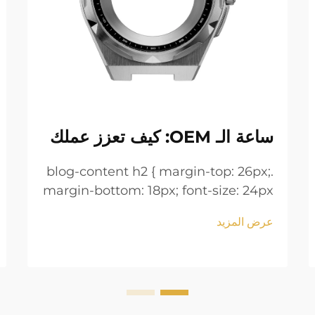
ساعة الـ OEM: كيف تعزز عملك
.blog-content h2 { margin-top: 26px;
margin-bottom: 18px; font-size: 24px
!important; font-weight: 600; line-
عرض المزيد
height: normal; } .blog-content h3 {
margin-top: 26px; margin-bottom:
18px; font-size: 20px !important;
font-w...