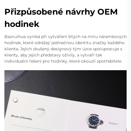
Přizpůsobené návrhy OEM
hodinek
Baoruihua vyniká při vytváření šitých na míru náramkových
hodinek, které odrážejí jedinečnou identitu značky každého
klienta. Jejich zkušený designový tým úzce spolupracuje s
klienty, aby jejich představy oživily, a vytváří tak
individuální řešení pro hodinky, které okouzlí spotřebitele.