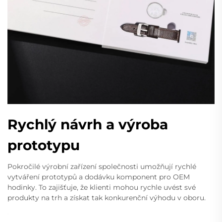
Rychlý návrh a výroba
prototypu
Pokročilé výrobní zařízení společnosti umožňují rychlé
vytváření prototypů a dodávku komponent pro OEM
hodinky. To zajišťuje, že klienti mohou rychle uvést své
produkty na trh a získat tak konkurenční výhodu v oboru.