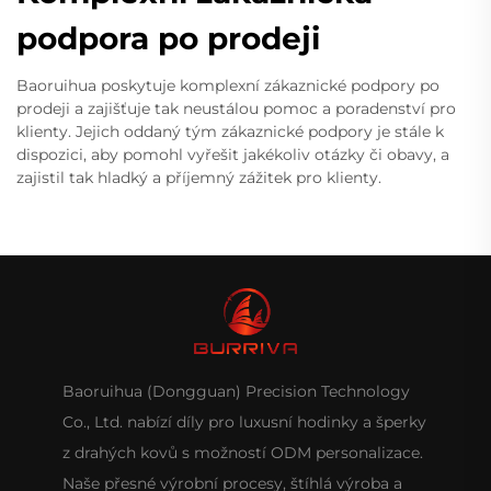
podpora po prodeji
Baoruihua poskytuje komplexní zákaznické podpory po
prodeji a zajišťuje tak neustálou pomoc a poradenství pro
klienty. Jejich oddaný tým zákaznické podpory je stále k
dispozici, aby pomohl vyřešit jakékoliv otázky či obavy, a
zajistil tak hladký a příjemný zážitek pro klienty.
Baoruihua (Dongguan) Precision Technology
Co., Ltd. nabízí díly pro luxusní hodinky a šperky
z drahých kovů s možností ODM personalizace.
Naše přesné výrobní procesy, štíhlá výroba a