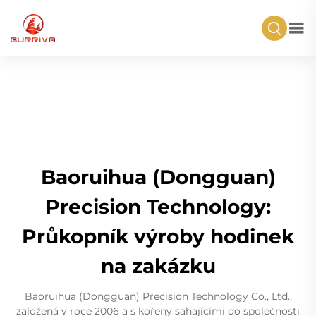
Baoruihua (Dongguan)
Precision Technology:
Průkopník výroby hodinek
na zakázku
Baoruihua (Dongguan) Precision Technology Co., Ltd.,
založená v roce 2006 a s kořeny sahajícími do společnosti