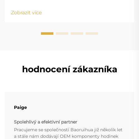
height: normal; } .blog-content h3 { margin-top: 26px;
margin-bottom: 18px; font-size: 20px !important; font-
Zobrazit více
w...
hodnocení zákazníka
Paige
Spolehlivý a efektivní partner
Pracujeme se společností Baoruihua již několik let
a stále nám dodávají OEM komponenty hodinek