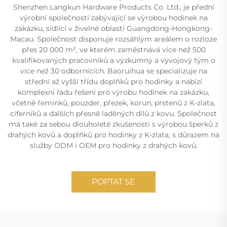
Shenzhen Langkun Hardware Products Co. Ltd., je přední
výrobní společností zabývající se výrobou hodinek na
zakázku, sídlící v živelné oblasti Guangdong-Hongkong-
Macau. Společnost disponuje rozsáhlým areálem o rozloze
přes 20 000 m², ve kterém zaměstnává více než 500
kvalifikovaných pracovníků a výzkumný a vývojový tým o
více než 30 odbornících. Baoruihua se specializuje na
střední až vyšší třídu doplňků pro hodinky a nabízí
komplexní řadu řešení pro výrobu hodinek na zakázku,
včetně řemínků, pouzder, přezek, korun, prstenů z K-zlata,
ciferníků a dalších přesně laděných dílů z kovu. Společnost
má také za sebou dlouholeté zkušenosti s výrobou šperků z
drahých kovů a doplňků pro hodinky z K-zlata, s důrazem na
služby ODM i OEM pro hodinky z drahých kovů.
POPTAT SE