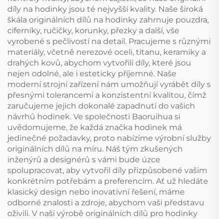
díly na hodinky jsou té nejvyšší kvality. Naše široká
škála originálních dílů na hodinky zahrnuje pouzdra,
ciferníky, ručičky, korunky, přezky a další, vše
vyrobené s pečlivostí na detail. Pracujeme s různými
materiály, včetně nerezové oceli, titanu, keramiky a
drahých kovů, abychom vytvořili díly, které jsou
nejen odolné, ale i esteticky příjemné. Naše
moderní strojní zařízení nám umožňují vyrábět díly s
přesnými tolerancemi a konzistentní kvalitou, čímž
zaručujeme jejich dokonalé zapadnutí do vašich
návrhů hodinek. Ve společnosti Baoruihua si
uvědomujeme, že každá značka hodinek má
jedinečné požadavky, proto nabízíme výrobní služby
originálních dílů na míru. Náš tým zkušených
inženýrů a designérů s vámi bude úzce
spolupracovat, aby vytvořil díly přizpůsobené vašim
konkrétním potřebám a preferencím. Ať už hledáte
klasický design nebo inovativní řešení, máme
odborné znalosti a zdroje, abychom vaši představu
oživili. V naší výrobě originálních dílů pro hodinky