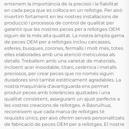
entenem la importància de la precisió i la fiabilitat
en cada peça que es col·loca en un rellotge. Per això
invertim fortament en les nostres instal·lacions de
producció i processos de control de qualitat per
garantir que les nostres peces per a rellotges OEM
siguin de la més alta qualitat. La nostra àmplia gama
de peces OEM per a rellotges inclou carcasses,
esferes, busques, corones, fermalls i molt més, totes
elles elaborades amb una atenció meticulosa als
detalls. Treballem amb una varietat de materials,
incloent acer inoxidable, titani, ceràmica i metalls
preciosos, per crear peces que no només siguin
duradores sinó també estèticament agradables. La
nostra maquinària d'avantguarda ens permet
produir peces amb toleràncies ajustades i una
qualitat consistent, assegurant un ajust perfecte a
les vostres creacions de rellotges. A Baoruihua,
reconeixem que cada marca de rellotges té
requisits únics, per això oferim serveis personalitzats
de fabricació de peces OEM per a rellotges. El nostre