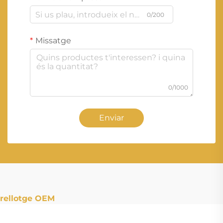
0/200
Missatge
0/1000
Enviar
rellotge OEM