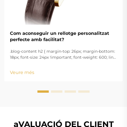
Com aconseguir un rellotge personalitzat
perfecte amb facilitat?
.blog-content h2 { margin-top: 26px; margin-bottom:
18px; font-size: 24px !important; font-weight: 600; line-
height: normal; } .blog-content h3 { margin-top: 26px;
margin-bottom: 18px; font-size: 20px !important; font-
Veure més
w...
aVALUACIÓ DEL CLIENT