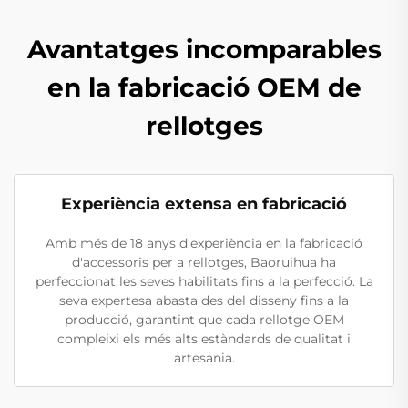
Avantatges incomparables
en la fabricació OEM de
rellotges
Experiència extensa en fabricació
Amb més de 18 anys d'experiència en la fabricació
d'accessoris per a rellotges, Baoruihua ha
perfeccionat les seves habilitats fins a la perfecció. La
seva expertesa abasta des del disseny fins a la
producció, garantint que cada rellotge OEM
compleixi els més alts estàndards de qualitat i
artesania.