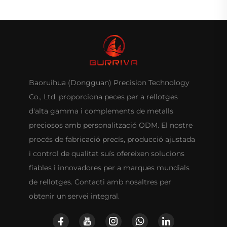
Baoruihua (Dongguan) Precision Technology
Co., Ltd. proporciona peces per a rellotges
d'alta gamma i complements de metalls
preciosos amb personalització ODM. El nostre
procés de fabricació precís, producció ajustada
i control de qualitat suís ofereixen solucions
fiables i innovadores per a marques mundials
de rellotges. Contacti amb nosaltres per
obtenir un servei integral.