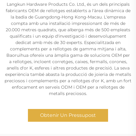
Langkun Hardware Products Co. Ltd., és un dels principals
fabricants OEM de rellotges establerts a l'àrea dinàmica de
la badia de Guangdong-Hong Kong-Macau. L'empresa
compta amb una instal·lació impressionant de més de
20.000 metres quadrats, que alberga més de 500 empleats
qualificats i un equip d'investigació i desenvolupament
dedicat amb més de 30 experts. Especialitzada en
complements per a rellotges de gamma mitjana i alta,
Baoruihua ofereix una àmplia gama de solucions OEM per
a rellotges, incloent corretges, caixes, fermalls, corones,
anells d'or K, esferes i altres productes de precisió. La seva
experiència també abasta la producció de joieria de metalls
preciosos i complements per a rellotges d'or K, amb un fort
enfocament en serveis ODM i OEM per a rellotges de
metalls preciosos.
Obtenir Un Pressupost