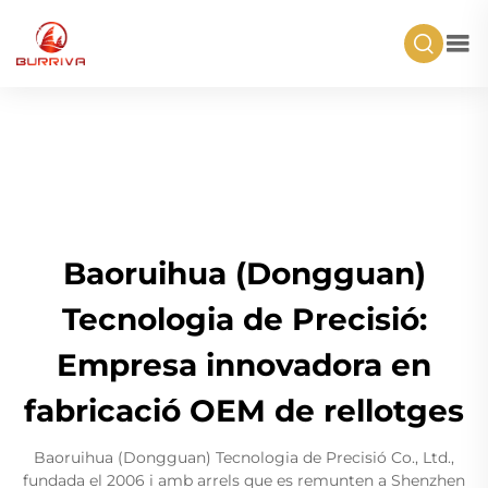
Baoruihua (Dongguan)
Tecnologia de Precisió:
Empresa innovadora en
fabricació OEM de rellotges
Baoruihua (Dongguan) Tecnologia de Precisió Co., Ltd.,
fundada el 2006 i amb arrels que es remunten a Shenzhen