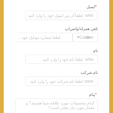
ایمیل
0/100
تلفن همراه/واتس‌اپ
Code
0/100
نام
0/100
نام شرکت
0/200
پیام