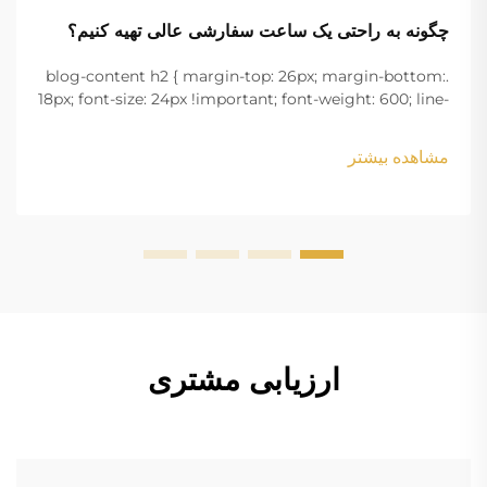
چگونه به راحتی یک ساعت سفارشی عالی تهیه کنیم؟
.blog-content h2 { margin-top: 26px; margin-bottom:
18px; font-size: 24px !important; font-weight: 600; line-
height: normal; } .blog-content h3 { margin-top: 26px;
margin-bottom: 18px; font-size: 20px !important; font-
مشاهده بیشتر
w...
ارزیابی مشتری