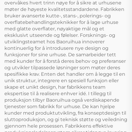
overvåkes hvert trinn nøye for å sikre at urhusene
møter de høyeste kvalitetsstandardene. Fabrikken
bruker avanserte kutte-, stans-, polerings- og
overflatebehandlingsteknikker for å lage urhuse
med glatte overflater, nøyaktige mål og et
eksklusivt utseende og følelser. Forsknings- og
utviklingsteamet hos Baoruihua innoverer
kontinuerlig for å introdusere nye design og
funksjoner for sine urhuse. De samarbeider tett
med kunder for å forstå deres behov og preferanser
og utvikler tilpassede løsninger som møter deres
spesifikke krav. Enten det handler om å legge til en
unik struktur, integrere en spesiell funksjon eller
skape et unikt design, har fabrikkens team
ekspertise til å realisere enhver idé. I tillegg til
produksjon tilbyr Baoruihua også verdiskapende
tjenester som fabrikk for urhuse. De kan hjelpe
kunder med produktutvikling, fra konseptdesign til
sluttoproduksjon, og gi teknisk støtte og veiledning
gjennom hele prosessen. Fabrikkens effektive