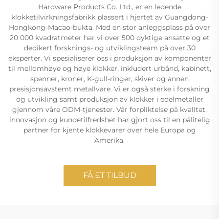
Hardware Products Co. Ltd., er en ledende
klokketilvirkningsfabrikk plassert i hjertet av Guangdong-
Hongkong-Macao-bukta. Med en stor anleggsplass på over
20 000 kvadratmeter har vi over 500 dyktige ansatte og et
dedikert forsknings- og utviklingsteam på over 30
eksperter. Vi spesialiserer oss i produksjon av komponenter
til mellomhøye og høye klokker, inkludert urbånd, kabinett,
spenner, kroner, K-gull-ringer, skiver og annen
presisjonsavstemt metallvare. Vi er også sterke i forskning
og utvikling samt produksjon av klokker i edelmetaller
gjennom våre ODM-tjenester. Vår forpliktelse på kvalitet,
innovasjon og kundetilfredshet har gjort oss til en pålitelig
partner for kjente klokkevarer over hele Europa og
Amerika.
FÅ ET TILBUD