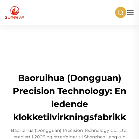
Baoruihua (Dongguan)
Precision Technology: En
ledende
klokketilvirkningsfabrikk
Baoruihua (Dongguan) Precision Technology Co., Ltd.,
etablert i 2006 og etterfølger til Shenzhen Langkun