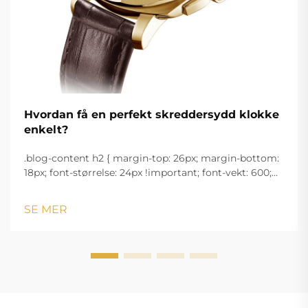
Hvordan få en perfekt skreddersydd klokke
enkelt?
.blog-content h2 { margin-top: 26px; margin-bottom:
18px; font-størrelse: 24px !important; font-vekt: 600;
linjeavstand: normal; } .blog-content h3 { margin-top:
26px; margin-bottom: 18px; font-størrelse: 20px
SE MER
!important; font-v...