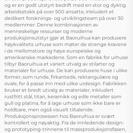
og er en godt utstyrt bedrift med en stor og dyktig
arbeidsstokk på over 500 ansatte, inkludert et
dedikert forsknings- og utviklingsteam på over 30
medlemmer. Denne kombinasjonen av
menneskelige ressurser og moderne
produksjonsutstyr gjør at Baoruihua kan produsere
høykvalitets urhuse som møter de strenge kravene
i de mellomstore og høye europeiske og
amerikanske markedene. Som en fabrikk for urhuse
tilbyr Baoruihua et variert utvalg av stilarter og
materialer for urhuse. De kan produsere huse i ulike
former, som runde, firkantede, rektangulære og
ovale, for å passe inn med ulike urdesign. Fabrikken
bruker et bredt utvalg av materialer, inkludert
rustfritt stål, titan, keramikk og edle metaller som
gull og platina, for å lage urhuse som ikke bare er
holdbare, men også visuelt tiltalende.
Produksjonsprosessen hos Baoruihua er svært
kontrollert og nøyaktig. Fra de innledende design-
og prototyping-trinnene til massproduksjonsfasen,