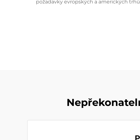
požadavky evropských a amerických trhů. 
Nepřekonatel
P