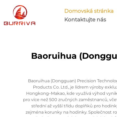
Domovská stránka
Kontaktujte nás
Baoruihua (Donggua
Baoruihua (Dongguan) Precision Technology
Products Co. Ltd., je lídrem výroby exkl
Hongkong–Makao, kde využívá výhod vynikaj
pro více než 500 zručných zaměstnanců, vč
střední až vyšší třídu doplňků pro hodink
zejména korunky na hodinky. Společnost r