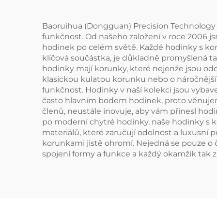
Baoruihua (Dongguan) Precision Technology Co
funkčnost. Od našeho založení v roce 2006 j
hodinek po celém světě. Každé hodinky s kor
klíčová součástka, je důkladně promyšlená ta
hodinky mají korunky, které nejenže jsou odol
klasickou kulatou korunku nebo o náročnější,
funkčnost. Hodinky v naší kolekci jsou vybave
často hlavním bodem hodinek, proto věnujeme
členů, neustále inovuje, aby vám přinesl hod
po moderní chytré hodinky, naše hodinky s ko
materiálů, které zaručují odolnost a luxusní 
korunkami jistě ohromí. Nejedná se pouze o č
spojení formy a funkce a každý okamžik tak 