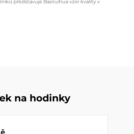
níků představuje Baoruihua vzor kvality v
ek na hodinky
ně