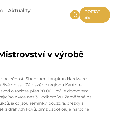
eo
Aktuality
POPTAT
SE
istrovství v výrobě
i do společnosti Shenzhen Langkun Hardware
v živé oblasti Zálivského regionu Kanton–
 závod o rozloze přes 20 000 m² je domovem
ícího z více než 30 odborníků. Zaměřená na
uktů, jako jsou řemínky, pouzdra, přezky a
k z drahých kovů, čímž uspokojuje náročné