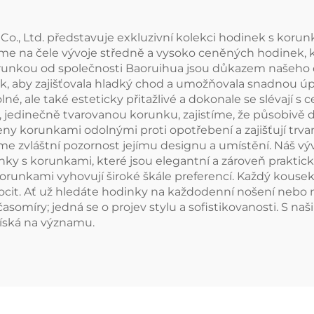
., Ltd. představuje exkluzivní kolekci hodinek s korunk
sme na čele vývoje středně a vysoko ceněných hodinek, 
unkou od společnosti Baoruihua jsou důkazem našeho odh
k, aby zajišťovala hladký chod a umožňovala snadnou úpr
né, ale také esteticky přitažlivé a dokonale se slévají 
 jedinečně tvarovanou korunku, zajistíme, že působivě 
ny korunkami odolnými proti opotřebení a zajišťují trvanl
 zvláštní pozornost jejímu designu a umístění. Náš výv
inky s korunkami, které jsou elegantní a zároveň prakti
runkami vyhovují široké škále preferencí. Každý kousek 
pocit. Ať už hledáte hodinky na každodenní nošení nebo na
asomíry; jedná se o projev stylu a sofistikovanosti. S n
získá na významu.