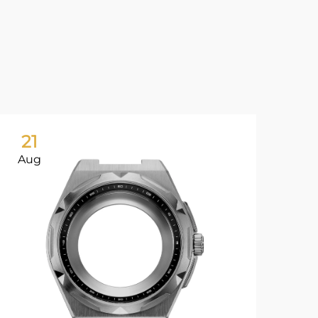
21
2
Aug
Au