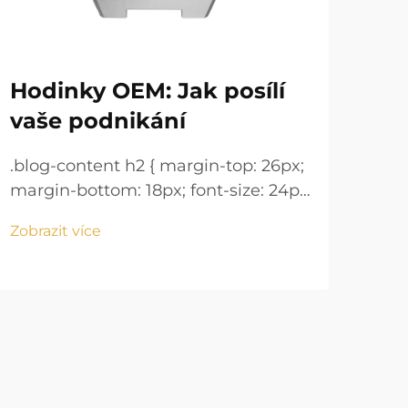
Hodinky OEM: Jak posílí
Ná
vaše podnikání
je 
.blog-content h2 { margin-top: 26px;
.blo
margin-bottom: 18px; font-size: 24px
marg
!important; font-weight: 600; line-
!imp
Zobrazit více
Zobr
height: normal; } .blog-content h3 {
heig
margin-top: 26px; margin-bottom:
mar
18px; font-size: 20px !important;
18px
font-w...
font