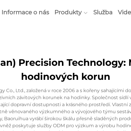
Informace o nás
Produkty
Služba
Vid
n) Precision Technology: M
hodinových korun
 Co., Ltd., založená v roce 2006 a s kořeny sahajícím
uzivních závitových korunek na hodinky. Společnost sídlí 
ící dopravní dostupnosti a krásného prostředí. Vlastní
etně věnovaného výzkumného a vývojového týmu sestávaj
y, Baoruihua vyrábí širokou škálu přesně sladěných prod
ovněž poskytuje služby ODM pro výzkum a výrobu hodine