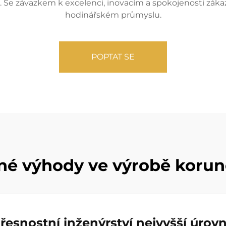
Se závazkem k excelenci, inovacím a spokojenosti zákaz
hodinářském průmyslu.
POPTAT SE
né výhody ve výrobě korun
řesnostní inženýrství nejvyšší úrov