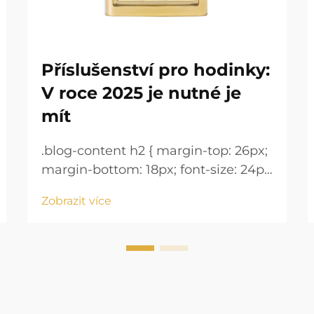
Příslušenství pro hodinky:
V roce 2025 je nutné je
mít
.blog-content h2 { margin-top: 26px;
margin-bottom: 18px; font-size: 24px
!important; font-weight: 600; line-
Zobrazit více
height: normal; } .blog-content h3 {
margin-top: 26px; margin-bottom:
18px; font-size: 20px !important;
font-w...