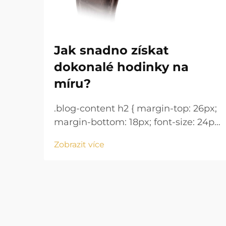
Jak snadno získat
dokonalé hodinky na
míru?
.blog-content h2 { margin-top: 26px;
margin-bottom: 18px; font-size: 24px
!important; font-weight: 600; line-
Zobrazit více
height: normal; } .blog-content h3 {
margin-top: 26px; margin-bottom:
18px; font-size: 20px !important;
font-w...