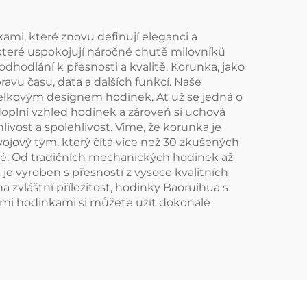
ami, které znovu definují eleganci a
které uspokojují náročné chutě milovníků
odlání k přesnosti a kvalitě. Korunka, jako
avu času, data a dalších funkcí. Naše
s celkovým designem hodinek. Ať už se jedná o
doplní vzhled hodinek a zároveň si uchová
ivost a spolehlivost. Víme, že korunka je
ojový tým, který čítá více než 30 zkušených
cké. Od tradičních mechanických hodinek až
je vyroben s přesností z vysoce kvalitních
 zvláštní příležitost, hodinky Baoruihua s
ašimi hodinkami si můžete užít dokonalé