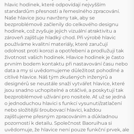
hlavic hodinek, které odpovídají nejvyšším
standardům přesnosti a řemeslného zpracování.
Naše hlavice jsou navrženy tak, aby se
bezproblémově začlenily do celkového designu
hodinek, což zvyšuje jejich vizuální atraktivitu a
zároveň zajišťuje hladký chod. Při výrobě hlavic
používáme kvalitní materiály, které zaručují
odolnost proti korozi a opotřebení a prodlužují tak
životnost vašich hodinek. Hlavice hodinek je často
prvním bodem kontaktu při nastavování času nebo
data a my si uvědomujeme důležitost pohodlné a
citlivé hlavice. Náš tým zkušených inženýrů a
designérů se neustále snaží vytvářet hlavice, které
jsou snadno uchopitelné a otáčivé, a poskytují tak
bezproblémové užívání pro nositele. Ať už se jedná
o jednoduchou hlavici s funkcí vysunutí/zatlačení
nebo složitější šroubovací hlavici, každou
zajišťujeme přesným zpracováním a důkladnou
pozorností k detailu. Společnost Baoruihua si
uvědomuje, že hlavice není pouze funkční prvek, ale