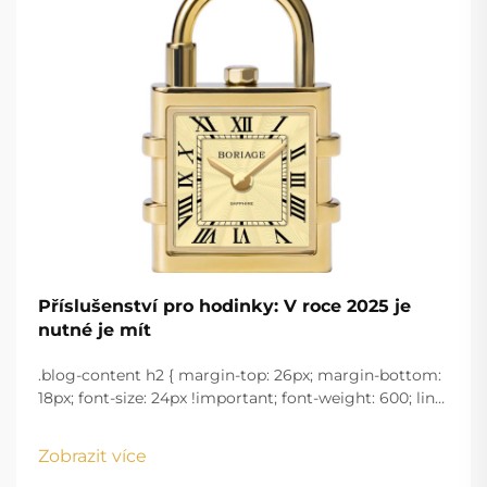
Příslušenství pro hodinky: V roce 2025 je
nutné je mít
.blog-content h2 { margin-top: 26px; margin-bottom:
18px; font-size: 24px !important; font-weight: 600; line-
height: normal; } .blog-content h3 { margin-top: 26px;
margin-bottom: 18px; font-size: 20px !important; font-
Zobrazit více
w...