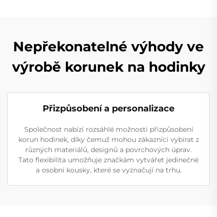
Nepřekonatelné výhody ve
výrobě korunek na hodinky
Přizpůsobení a personalizace
Společnost nabízí rozsáhlé možnosti přizpůsobení
korun hodinek, díky čemuž mohou zákazníci vybírat z
různých materiálů, designů a povrchových úprav.
Tato flexibilita umožňuje značkám vytvářet jedinečné
a osobní kousky, které se vyznačují na trhu.