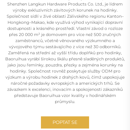
Shenzhen Langkun Hardware Products Co. Ltd., je lídrem
výroby exkluzivních závitových korunek na hodinky.
Společnost sídlí v živé oblasti Zálivského regionu Kanton–
Hongkong–Makao, kde využívá výhod vynikající dopravní
dostupnosti a krásného prostředí. Vlastní závod o rozloze
přes 20 000 m² je domovem pro více než 500 zručných
zaměstnanců, včetně věnovaného výzkumného a
vývojového týmu sestávajícího z více než 30 odborníků.
Zaměřená na střední až vyšší třídu doplňků pro hodinky,
Baoruihua vyrábí širokou škálu přesně sladěných produktů,
jako jsou řemínky, pouzdra, přezky a zejména korunky na
hodinky. Společnost rovněž poskytuje služby ODM pro
výzkum a výrobu hodinek z drahých kovů, čímž uspokojuje
náročné požadavky evropských a amerických trhů. Se
závazkem k excelenci, inovacím a spokojenosti zákazníků
představuje Baoruihua vzor kvality v hodinářském
průmyslu.
POPTAT SE