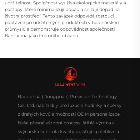
udržitelnost. Společnost využívá ekologické materiály a
postupy, které minimalizují odpad a snižují dopad na
životní prostředí. Tento závazek odpovídá rostoucí
poptávce po udržitelných produktech v hodinářském
průmyslu a demonstruje odpovědnost společnosti
Baoruihua jako firemního občana.
Baoruihua (Dongguan) Precision Technology
Co., Ltd. nabízí díly pro luxusní hodinky a šperky
z drahých kovů s možností ODM personalizace.
Naše přesné výrobní procesy, štíhlá výroba a
švýcarská kontrola kvality zajišťují spolehlivé a