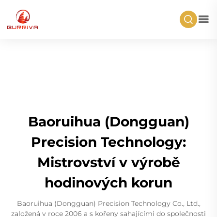
Baoruihua (Dongguan)
Precision Technology:
Mistrovství v výrobě
hodinových korun
Baoruihua (Dongguan) Precision Technology Co., Ltd.,
založená v roce 2006 a s kořeny sahajícími do společnosti