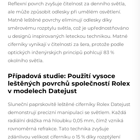
Reflexní povrch zvyšuje čitelnost za denního světla,
ale může způsobit odlesky při umělém osvětlení.
Matně leštěné povrchy eliminují odlesky díky
směrovému rozptylu světla, což je upřednostňováno
u designů inspirovaných leteckou technikou. Matné
ciferníky vynikají v čitelnosti za šera, protože podle
optických inženýrských principů pohlcují 83 %
okolního světla.
Případová studie: Použití vysoce
leštěných povrchů společností Rolex
v modelech Datejust
Sluneční paprskovitě leštěné ciferníky Rolex Datejust
demonstrují precizní manipulaci se světlem. Každá
radiální drážka má hloubku 0,05 mm, čímž vzniká
rovnoměrná refrakce. Tato technika zvyšuje
zdánlivou velikost ciferníku o 15 % díky rozptýlení