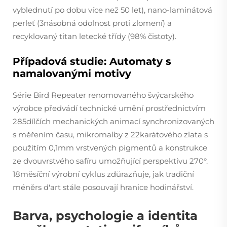
vyblednutí po dobu více než 50 let), nano-laminátová
perleť (3násobná odolnost proti zlomení) a
recyklovaný titan letecké třídy (98% čistoty).
Případová studie: Automaty s
namalovanými motivy
Série Bird Repeater renomovaného švýcarského
výrobce předvádí technické umění prostřednictvím
285dílčích mechanických animací synchronizovaných
s měřením času, mikromalby z 22karátového zlata s
použitím 0,1mm vrstvených pigmentů a konstrukce
ze dvouvrstvého safíru umožňující perspektivu 270°.
18měsíční výrobní cyklus zdůrazňuje, jak tradiční
méněrs d'art stále posouvají hranice hodinářství.
Barva, psychologie a identita