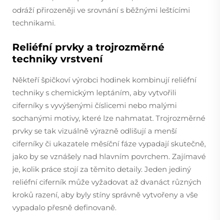
odráží přirozeněji ve srovnání s běžnými leštícími
technikami.
Reliéfní prvky a trojrozměrné
techniky vrstvení
Někteří špičkoví výrobci hodinek kombinují reliéfní
techniky s chemickým leptáním, aby vytvořili
ciferníky s vyvýšenými číslicemi nebo malými
sochanými motivy, které lze nahmatat. Trojrozměrné
prvky se tak vizuálně výrazně odlišují a menší
ciferníky či ukazatele měsíční fáze vypadají skutečně,
jako by se vznášely nad hlavním povrchem. Zajímavé
je, kolik práce stojí za těmito detaily. Jeden jediný
reliéfní ciferník může vyžadovat až dvanáct různých
kroků razení, aby byly stíny správně vytvořeny a vše
vypadalo přesně definovaně.