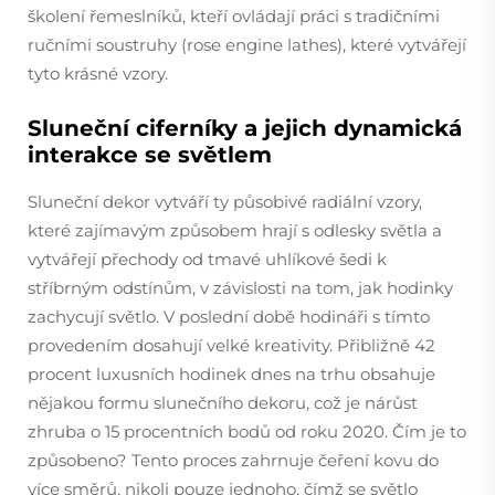
školení řemeslníků, kteří ovládají práci s tradičními
ručními soustruhy (rose engine lathes), které vytvářejí
tyto krásné vzory.
Sluneční ciferníky a jejich dynamická
interakce se světlem
Sluneční dekor vytváří ty působivé radiální vzory,
které zajímavým způsobem hrají s odlesky světla a
vytvářejí přechody od tmavé uhlíkové šedi k
stříbrným odstínům, v závislosti na tom, jak hodinky
zachycují světlo. V poslední době hodináři s tímto
provedením dosahují velké kreativity. Přibližně 42
procent luxusních hodinek dnes na trhu obsahuje
nějakou formu slunečního dekoru, což je nárůst
zhruba o 15 procentních bodů od roku 2020. Čím je to
způsobeno? Tento proces zahrnuje čeření kovu do
více směrů, nikoli pouze jednoho, čímž se světlo