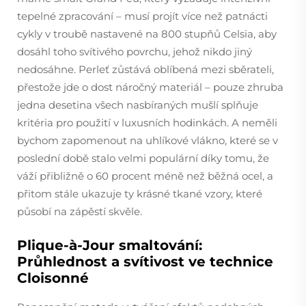
tepelné zpracování – musí projít více než patnácti
cykly v troubě nastavené na 800 stupňů Celsia, aby
dosáhl toho svítivého povrchu, jehož nikdo jiný
nedosáhne. Perleť zůstává oblíbená mezi sběrateli,
přestože jde o dost náročný materiál – pouze zhruba
jedna desetina všech nasbíraných mušlí splňuje
kritéria pro použití v luxusních hodinkách. A neměli
bychom zapomenout na uhlíkové vlákno, které se v
poslední době stalo velmi populární díky tomu, že
váží přibližně o 60 procent méně než běžná ocel, a
přitom stále ukazuje ty krásné tkané vzory, které
působí na zápěstí skvěle.
Plique-à-Jour smaltování:
Průhlednost a svítivost ve technice
Cloisonné