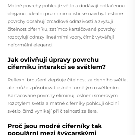
Matné povrchy pohlcují světlo a dodávají potlačenou
eleganci, ideální pro minimalistické návrhy. Leštěné
povrchy dosahují zrcadlové odrazivosti a zvyšují
čitelnost ciferníku, zatímco kartáčované povrchy
rozptylují odrazy lineárními vzory, čímž vytvářejí
neformální eleganci.
Jak ovlivňují úpravy povrchu
ciferníku interakci se světlem?
Reflexní broušení zlepšuje čitelnost za denního světla,
ale může způsobovat oslnění umělým osvětlením.
Kartáčované povrchy eliminují oslnění směrovým
rozptylem světla a matné ciferníky pohlcují okolní
světlo, čímž vynikají při čitelnosti za šera.
Proč jsou modré ciferníky tak
populární mezi švýcarskými