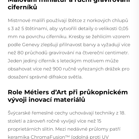
ciferníků
Mistrnové malíři používají štětce z norkových chlupů
s 3 až 5 štětinami, aby vytvořili detaily o velikosti 0,05
mm na povrchu ciferníku. Kresby se žehlicím vzorem
podle Genevy zlepšují přilnavost barvy a vyžadují více
než 80 průchodů gravírování na čtvereční centimetr.
Jeden jediný ciferník s leteckým motivem může
obsahovat více než 900 ručně vyřezaných drážek pro
dosažení správné difrakce světla.
Role Métiers d’Art při průkopnickém
vývoji inovací materiálů
Švýcarské řemeslné cechy uchovávají techniky z 18.
století a zároveň ročně vyvíjejí více než 15
proprietárních slitin. Mezi nedávné průlomy patří
keramika ChromaFusion™ (odolná proti UV