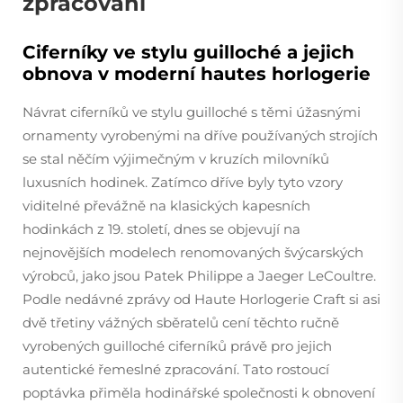
zpracování
Ciferníky ve stylu guilloché a jejich
obnova v moderní hautes horlogerie
Návrat ciferníků ve stylu guilloché s těmi úžasnými
ornamenty vyrobenými na dříve používaných strojích
se stal něčím výjimečným v kruzích milovníků
luxusních hodinek. Zatímco dříve byly tyto vzory
viditelné převážně na klasických kapesních
hodinkách z 19. století, dnes se objevují na
nejnovějších modelech renomovaných švýcarských
výrobců, jako jsou Patek Philippe a Jaeger LeCoultre.
Podle nedávné zprávy od Haute Horlogerie Craft si asi
dvě třetiny vážných sběratelů cení těchto ručně
vyrobených guilloché ciferníků právě pro jejich
autentické řemeslné zpracování. Tato rostoucí
poptávka přiměla hodinářské společnosti k obnovení