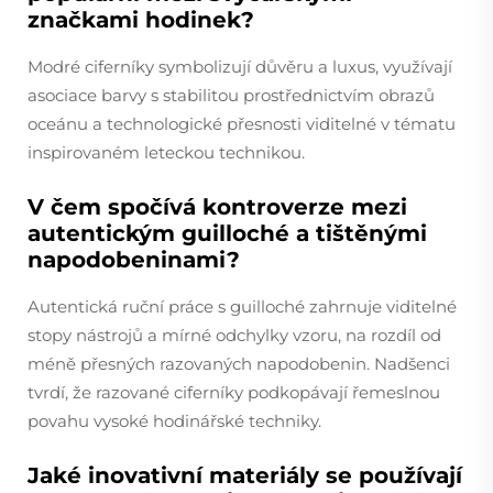
značkami hodinek?
Modré ciferníky symbolizují důvěru a luxus, využívají
asociace barvy s stabilitou prostřednictvím obrazů
oceánu a technologické přesnosti viditelné v tématu
inspirovaném leteckou technikou.
V čem spočívá kontroverze mezi
autentickým guilloché a tištěnými
napodobeninami?
Autentická ruční práce s guilloché zahrnuje viditelné
stopy nástrojů a mírné odchylky vzoru, na rozdíl od
méně přesných razovaných napodobenin. Nadšenci
tvrdí, že razované ciferníky podkopávají řemeslnou
povahu vysoké hodinářské techniky.
Jaké inovativní materiály se používají