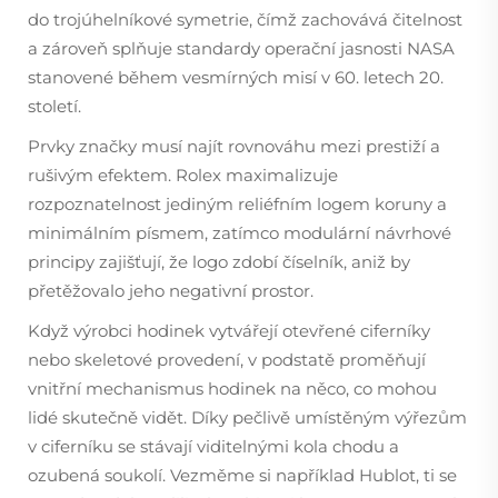
do trojúhelníkové symetrie, čímž zachovává čitelnost
a zároveň splňuje standardy operační jasnosti NASA
stanovené během vesmírných misí v 60. letech 20.
století.
Prvky značky musí najít rovnováhu mezi prestiží a
rušivým efektem. Rolex maximalizuje
rozpoznatelnost jediným reliéfním logem koruny a
minimálním písmem, zatímco modulární návrhové
principy zajišťují, že logo zdobí číselník, aniž by
přetěžovalo jeho negativní prostor.
Když výrobci hodinek vytvářejí otevřené ciferníky
nebo skeletové provedení, v podstatě proměňují
vnitřní mechanismus hodinek na něco, co mohou
lidé skutečně vidět. Díky pečlivě umístěným výřezům
v ciferníku se stávají viditelnými kola chodu a
ozubená soukolí. Vezměme si například Hublot, ti se