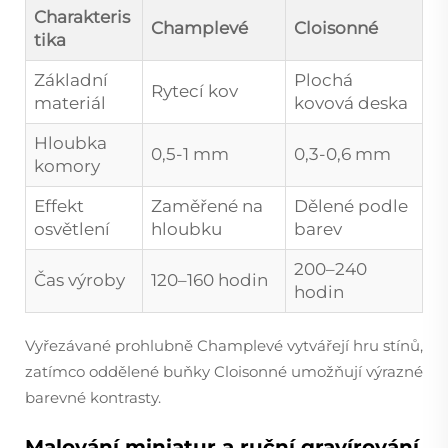
Charakteris
Champlevé
Cloisonné
tika
Základní
Plochá
Rytecí kov
materiál
kovová deska
Hloubka
0,5-1 mm
0,3-0,6 mm
komory
Effekt
Zaměřené na
Dělené podle
osvětlení
hloubku
barev
200–240
Čas výroby
120–160 hodin
hodin
Vyřezávané prohlubně Champlevé vytvářejí hru stínů,
zatímco oddělené buňky Cloisonné umožňují výrazné
barevné kontrasty.
Malování miniatur a ruční gravírování