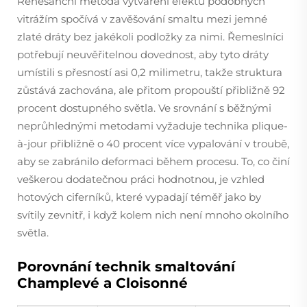
Renesanční metoda vytváření efektů podobných
vitrážím spočívá v zavěšování smaltu mezi jemné
zlaté dráty bez jakékoli podložky za nimi. Řemeslníci
potřebují neuvěřitelnou dovednost, aby tyto dráty
umístili s přesností asi 0,2 milimetru, takže struktura
zůstává zachována, ale přitom propouští přibližně 92
procent dostupného světla. Ve srovnání s běžnými
neprůhlednými metodami vyžaduje technika plique-
à-jour přibližně o 40 procent více vypalování v troubě,
aby se zabránilo deformaci během procesu. To, co činí
veškerou dodatečnou práci hodnotnou, je vzhled
hotových ciferníků, které vypadají téměř jako by
svítily zevnitř, i když kolem nich není mnoho okolního
světla.
Porovnání technik smaltování
Champlevé a Cloisonné