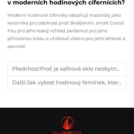
v moderních hodinových cifernících?
Moderní hodinové ciferníky obsahují materiály jako
keramika pro odolnost proti škrábáním, smalt Grand
Feu pro jeho lesklý vzhled, perlamut pro jeho
přirozenou krásu a uhlíkové vlákno pro jeho lehkost a
pevnost.
Předchozí:
Proč je safírové sklo nezbytností pro luxusní hodinky?
Další:
Jak vybrat hodinový řemínek, který ladí s různými styly?