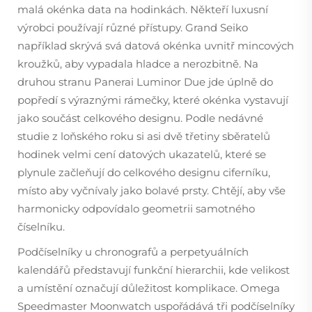
malá okénka data na hodinkách. Někteří luxusní
výrobci používají různé přístupy. Grand Seiko
například skrývá svá datová okénka uvnitř mincových
kroužků, aby vypadala hladce a nerozbitně. Na
druhou stranu Panerai Luminor Due jde úplně do
popředí s výraznými rámečky, které okénka vystavují
jako součást celkového designu. Podle nedávné
studie z loňského roku si asi dvě třetiny sběratelů
hodinek velmi cení datových ukazatelů, které se
plynule začleňují do celkového designu ciferníku,
místo aby vyčnívaly jako bolavé prsty. Chtějí, aby vše
harmonicky odpovídalo geometrii samotného
číselníku.
Podčíselníky u chronografů a perpetyuálních
kalendářů představují funkční hierarchii, kde velikost
a umístění označují důležitost komplikace. Omega
Speedmaster Moonwatch uspořádává tři podčíselníky