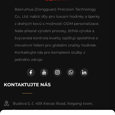
Baoruihua (Dongguan) Precision Technology
Co., Ltd. nabízí díly pro luxusní hodinky a šperky
z drahých kovů s možností ODM personalizace.
Naše přesné výrobní procesy, štíhlá výroba a
švýcarská kontrola kvality zajišťují spolehlivé a
inovativní řešení pro globální značky hodinek.
Kontaktujte nás pro komplexní služby z
jediného zdroje.
KONTAKTUJTE NÁS
Budova 5, č. 459 Xiecao Road, Xiegang town,
Dongguan, Kuang-tung