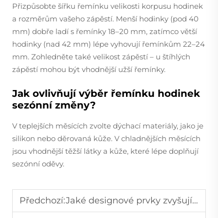
Přizpůsobte šířku řemínku velikosti korpusu hodinek
a rozměrům vašeho zápěstí. Menší hodinky (pod 40
mm) dobře ladí s řemínky 18–20 mm, zatímco větší
hodinky (nad 42 mm) lépe vyhovují řemínkům 22–24
mm. Zohledněte také velikost zápěstí – u štíhlých
zápěstí mohou být vhodnější užší řemínky.
Jak ovlivňují výběr řemínku hodinek
sezónní změny?
V teplejších měsících zvolte dýchací materiály, jako je
silikon nebo děrovaná kůže. V chladnějších měsících
jsou vhodnější těžší látky a kůže, které lépe doplňují
sezónní oděvy.
Předchozí:
Jaké designové prvky zvyšují atraktivitu ciferníku hodinek?