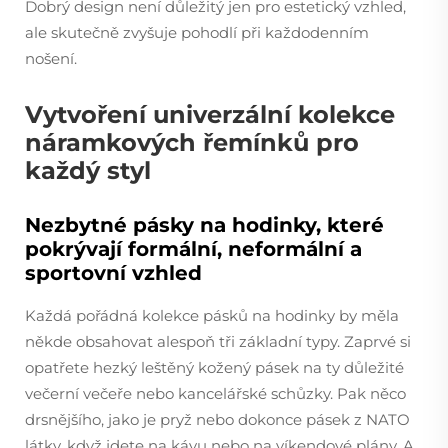
Dobrý design není důležitý jen pro estetický vzhled,
ale skutečně zvyšuje pohodlí při každodenním
nošení.
Vytvoření univerzální kolekce
náramkových řemínků pro
každý styl
Nezbytné pásky na hodinky, které
pokrývají formální, neformální a
sportovní vzhled
Každá pořádná kolekce pásků na hodinky by měla
někde obsahovat alespoň tři základní typy. Zaprvé si
opatřete hezký leštěný kožený pásek na ty důležité
večerní večeře nebo kancelářské schůzky. Pak něco
drsnějšího, jako je pryž nebo dokonce pásek z NATO
látky, když jdete na kávu nebo na víkendové plány. A