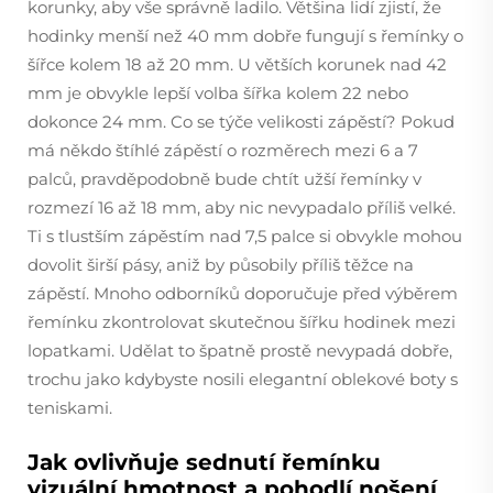
korunky, aby vše správně ladilo. Většina lidí zjistí, že
hodinky menší než 40 mm dobře fungují s řemínky o
šířce kolem 18 až 20 mm. U větších korunek nad 42
mm je obvykle lepší volba šířka kolem 22 nebo
dokonce 24 mm. Co se týče velikosti zápěstí? Pokud
má někdo štíhlé zápěstí o rozměrech mezi 6 a 7
palců, pravděpodobně bude chtít užší řemínky v
rozmezí 16 až 18 mm, aby nic nevypadalo příliš velké.
Ti s tlustším zápěstím nad 7,5 palce si obvykle mohou
dovolit širší pásy, aniž by působily příliš těžce na
zápěstí. Mnoho odborníků doporučuje před výběrem
řemínku zkontrolovat skutečnou šířku hodinek mezi
lopatkami. Udělat to špatně prostě nevypadá dobře,
trochu jako kdybyste nosili elegantní oblekové boty s
teniskami.
Jak ovlivňuje sednutí řemínku
vizuální hmotnost a pohodlí nošení