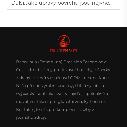
Další:
Jaké úpravy povrchu jsou nejvhodnější pro lunetu luxusních hodinek?
Baoruihua (Dongguan) Precision Technology
Co., Ltd. nabízí díly pro luxusní hodinky a šperky
z drahých kovů s možností ODM personalizace.
Naše přesné výrobní procesy, štíhlá výroba a
švýcarská kontrola kvality zajišťují spolehlivé a
inovativní řešení pro globální značky hodinek.
Kontaktujte nás pro komplexní služby z
jediného zdroje.