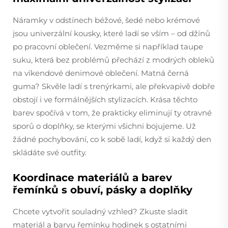
Náramky v odstínech béžové, šedé nebo krémové
jsou univerzální kousky, které ladí se vším – od džínů
po pracovní oblečení. Vezměme si například taupe
suku, která bez problémů přechází z modrých obleků
na víkendové denimové oblečení. Matná černá
guma? Skvěle ladí s trenýrkami, ale překvapivě dobře
obstojí i ve formálnějších stylizacích. Krása těchto
barev spočívá v tom, že prakticky eliminují ty otravné
sporů o doplňky, se kterými všichni bojujeme. Už
žádné pochybování, co k sobě ladí, když si každý den
skládáte své outfity.
Koordinace materiálů a barev
řemínků s obuví, pásky a doplňky
Chcete vytvořit souladný vzhled? Zkuste sladit
materiál a barvu řemínku hodinek s ostatními