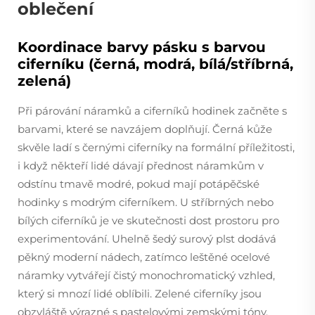
oblečení
Koordinace barvy pásku s barvou
ciferníku (černá, modrá, bílá/stříbrná,
zelená)
Při párování náramků a ciferníků hodinek začněte s
barvami, které se navzájem doplňují. Černá kůže
skvěle ladí s černými ciferníky na formální příležitosti,
i když někteří lidé dávají přednost náramkům v
odstínu tmavě modré, pokud mají potápěčské
hodinky s modrým ciferníkem. U stříbrných nebo
bílých ciferníků je ve skutečnosti dost prostoru pro
experimentování. Uhelně šedý surový plst dodává
pěkný moderní nádech, zatímco leštěné ocelové
náramky vytvářejí čistý monochromatický vzhled,
který si mnozí lidé oblíbili. Zelené ciferníky jsou
obzvláště výrazné s pastelovými zemskými tóny.