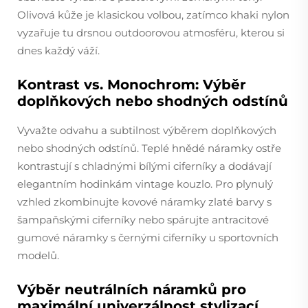
Olivová kůže je klasickou volbou, zatímco khaki nylon
vyzařuje tu drsnou outdoorovou atmosféru, kterou si
dnes každý váží.
Kontrast vs. Monochrom: Výběr
doplňkových nebo shodných odstínů
Vyvažte odvahu a subtilnost výběrem doplňkových
nebo shodných odstínů. Teplé hnědé náramky ostře
kontrastují s chladnými bílými ciferníky a dodávají
elegantním hodinkám vintage kouzlo. Pro plynulý
vzhled zkombinujte kovové náramky zlaté barvy s
šampaňskými ciferníky nebo spárujte antracitové
gumové náramky s černými ciferníky u sportovních
modelů.
Výběr neutrálních náramků pro
maximální univerzálnost stylizací