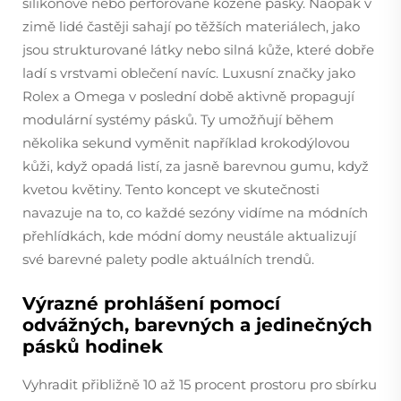
silikonové nebo perforované kožené pásky. Naopak v
zimě lidé častěji sahají po těžších materiálech, jako
jsou strukturované látky nebo silná kůže, které dobře
ladí s vrstvami oblečení navíc. Luxusní značky jako
Rolex a Omega v poslední době aktivně propagují
modulární systémy pásků. Ty umožňují během
několika sekund vyměnit například krokodýlovou
kůži, když opadá listí, za jasně barevnou gumu, když
kvetou květiny. Tento koncept ve skutečnosti
navazuje na to, co každé sezóny vidíme na módních
přehlídkách, kde módní domy neustále aktualizují
své barevné palety podle aktuálních trendů.
Výrazné prohlášení pomocí
odvážných, barevných a jedinečných
pásků hodinek
Vyhradit přibližně 10 až 15 procent prostoru pro sbírku