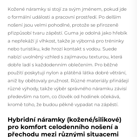
Kožené náramky si stojí za svým jménem, pokud jde
o formální události a pracovní prostředí. Po delším
nošení jsou velmi pohodlné, protože se přirozeně
přizpůsobí tvaru zápěstí. Guma je odolná jako hřebík
a nepřekáží jí vlhkost, takže je výborná pro tréninky
nebo turistiku, kde hrozí kontakt s vodou. Suede
nabízí uvolněný vzhled s zajímavou texturou, která
dobře ladí s každodenním oblečením. Pro běžné
použití poskytují nylon a plátěná látka dobré větrání,
aniž by obětovaly pružnost. Různé materiály přinášejí
různé výhody, takže výběr správného náramku závisí
především na tom, co člověk od hodinek očekává,
kromě toho, že budou pěkně vypadat na zápěstí.
Hybridní náramky (kožené/silikové)
pro komfort celodenního nošení a
přechodu mezi různými situacemi