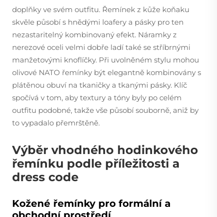
doplňky ve svém outfitu. Řemínek z kůže koňaku
skvěle působí s hnědými loafery a pásky pro ten
nezastaritelný kombinovaný efekt. Náramky z
nerezové oceli velmi dobře ladí také se stříbrnými
manžetovými knoflíčky. Při uvolněném stylu mohou
olivové NATO řemínky být elegantně kombinovány s
plátěnou obuví na tkaničky a tkanými pásky. Klíč
spočívá v tom, aby textury a tóny byly po celém
outfitu podobné, takže vše působí souborně, aniž by
to vypadalo přemrštěně.
Výběr vhodného hodinkového
řemínku podle příležitosti a
dress code
Kožené řemínky pro formální a
obchodní prostředí