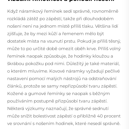
Když náramkový řemínek sedí správně, rovnoměrně
rozkládá zátěž po zápěstí, takže při dlouhodobém
nošení není na jednom místě příliš tlaku. Většina lidí
zjišťuje, že by mezi kůží a řemenem mělo být
dostatek místa na vsunutí prstu. Pokud je příliš těsný,
může to po určité době omezit oběh krve. Příliš volný
řemínek naopak způsobuje, že hodinky kloužou a
škrábou pokožku pod nimi. Důležitý je také materiál,
o kterém mluvíme. Kovové náramky vyžadují pečlivé
nastavení pomocí malých nástrojů na odstraňování
článků, protože se samy nepřizpůsobí tvaru zápěstí.
Kožené a gumové řemínky se naopak s běžným
používáním postupně přizpůsobí tvaru zápěstí.
Některá výzkumy naznačují, že správné sednutí
může snížit bolestivost zápěstí o přibližně 40 procent
ve srovnání s nošením hodinek, které nesedí správně.