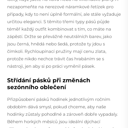
nezapomeňte na nerezové náramkové řetízek pro
případy, kdy to není úplně formální, ale stále vyžaduje
určitou eleganci. S těmito třemi typy pásů půjde
téměř každý outfit kombinovat s tím, co máte na
zápěstí. Držte se převážně neutrálních barev, jako
jsou černá, hnědá nebo šedá, protože ty jdou s
čímkoli. Rychloupínací pružiny mají cenu zlata,
protože nikdo nechce trávit čas hrabáním se s
nástroji, jen aby si po práci vyměnil pásek.
Střídání pásků při změnách
sezónního oblečení
Přizpůsobení pásků hodinek jednotlivým ročním
obdobím dává smysl, pokud chceme, aby naše
hodinky zůstaly pohodlné a zároveň dobře vypadaly.
Během horkých měsíců jsou ideální dýchací