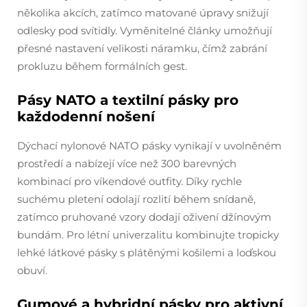
několika akcích, zatímco matované úpravy snižují
odlesky pod svítidly. Vyměnitelné články umožňují
přesné nastavení velikosti náramku, čímž zabrání
prokluzu během formálních gest.
Pásy NATO a textilní pásky pro
každodenní nošení
Dýchací nylonové NATO pásky vynikají v uvolněném
prostředí a nabízejí více než 300 barevných
kombinací pro víkendové outfity. Díky rychle
suchému pletení odolají rozlití během snídaně,
zatímco pruhované vzory dodají oživení džínovým
bundám. Pro létní univerzalitu kombinujte tropicky
lehké látkové pásky s plátěnými košilemi a loďskou
obuví.
Gumové a hybridní pásky pro aktivní