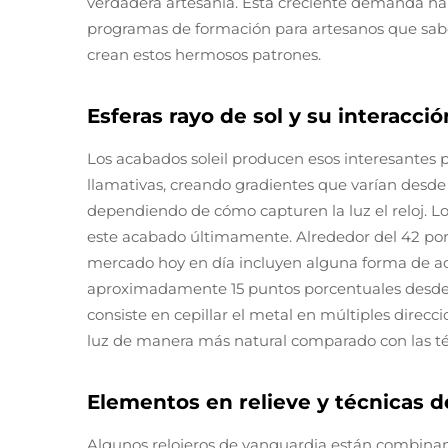
verdadera artesanía. Esta creciente demanda ha 
programas de formación para artesanos que sabe
crean estos hermosos patrones.
Esferas rayo de sol y su interacci
Los acabados soleil producen esos interesantes p
llamativas, creando gradientes que varían desde
dependiendo de cómo capturen la luz el reloj. Lo
este acabado últimamente. Alrededor del 42 por c
mercado hoy en día incluyen alguna forma de a
aproximadamente 15 puntos porcentuales desde 
consiste en cepillar el metal en múltiples direcci
luz de manera más natural comparado con las téc
Elementos en relieve y técnicas de
Algunos relojeros de vanguardia están combinan