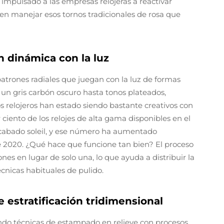
impulsado a las empresas relojeras a reactivar
n manejar esos tornos tradicionales de rosa que
ón dinámica con la luz
atrones radiales que juegan con la luz de formas
 un gris carbón oscuro hasta tonos plateados,
s relojeros han estado siendo bastante creativos con
iento de los relojes de alta gama disponibles en el
cabado soleil, y ese número ha aumentado
2020. ¿Qué hace que funcione tan bien? El proceso
ones en lugar de solo una, lo que ayuda a distribuir la
nicas habituales de pulido.
 estratificación tridimensional
do técnicas de estampado en relieve con procesos