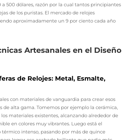
 500 dólares, razón por la cual tantos principiantes
jas de los puristas. El mercado de relojes
iendo aproximadamente un 9 por ciento cada año
cnicas Artesanales en el Diseño
eras de Relojes: Metal, Esmalte,
nales con materiales de vanguardia para crear esos
jes de alta gama. Tomemos por ejemplo la cerámica,
 los materiales existentes, alcanzando alrededor de
nible en colores muy vibrantes. Luego está el
 térmico intenso, pasando por más de quince
 para lograr ese acabado brillante que nadie más