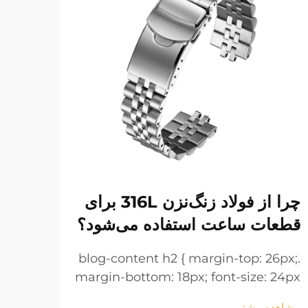
چرا از فولاد زنگ‌نزن 316L برای
دستب
قطعات ساعت استفاده می‌شود؟
نگه 
6px;
.blog-content h2 { margin-top: 26px;
 24px
margin-bottom: 18px; font-size: 24px
line-
!important; font-weight: 600; line-
مشاهده بیشتر
مشاهد