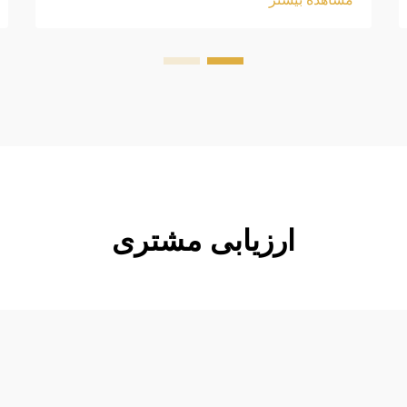
height: normal; } .blog-content h3 {
margin-top: 26px; margin-bottom:
18px; font-size: 20px !important;
font-w...
ارزیابی مشتری