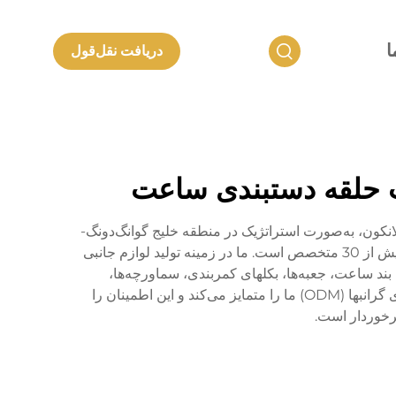
ا
دریافت نقل‌قول
خت حلقه دستبندی ساعت
 2006 و جانشین شرکت محصولات فلزی شنژن لانکون، به‌صورت استراتژیک در منطقه خلیج گوانگ‌دونگ-
هونگ‌کنگ-ماکائو قرار دارد. مرکز 20,000 متر مربعی ما خانه بیش از 500 کارمند ماهر و یک تیم تحقیق و توسعه متشکل از بیش از 30 متخصص است. ما در زمینه تولید لوازم جانبی
د ساعت، جعبه‌ها، بکلهای کمربندی، سماورچه‌ها،
انگشترهای طلا K، صفحه‌های دیال و جواهرات فلزات گرانبها تخصص داریم. توانایی‌های ما در طراحی و تولید ساعت‌های فلزی گرانبها (ODM) ما را متمایز می‌کند و این اطمینان را
برخوردار است.