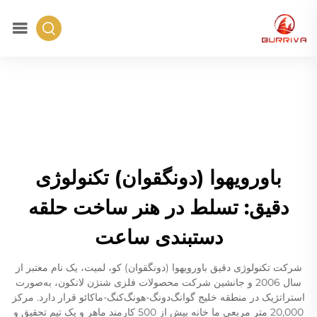
باورویهوا (دونگقوان) تکنولوژی
دقیق: تسلط در هنر ساخت حلقه
دستبندی ساعت
شرکت تکنولوژی دقیق باورویهوا (دونگقوان) کو، لمیت، یک نام معتبر از
سال 2006 و جانشین شرکت محصولات فلزی شنژن لانکون، به‌صورت
استراتژیک در منطقه خلیج گوانگ‌دونگ-هونگ‌کنگ-ماکائو قرار دارد. مرکز
20,000 متر مربعی ما خانه بیش از 500 کارمند ماهر و یک تیم تحقیق و