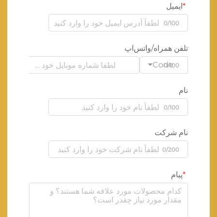
ایمیل
0/100
تلفن همراه/واتس‌اپ
Code
0/100
نام
0/100
نام شرکت
0/200
پیام