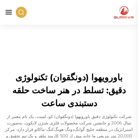
باورویهوا (دونگقوان) تکنولوژی
دقیق: تسلط در هنر ساخت حلقه
دستبندی ساعت
شرکت تکنولوژی دقیق باورویهوا (دونگقوان) کو، لمیت، یک نام معتبر از
سال 2006 و جانشین شرکت محصولات فلزی شنژن لانکون، به‌صورت
استراتژیک در منطقه خلیج گوانگ‌دونگ-هونگ‌کنگ-ماکائو قرار دارد. مرکز
20,000 متر مربعی ما خانه بیش از 500 کارمند ماهر و یک تیم تحقیق و